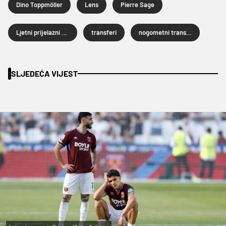
Dino Toppmöller
Lens
Pierre Sage
Ljetni prijelazni rok 2026.
transferi
nogometni transferi
SLJEDEĆA VIJEST