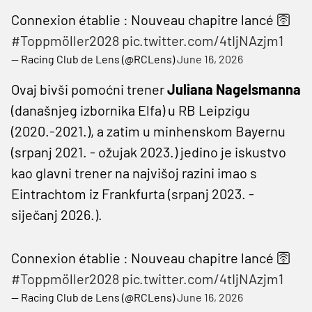
Connexion établie : Nouveau chapitre lancé 🛜
#Toppmöller2028
pic.twitter.com/4tIjNAzjm1
— Racing Club de Lens (@RCLens)
June 16, 2026
Ovaj bivši pomoćni trener
Juliana Nagelsmanna
(današnjeg izbornika Elfa) u RB Leipzigu
(2020.-2021.), a zatim u minhenskom Bayernu
(srpanj 2021. - ožujak 2023.) jedino je iskustvo
kao glavni trener na najvišoj razini imao s
Eintrachtom iz Frankfurta (srpanj 2023. -
siječanj 2026.).
Connexion établie : Nouveau chapitre lancé 🛜
#Toppmöller2028
pic.twitter.com/4tIjNAzjm1
— Racing Club de Lens (@RCLens)
June 16, 2026