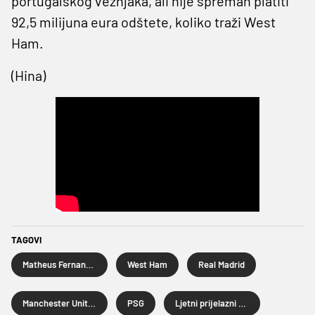
portugalskog veznjaka, ali nije spreman platiti
92,5 milijuna eura odštete, koliko traži West
Ham.
(Hina)
TAGOVI
Matheus Fernandes
West Ham
Real Madrid
Manchester United
PSG
Ljetni prijelazni rok 2026.