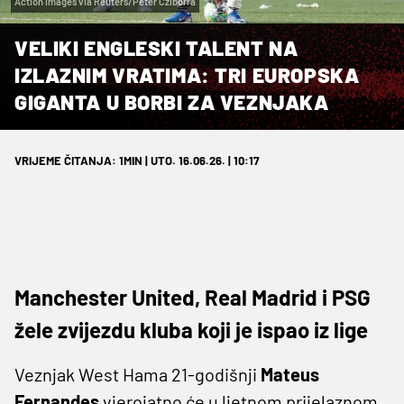
Action Images via Reuters/Peter Cziborra
VELIKI ENGLESKI TALENT NA
IZLAZNIM VRATIMA: TRI EUROPSKA
GIGANTA U BORBI ZA VEZNJAKA
VRIJEME ČITANJA: 1MIN | UTO. 16.06.26. | 10:17
Manchester United, Real Madrid i PSG
žele zvijezdu kluba koji je ispao iz lige
Veznjak West Hama 21-godišnji
Mateus
Fernandes
vjerojatno će u ljetnom prijelaznom