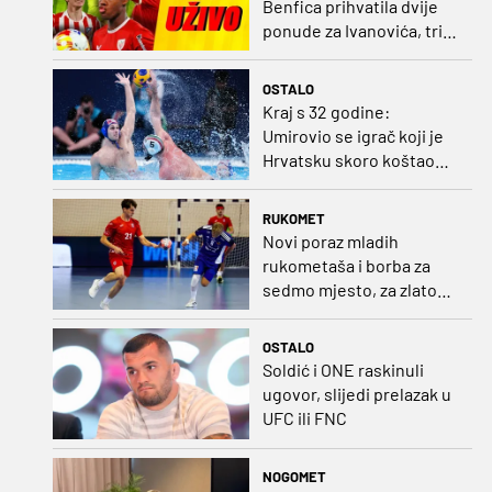
Benfica prihvatila dvije
ponude za Ivanovića, tri
kluba u borbi za potpis
Šutala
OSTALO
Kraj s 32 godine:
Umirovio se igrač koji je
Hrvatsku skoro koštao
svjetskog zlata
RUKOMET
Novi poraz mladih
rukometaša i borba za
sedmo mjesto, za zlato
se bore Slovenci i
Nijemci
OSTALO
Soldić i ONE raskinuli
ugovor, slijedi prelazak u
UFC ili FNC
NOGOMET