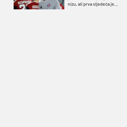
nizu, ali prva sljedeća je
najvažnija