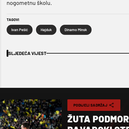
nogometnu školu.
TAGOVI
Ivan Pešić
Hajduk
Dinamo Minsk
SLJEDEĆA VIJEST
PODIJELI SADRŽAJ
ŽUTA PODMOR