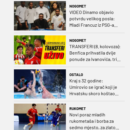
NOGOMET
VIDEO Dinamo objavio
potvrdu velikog posla:
Mladi Francuz iz PSG-a
zadužio dres Plavih!
NOGOMET
TRANSFERI (8. kolovoza):
Benfica prihvatila dvije
ponude za Ivanovića, tri
kluba u borbi za potpis
Šutala
OSTALO
Kraj s 32 godine:
Umirovio se igrač koji je
Hrvatsku skoro koštao
svjetskog zlata
RUKOMET
Novi poraz mladih
rukometaša i borba za
sedmo mjesto, za zlato