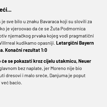
eći...
e sve bilo u znaku Bavaraca koji su slovili za
o tko je vjeroovao da će se Žuta Podmornica
otiv njemačkog prvaka kojeg vodi pragmatični
Villrreal kudikamo opasniji.
Letargični Bayern
a. Konačni rezultat 1:0
 će se pokazati kroz cijelu utakmicu, Neuer
uglavnom bez naplate, jer Moreno nije bio
žuti dresovi i malo sreće, Danjuma je poput
r
već bacio.