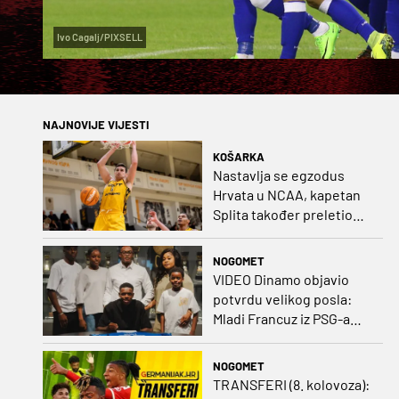
Ivo Cagalj/PIXSELL
NAJNOVIJE VIJESTI
KOŠARKA
Nastavlja se egzodus
Hrvata u NCAA, kapetan
Splita također preletio
Atlantik
NOGOMET
VIDEO Dinamo objavio
potvrdu velikog posla:
Mladi Francuz iz PSG-a
zadužio dres Plavih!
NOGOMET
TRANSFERI (8. kolovoza):