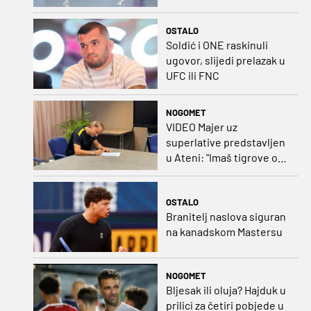
se bore Slovenci i
Nijemci
OSTALO
Soldić i ONE raskinuli
ugovor, slijedi prelazak u
UFC ili FNC
NOGOMET
VIDEO Majer uz
superlative predstavljen
u Ateni: "Imaš tigrove oči,
vrlo si inteligentan"
OSTALO
Branitelj naslova siguran
na kanadskom Mastersu
NOGOMET
Bljesak ili oluja? Hajduk u
prilici za četiri pobjede u