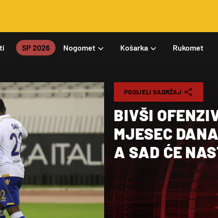
ti
SP 2026
Nogomet
Košarka
Rukomet
PODIJELI SADRŽAJ
BIVŠI OFENZI
MJESEC DANA
A SAD ĆE NAS