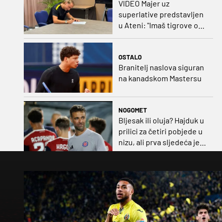
VIDEO Majer uz
superlative predstavljen
u Ateni: "Imaš tigrove oči,
vrlo si inteligentan"
OSTALO
Branitelj naslova siguran
na kanadskom Mastersu
NOGOMET
Bljesak ili oluja? Hajduk u
prilici za četiri pobjede u
nizu, ali prva sljedeća je
najvažnija