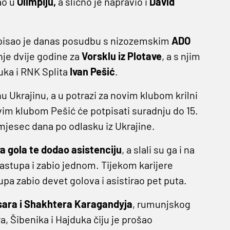
ao u
Olimpiju,
a slično je napravio i
David
otpisao je danas posudbu s nizozemskim
ADO
nje dvije godine za
Vorsklu iz Plotave
, a s njim
uka i RNK Splita
Ivan Pešić
.
u Ukrajinu, a u potrazi za novim klubom krilni
im klubom Pešić će potpisati suradnju do 15.
 mjesec dana po odlasku iz Ukrajine.
va gola te dodao asistenciju
, a slali su ga i na
astupa i zabio jednom. Tijekom karijere
upa zabio devet golova i asistirao pet puta.
ara i Shakhtera Karagandyja
, rumunjskog
, Šibenika i Hajduka čiju je prošao