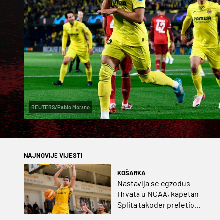
REUTERS/Pablo Morano
NAJNOVIJE VIJESTI
KOŠARKA
Nastavlja se egzodus
Hrvata u NCAA, kapetan
Splita također preletio
Atlantik