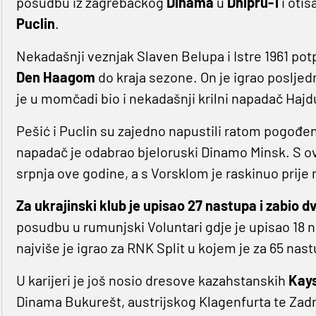
posudbu iz zagrebačkog
Dinama
u
Dnipru-1
i otiš
Puclin
.
Nekadašnji veznjak Slaven Belupa i Istre 1961 p
Den Haagom
do kraja sezone. On je igrao posljed
je u momčadi bio i nekadašnji krilni napadač Hajd
Pešić i Puclin su zajedno napustili ratom pogođen
napadač je odabrao bjeloruski Dinamo Minsk. S ov
srpnja ove godine, a s Vorsklom je raskinuo prije
Za ukrajinski klub je upisao 27 nastupa i zabio d
posudbu u rumunjski Voluntari gdje je upisao 18 n
najviše je igrao za RNK Split u kojem je za 65 nast
U karijeri je još nosio dresove kazahstanskih
Kays
Dinama Bukurešt, austrijskog Klagenfurta te Zadra