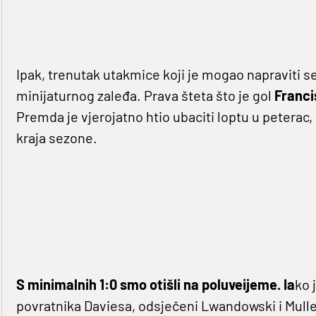
Ipak, trenutak utakmice koji je mogao napraviti s
minijaturnog zaleđa. Prava šteta što je gol
Franci
Premda je vjerojatno htio ubaciti loptu u peterac, 
kraja sezone.
S minimalnih 1:0 smo otišli na poluveijeme. Ia
ko 
povratnika Daviesa, odsječeni Lwandowski i Mull