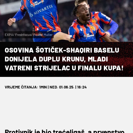
EXPA/ Freshfocus/ Pascal Muller
OSOVINA ŠOTIČEK-SHAQIRI BASELU
DONIJELA DUPLU KRUNU, MLADI
VATRENI STRIJELAC U FINALU KUPA!
VRIJEME ČITANJA: 1MIN | NED. 01.06.25. | 16:24
Protivnik je bio trećeligaš, a prvenstvo