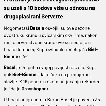
su uzeli s 10 bodova više u odnosu na
drugoplasirani Servette
Nogometaši
Basela
osvojili su ove sezone
dvostruku krunu u švicarskim okvirima, nakon
ranije prvenstvene krune ove su nedjelje u
finalu domaćeg Kupa svladali trećeligaša
Biel-
Bienne
s 4-1.
Basel
je 14. put u svojoj povijesti osvojio Kup,
dok
Biel-Bienne
i dalje čeka na premijerno
slavlje. S 19 pehara u ovom natjecanju rekorder
je i dalje
Grasshopper
.
U finalu odigranom u Bernu Basel je poveo u 35.