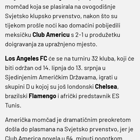
momčad koja se plasirala na ovogodišnje
Svjetsko klupsko prvenstvo, nakon što su
tijekom prošle noći kao domaćini pobijedili
meksičku
Club Americu
s 2-1 u produžetku
doigravanja za upražnjeno mjesto.
Los Angeles FC
će se na turniru 32 kluba, koji će
biti održan od 14. lipnja do 13. srpnja u
Sjedinjenim Američkim Državama, igrati u
skupini D u kojoj su još londonski
Chelsea
,
brazilski
Flamengo
i afrički predstavnik ES
Tunis.
Američka momčad je dramatičnim preokretom
došla do plasmana na Svjetsko prvenstvo, jer je
Club America povela u 64. minuti pogotkom