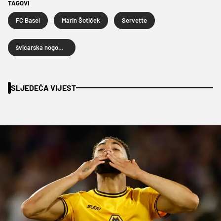
TAGOVI
FC Basel
Marin Šotiček
Servette
švicarska nogometna liga
SLJEDEĆA VIJEST