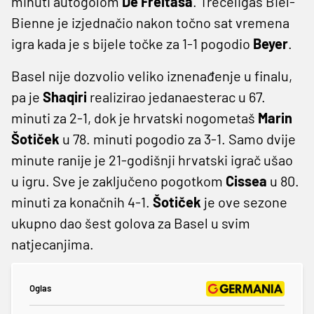
minuti autogolom
De Freitasa
. Trećeligaš Biel-
Bienne je izjednačio nakon točno sat vremena
igra kada je s bijele točke za 1-1 pogodio
Beyer
.
Basel nije dozvolio veliko iznenađenje u finalu,
pa je
Shaqiri
realizirao jedanaesterac u 67.
minuti za 2-1, dok je hrvatski nogometaš
Marin
Šotiček
u 78. minuti pogodio za 3-1. Samo dvije
minute ranije je 21-godišnji hrvatski igrač ušao
u igru. Sve je zaključeno pogotkom
Cissea
u 80.
minuti za konačnih 4-1.
Šotiček
je ove sezone
ukupno dao šest golova za Basel u svim
natjecanjima.
Oglas