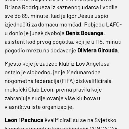
Briana Rodrigueza iz kaznenog udarca i vodila
sve do 89. minute, kad je Igor Jesus uspio
izjednačiti za domaću momčad. Pobjedu LAFC-
u donio je junak dvoboja
Denis Bouanga
,
asistent kod prvog pogotka, koji je u 115. minuti
pogodio mrežu na dodavanje
Oliviera Girouda
.
Mjesto koje je zauzeo klub iz Los Angelesa
ostalo je slobodno, jer je Međunarodna
nogometna federacija (FIFA) diskvalificirala
meksički Club Leon, prema pravilu koje
zabranjuje sudjelovanje više klubova u
vlasništvu iste organizacije.
Leon
i
Pachuca
kvalificirali su se na Svjetsko
klupsko prvenstvo kao pobjednici CONCACAF-