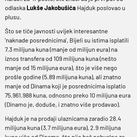
odlaska
Lukše Jakobušića
Hajduk poslovao u
plusu.
Što se tiče javnosti uvijek interesantne
'naknade posrednicima', Bijeli su istima isplatili
7.3 milijuna kuna (manje od milijun eura) na
iznos transfera od 109 milijuna kuna (nešto
manje od 15 milijuna eura), što je više nego
prošle godine (5.89 milijuna kuna), ali znatno
manje od Dinama koji je posrednicima isplatio
75.961.988 kuna, odnosno preko 10 milijuna eura
(Dinamo je, doduše, i znatno više prodavao).
Hajduk je na prodaji ulaznicama zaradio 28.4
milijuna kuna (3.7 milijuna eura), 2.9 milijuna
kuna više od Dinama, što nije baš pohvalno za