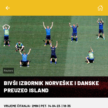
Reuters
BIVŠI IZBORNIK NORVEŠKE I DANSKE
PREUZEO ISLAND
VRIJEME ČITANJA: 2MIN | PET. 14.04.23. | 18:35