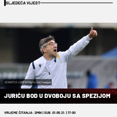
SLJEDEĆA VIJEST
JENNIFER LORENZINI/Action Images
JURIĆU BOD U DVOBOJU SA SPEZIJOM
VRIJEME ČITANJA: 2MIN | SUB. 01.05.21. | 17:00