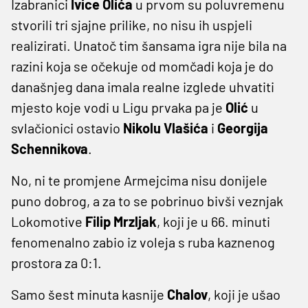
Izabranici
Ivice Olića
u prvom su poluvremenu
stvorili tri sjajne prilike, no nisu ih uspjeli
realizirati. Unatoč tim šansama igra nije bila na
razini koja se očekuje od momčadi koja je do
današnjeg dana imala realne izglede uhvatiti
mjesto koje vodi u Ligu prvaka pa je
Olić
u
svlačionici ostavio
Nikolu Vlašića
i
Georgija
Schennikova
.
No, ni te promjene Armejcima nisu donijele
puno dobrog, a za to se pobrinuo bivši veznjak
Lokomotive
Filip Mrzljak
, koji je u 66. minuti
fenomenalno zabio iz voleja s ruba kaznenog
prostora za 0:1.
Samo šest minuta kasnije
Chalov
, koji je ušao