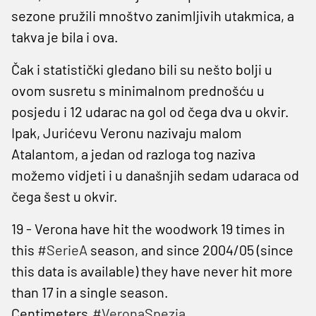
sezone pružili mnoštvo zanimljivih utakmica, a
takva je bila i ova.
Čak i statistički gledano bili su nešto bolji u
ovom susretu s minimalnom prednošću u
posjedu i 12 udarac na gol od čega dva u okvir.
Ipak, Jurićevu Veronu nazivaju malom
Atalantom, a jedan od razloga tog naziva
možemo vidjeti i u današnjih sedam udaraca od
čega šest u okvir.
19 - Verona have hit the woodwork 19 times in
this
#SerieA
season, and since 2004/05 (since
this data is available) they have never hit more
than 17 in a single season.
Centimeters.
#VeronaSpezia