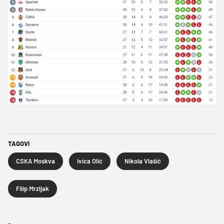
TAGOVI
CSKA Moskva
Ivica Olić
Nikola Vlašić
Filip Mrzljak