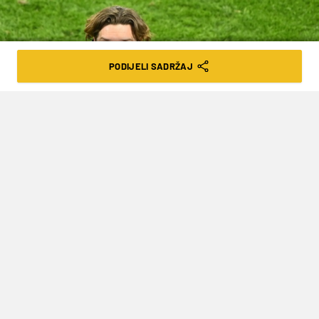
PODIJELI SADRŽAJ
INA FASSBENDER/Action Images
TERZIĆ ODLAZI S KLUPE DORTMUNDA,
ALI BI MOGAO PREUZETI KLUB IZ VRHA
BUNDESLIGE
VRIJEME ČITANJA: 2MIN | SUB. 01.05.21. | 17:00