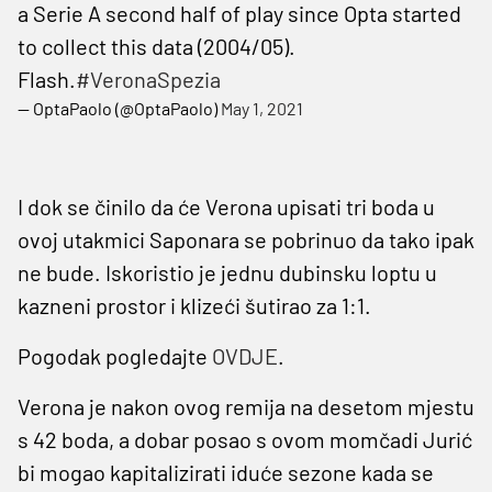
a Serie A second half of play since Opta started
to collect this data (2004/05).
Flash.
#VeronaSpezia
— OptaPaolo (@OptaPaolo)
May 1, 2021
I dok se činilo da će Verona upisati tri boda u
ovoj utakmici Saponara se pobrinuo da tako ipak
ne bude. Iskoristio je jednu dubinsku loptu u
kazneni prostor i klizeći šutirao za 1:1.
Pogodak pogledajte
OVDJE
.
Verona je nakon ovog remija na desetom mjestu
s 42 boda, a dobar posao s ovom momčadi Jurić
bi mogao kapitalizirati iduće sezone kada se