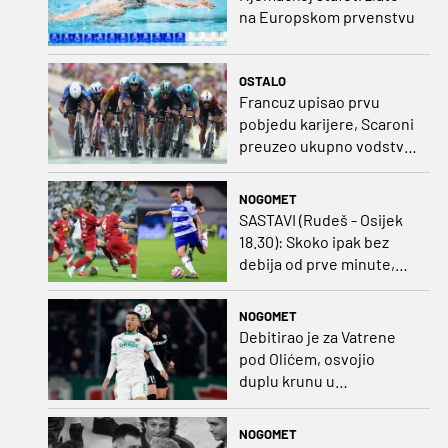
na Europskom prvenstvu
OSTALO
Francuz upisao prvu
pobjedu karijere, Scaroni
preuzeo ukupno vodstvo
u Poljskoj
NOGOMET
SASTAVI (Rudeš - Osijek
18.30): Skoko ipak bez
debija od prve minute,
gosti promijenili
napadača u odnosu na
NOGOMET
prvo kolo
Debitirao je za Vatrene
pod Olićem, osvojio
duplu krunu u
Rumunjskoj pa preselio
na Cipar
NOGOMET