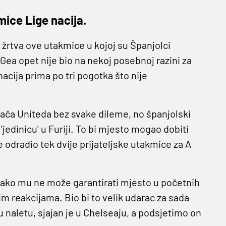
mice Lige nacija.
žrtva ove utakmice u kojoj su Španjolci
De Gea opet nije bio na nekoj posebnoj razini za
acija prima po tri pogotka što nije
grača Uniteda bez svake dileme, no španjolski
jedinicu' u Furiji. To bi mjesto mogao dobiti
 odradio tek dvije prijateljske utakmice za A
kako mu ne može garantirati mjesto u početnih
 reakcijama. Bio bi to velik udarac za sada
 naletu, sjajan je u Chelseaju, a podsjetimo on