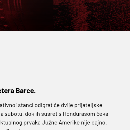
etera Barce.
ivnoj stanci odigrat će dvije prijateljske
 na subotu, dok ih susret s Hondurasom čeka
i aktualnog prvaka Južne Amerike nije bajno.