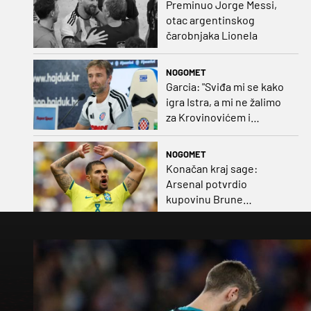
Preminuo Jorge Messi,
otac argentinskog
čarobnjaka Lionela
NOGOMET
Garcia: "Sviđa mi se kako
igra Istra, a mi ne žalimo
za Krovinovićem i
Guillamonom. Selahi?
Nismo u kontaktu"
NOGOMET
Konačan kraj sage:
Arsenal potvrdio
kupovinu Brune
Guimaraesa