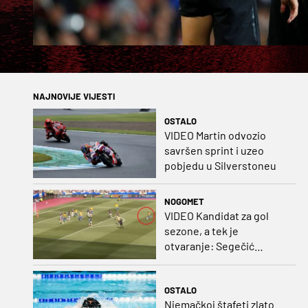
NAJNOVIJE VIJESTI
OSTALO
VIDEO Martin odvozio
savršen sprint i uzeo
pobjedu u Silverstoneu
NOGOMET
VIDEO Kandidat za gol
sezone, a tek je
otvaranje: Segečić
bombom probio West
Ham!
OSTALO
Njemačkoj štafeti zlato