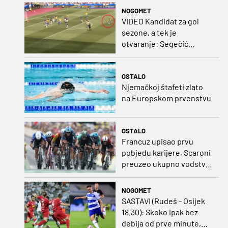
NOGOMET
VIDEO Kandidat za gol
sezone, a tek je
otvaranje: Segečić
bombom probio West
Ham!
OSTALO
Njemačkoj štafeti zlato
na Europskom prvenstvu
OSTALO
Francuz upisao prvu
pobjedu karijere, Scaroni
preuzeo ukupno vodstvo
u Poljskoj
NOGOMET
SASTAVI (Rudeš - Osijek
18.30): Skoko ipak bez
debija od prve minute,