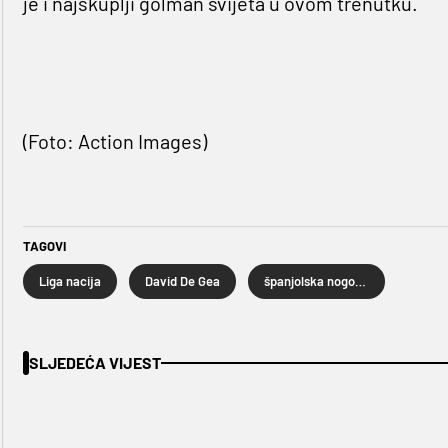
je i najskuplji golman svijeta u ovom trenutku.
(Foto: Action Images)
TAGOVI
Liga nacija
David De Gea
španjolska nogometna reprezentacija
SLJEDEĆA VIJEST