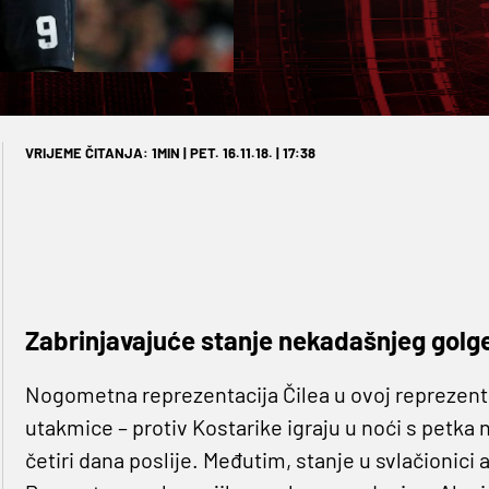
VRIJEME ČITANJA: 1MIN | PET. 16.11.18. | 17:38
Zabrinjavajuće stanje nekadašnjeg golg
Nogometna reprezentacija Čilea u ovoj reprezentat
utakmice – protiv Kostarike igraju u noći s petka
četiri dana poslije. Međutim, stanje u svlačionic