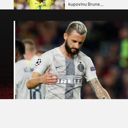
kupovinu Brune
Guimaraesa