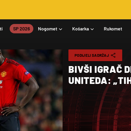
ti
SP 2026
Nogomet
Košarka
Rukomet
PODIJELI SADRŽAJ
BIVŠI IGRAČ 
UNITEDA: „TI