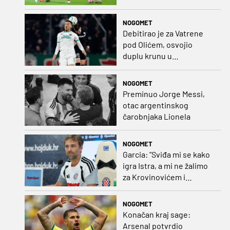
gosti promijenili
napadača u odnosu na
NOGOMET
prvo kolo
Debitirao je za Vatrene
pod Olićem, osvojio
duplu krunu u
Rumunjskoj pa preselio
na Cipar
NOGOMET
Preminuo Jorge Messi,
otac argentinskog
čarobnjaka Lionela
NOGOMET
Garcia: "Sviđa mi se kako
igra Istra, a mi ne žalimo
za Krovinovićem i
Guillamonom. Selahi?
Nismo u kontaktu"
NOGOMET
Konačan kraj sage:
Arsenal potvrdio