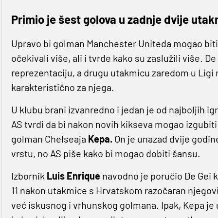
Primio je šest golova u zadnje dvije utak
Upravo bi golman Manchester Uniteda mogao biti 
očekivali više, ali i tvrde kako su zaslužili više. 
reprezentaciju, a drugu utakmicu zaredom u Ligi n
karakteristično za njega.
U klubu brani izvanredno i jedan je od najboljih i
AS tvrdi da bi nakon novih kikseva mogao izgubiti '
golman Chelseaja
Kepa.
On je unazad dvije godine
vrstu, no AS piše kako bi mogao dobiti šansu.
Izbornik
Luis Enrique
navodno je poručio De Gei 
11 nakon utakmice s Hrvatskom razočaran njegovim
već iskusnog i vrhunskog golmana. Ipak, Kepa je u