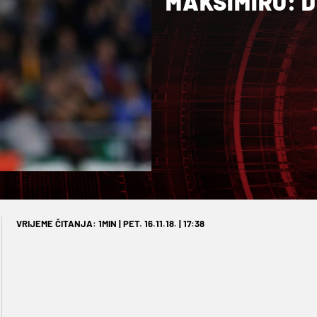
MAKSIMIRU: D
VRIJEME ČITANJA: 1MIN | PET. 16.11.18. | 17:38