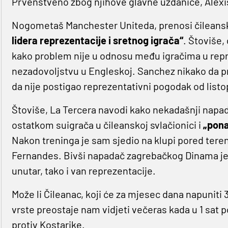
Prvenstveno zbog njihove glavne uzdanice, Alex
Nogometaš Manchester Uniteda, prenosi čileansk
lidera reprezentacije i sretnog igrača“
. Štoviše,
kako problem nije u odnosu među igračima u repre
nezadovoljstvu u Engleskoj. Sanchez nikako da pron
da nije postigao reprezentativni pogodak od listo
Štoviše, La Tercera navodi kako nekadašnji napa
ostatkom suigrača u čileanskoj svlačionici i
„pona
Nakon treninga je sam sjedio na klupi pored teren
Fernandes. Bivši napadač zagrebačkog Dinama jeda
unutar, tako i van reprezentacije.
Može li Čileanac, koji će za mjesec dana napuniti
vrste preostaje nam vidjeti večeras kada u 1 sat po
protiv Kostarike.