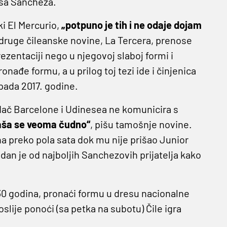
isa Sancheza.
i El Mercurio,
„potpuno je tih i ne odaje dojam
 druge čileanske novine, La Tercera, prenose
zentaciji nego u njegovoj slaboj formi i
ađe formu, a u prilog toj tezi ide i činjenica
pada 2017. godine.
dač Barcelone i Udinesea ne komunicira s
ša se veoma čudno“
, pišu tamošnje novine.
a preko pola sata dok mu nije prišao Junior
n je od najboljih Sanchezovih prijatelja kako
 30 godina, pronaći formu u dresu nacionalne
slije ponoći (sa petka na subotu) Čile igra