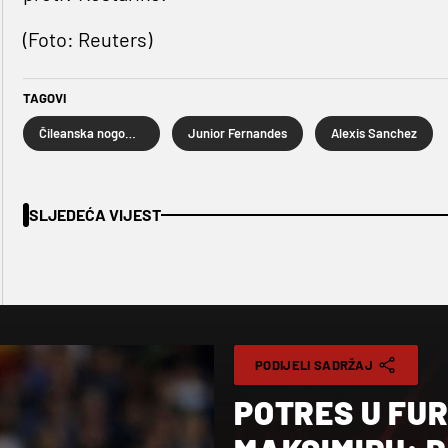
(Foto: Reuters)
TAGOVI
Čileanska nogometna reprezentacija
Junior Fernandes
Alexis Sanchez
SLJEDEĆA VIJEST
PODIJELI SADRŽAJ
POTRES U FU