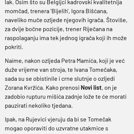
lak. Osim što su Belgijci kadrovski kvalitetnija
momčad, trenera 'Bijelih', Igora Bišćana,
naveliko muče ozljede njegovih igrača. Štoviše,
za dvije bočne pozicije, trener Riječana na
raspolaganju ima tek jednog igrača koji ih može
pokriti.
Naime, nakon ozljeda Petra Mamića, koji je već
duže vrijeme van stroja, te Ivana Tomečaka,
sada su se obistinile i crne slutnje o ozljedi
Zorana Kvržića. Kako prenosi
Novi list
, on je
zadobio rupturu mišića zadnje lože te će morati
pauzirati nekoliko tjedana.
Ipak, na Rujevici vjeruju da bi se Tomečak
mogao oporaviti do uzvratne utakmice s