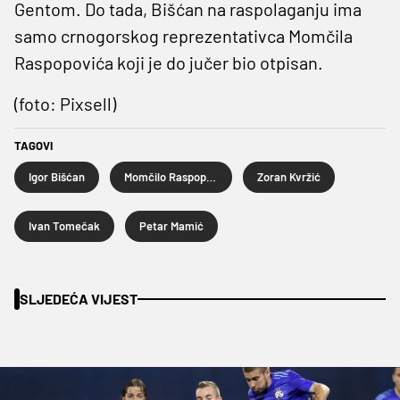
Gentom. Do tada, Bišćan na raspolaganju ima
samo crnogorskog reprezentativca Momčila
Raspopovića koji je do jučer bio otpisan.
(foto: Pixsell)
TAGOVI
Igor Bišćan
Momčilo Raspopović
Zoran Kvržić
Ivan Tomečak
Petar Mamić
SLJEDEĆA VIJEST