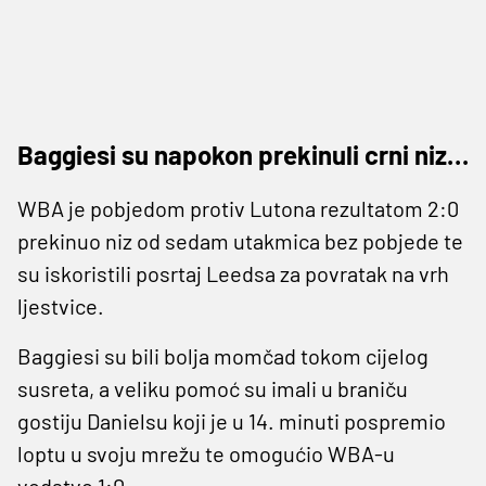
Baggiesi su napokon prekinuli crni niz…
WBA je pobjedom protiv Lutona rezultatom 2:0
prekinuo niz od sedam utakmica bez pobjede te
su iskoristili posrtaj Leedsa za povratak na vrh
ljestvice.
Baggiesi su bili bolja momčad tokom cijelog
susreta, a veliku pomoć su imali u braniču
gostiju Danielsu koji je u 14. minuti pospremio
loptu u svoju mrežu te omogućio WBA-u
vodstvo 1:0.