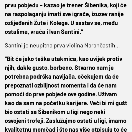
prvu pobjedu – kazao je trener Šibenika, koji će
na raspolaganju imati sve igrače, izuzev ranije
ozlijeđenih Žute i Kolege. U sastav se, među
ostalima, vraća i Ivan Santini.”
Santini je neupitna prva violina Narančastih…
“Bit će jako teška utakmica, kao uvijek protiv
njih, dakle gusto, borbeno. Stvarno nam je
potrebna podrška navijača, očekujem da će
prepoznati ozbiljnost momenta i da će nam
pomoći do prve pobjede ove godine. Uživam
kao da sam na početku karijere. Veći bi mi gušt
bio ostati sa Šibenikom u ligi nego neki
osvojeni trofeji. Zaslužujmo ostati u ligi, imamo
kvalitetnu momčad i što nas više otpisuju to će