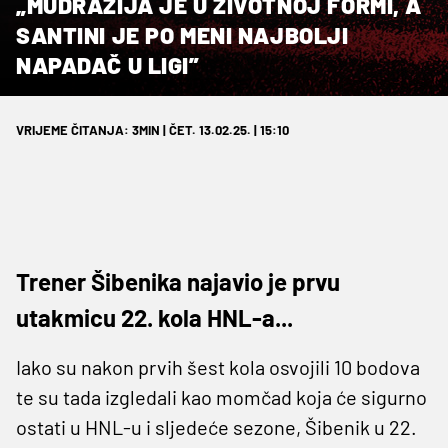
„MUDRAŽIJA JE U ŽIVOTNOJ FORMI, A
SANTINI JE PO MENI NAJBOLJI
NAPADAČ U LIGI”
VRIJEME ČITANJA: 3MIN | ČET. 13.02.25. | 15:10
Trener Šibenika najavio je prvu
utakmicu 22. kola HNL-a...
Iako su nakon prvih šest kola osvojili 10 bodova
te su tada izgledali kao momčad koja će sigurno
ostati u HNL-u i sljedeće sezone, Šibenik u 22.