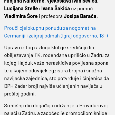
Fabjana Kaliterne, Vjekoslava Ivaniševića,
Lucijana Stelle
i
Ivana Šakića
uz pomoć
Vladimira Šore
i profesora
Josipa Barača
.
Prouči cjelokupnu ponudu za nogomet na
Germaniji i zaigraj odmah (Igraj odgovorno, 18+)
Upravo iz tog razloga klub je središnji dio
obilježavanja 114. rođendana upriličio u Zadru za
kojeg Hajduk veže neraskidiva povijesna spona
te u kojem oduvijek egzistira brojna i snažna
navijačka zajednica, što potvrđuje i činjenica da
DPH Zadar broji najviše učlanjenih navijača u
prošloj godini.
Središnji dio događaja održan je u Providurovoj
palači u Zadru, a započeo je promocijom knjige