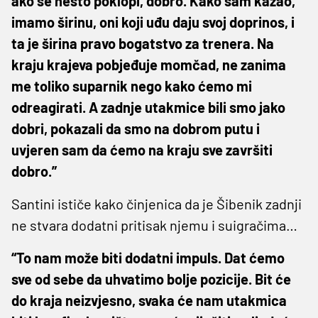
ako se nešto poklopi, dobro. Kako sam kazao,
imamo širinu, oni koji uđu daju svoj doprinos, i
ta je širina pravo bogatstvo za trenera. Na
kraju krajeva pobjeđuje momčad, ne zanima
me toliko suparnik nego kako ćemo mi
odreagirati. A zadnje utakmice bili smo jako
dobri, pokazali da smo na dobrom putu i
uvjeren sam da ćemo na kraju sve završiti
dobro.”
Santini ističe kako činjenica da je Šibenik zadnji
ne stvara dodatni pritisak njemu i suigračima…
“To nam može biti dodatni impuls. Dat ćemo
sve od sebe da uhvatimo bolje pozicije. Bit će
do kraja neizvjesno, svaka će nam utakmica