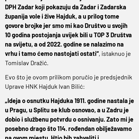
DPH Zadar koji pokazuju da Zadar i Zadarska
županija vole i žive Hajduk, a u prilog tome
govore brojke jer smo mi kao Društvo u svojih
10 godina postojanja uvijek bili u TOP 3 Društva
na svijetu, a od 2022. godine se nalazimo na
vrhu i tamo ćemo nastojati ostati“
, istaknuo je
Tomislav Dražić.
Evo što je ovom prilikom poručio je predsjednik
Uprave HNK Hajduk Ivan Bilić:
„Ideja o osnutku Hajduka 1911. godine nastala je
u Pragu, u Splitu se klub osnovao, a u Zadru je
dobio i službenu potvrdu o osnivanju. Zato mi je
posebno drago što 114. rođendan obilježavamo
na ovom mjestu. Htio bih zahvaliti i