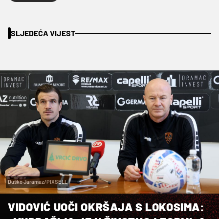
SLJEDEĆA VIJEST
Duško Jaramaz/PIXSELL
VIDOVIĆ UOČI OKRŠAJA S LOKOSIMA: