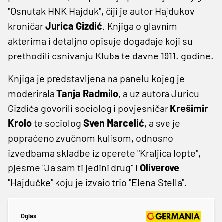
"Osnutak HNK Hajduk", čiji je autor Hajdukov
kroničar
Jurica Gizdić
. Knjiga o glavnim
akterima i detaljno opisuje događaje koji su
prethodili osnivanju Kluba te davne 1911. godine.
Knjiga je predstavljena na panelu kojeg je
moderirala
Tanja Radmilo
, a uz autora Juricu
Gizdića govorili sociolog i povjesničar
Krešimir
Krolo
te sociolog
Sven Marcelić
, a sve je
popraćeno zvučnom kulisom, odnosno
izvedbama skladbe iz operete "Kraljica lopte",
pjesme "Ja sam ti jedini drug" i
Oliverove
"Hajdučke" koju je izvaio trio "Elena Stella".
Oglas