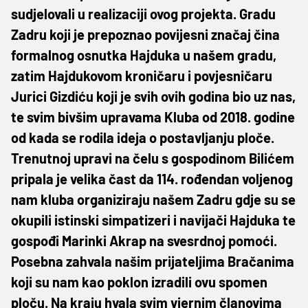
sudjelovali u realizaciji ovog projekta. Gradu
Zadru koji je prepoznao povijesni značaj čina
formalnog osnutka Hajduka u našem gradu,
zatim Hajdukovom kroničaru i povjesničaru
Jurici Gizdiću koji je svih ovih godina bio uz nas,
te svim bivšim upravama Kluba od 2018. godine
od kada se rodila ideja o postavljanju ploče.
Trenutnoj upravi na čelu s gospodinom Bilićem
pripala je velika čast da 114. rođendan voljenog
nam kluba organiziraju našem Zadru gdje su se
okupili istinski simpatizeri i navijači Hajduka te
gospođi Marinki Akrap na svesrdnoj pomoći.
Posebna zahvala našim prijateljima Bračanima
koji su nam kao poklon izradili ovu spomen
ploču. Na kraju hvala svim vjernim članovima