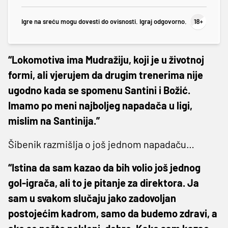
Igre na sreću mogu dovesti do ovisnosti. Igraj odgovorno.
“Lokomotiva ima Mudražiju, koji je u životnoj
formi, ali vjerujem da drugim trenerima nije
ugodno kada se spomenu Santini i Božić.
Imamo po meni najboljeg napadača u ligi,
mislim na Santinija.”
Šibenik razmišlja o još jednom napadaču…
“Istina da sam kazao da bih volio još jednog
gol-igrača, ali to je pitanje za direktora. Ja
sam u svakom slučaju jako zadovoljan
postojećim kadrom, samo da budemo zdravi, a