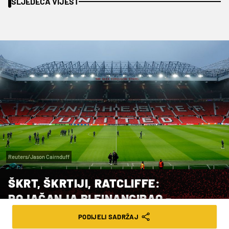
SLJEDEĆA VIJEST
Reuters/Jason Cairnduff
ŠKRT, ŠKRTIJI, RATCLIFFE:
POJAČANJA BI FINANCIRAO –
OTKAZIMA!
PODIJELI SADRŽAJ