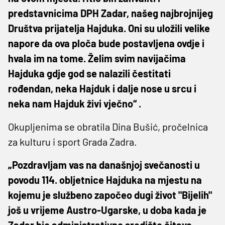
predstavnicima DPH Zadar, našeg najbrojnijeg
Društva prijatelja Hajduka. Oni su uložili velike
napore da ova ploča bude postavljena ovdje i
hvala im na tome. Želim svim navijačima
Hajduka gdje god se nalazili čestitati
rođendan, neka Hajduk i dalje nose u srcu i
neka nam Hajduk živi vječno“ .
Okupljenima se obratila Dina Bušić, pročelnica
za kulturu i sport Grada Zadra.
„Pozdravljam vas na današnjoj svečanosti u
povodu 114. obljetnice Hajduka na mjestu na
kojemu je službeno započeo dugi život "Bijelih"
još u vrijeme Austro-Ugarske, u doba kada je
Zadar bio administrativno središte čitave