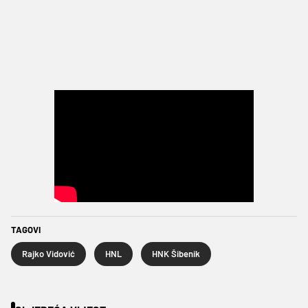
TAGOVI
Rajko Vidović
HNL
HNK Šibenik