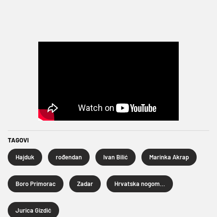
TAGOVI
Hajduk
rođendan
Ivan Bilić
Marinka Akrap
Boro Primorac
Zadar
Hrvatska nogometna liga
Jurica Gizdić