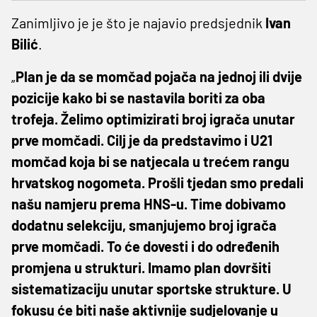
Zanimljivo je je što je najavio predsjednik
Ivan
Bilić
.
„
Plan je da se momčad pojača na jednoj ili dvije
pozicije kako bi se nastavila boriti za oba
trofeja. Želimo optimizirati broj igrača unutar
prve momčadi. Cilj je da predstavimo i U21
momčad koja bi se natjecala u trećem rangu
hrvatskog nogometa. Prošli tjedan smo predali
našu namjeru prema HNS-u. Time dobivamo
dodatnu selekciju, smanjujemo broj igrača
prve momčadi. To će dovesti i do određenih
promjena u strukturi. Imamo plan dovršiti
sistematizaciju unutar sportske strukture. U
fokusu će biti naše aktivnije sudjelovanje u