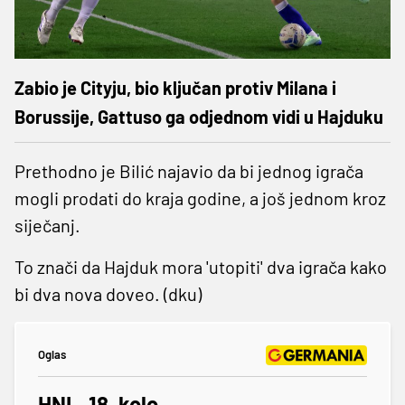
Zabio je Cityju, bio ključan protiv Milana i
Borussije, Gattuso ga odjednom vidi u Hajduku
Prethodno je Bilić najavio da bi jednog igrača
mogli prodati do kraja godine, a još jednom kroz
siječanj.
To znači da Hajduk mora 'utopiti' dva igrača kako
bi dva nova doveo. (dku)
Oglas
HNL, 18. kolo