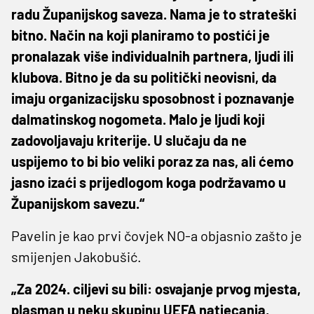
radu Županijskog saveza. Nama je to strateški
bitno. Način na koji planiramo to postići je
pronalazak više individualnih partnera, ljudi ili
klubova. Bitno je da su politički neovisni, da
imaju organizacijsku sposobnost i poznavanje
dalmatinskog nogometa. Malo je ljudi koji
zadovoljavaju kriterije. U slučaju da ne
uspijemo to bi bio veliki poraz za nas, ali ćemo
jasno izaći s prijedlogom koga podržavamo u
Županijskom savezu.“
Pavelin je kao prvi čovjek NO-a objasnio zašto je
smijenjen Jakobušić.
„Za 2024. ciljevi su bili: osvajanje prvog mjesta,
plasman u neku skupinu UEFA natjecanja,