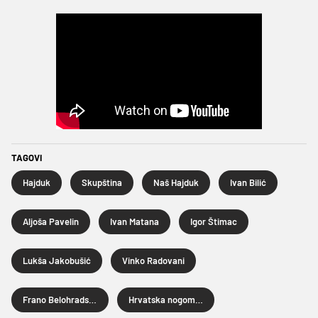
TAGOVI
Hajduk
Skupština
Naš Hajduk
Ivan Bilić
Aljoša Pavelin
Ivan Matana
Igor Štimac
Lukša Jakobušić
Vinko Radovani
Frano Belohradsky
Hrvatska nogometna liga