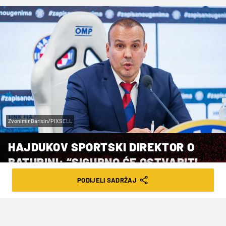
Zvonimir Barisin/PIXSELL
HAJDUKOV SPORTSKI DIREKTOR O
BATURINI: “SIGURNO ĆE OSTVARITI
VELIKI TRANSFER”
PODIJELI SADRŽAJ
VRIJEME ČITANJA: 3MIN | PET. 20.12.24. | 19:14