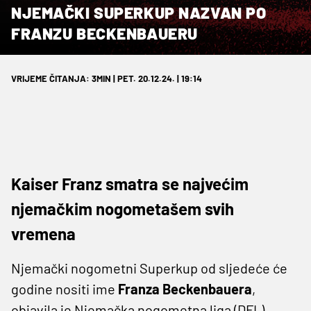
NJEMAČKI SUPERKUP NAZVAN PO
FRANZU BECKENBAUERU
VRIJEME ČITANJA: 3MIN | PET. 20.12.24. | 19:14
Kaiser Franz smatra se najvećim
njemačkim nogometašem svih
vremena
Njemački nogometni Superkup od sljedeće će
godine nositi ime
Franza
Beckenbauera
,
objavila je Njemačka nogometna liga (DFL).