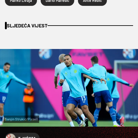
Marko Livaja
Dario Marešić
Ante Rebić
SLJEDEĆA VIJEST
Sanjin Strukić/Pixsell