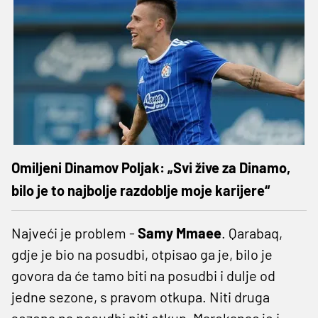
Omiljeni Dinamov Poljak: „Svi žive za Dinamo,
bilo je to najbolje razdoblje moje karijere“
Najveći je problem -
Samy Mmaee
. Qarabaq,
gdje je bio na posudbi, otpisao ga je, bilo je
govora da će tamo biti na posudbi i dulje od
jedne sezone, s pravom otkupa. Niti druga
sezona na posudbi niti otkup, Marokanac je i