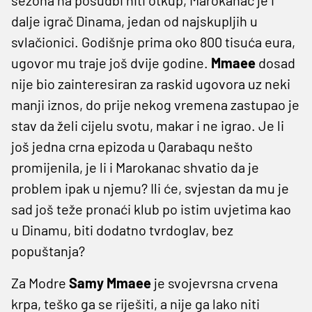
dalje igrač Dinama, jedan od najskupljih u
svlačionici. Godišnje prima oko 800 tisuća eura,
ugovor mu traje još dvije godine.
Mmaee
dosad
nije bio zainteresiran za raskid ugovora uz neki
manji iznos, do prije nekog vremena zastupao je
stav da želi cijelu svotu, makar i ne igrao. Je li
još jedna crna epizoda u Qarabaqu nešto
promijenila, je li i Marokanac shvatio da je
problem ipak u njemu? Ili će, svjestan da mu je
sad još teže pronaći klub po istim uvjetima kao
u Dinamu, biti dodatno tvrdoglav, bez
popuštanja?
Za Modre
Samy Mmaee
je svojevrsna crvena
krpa, teško ga se riješiti, a nije ga lako niti