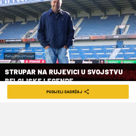
Marko Prpić/Pixsell
STRUPAR NA RUJEVICI U SVOJSTVU
BELGIJSKE LEGENDE
PODIJELI SADRŽAJ
VRIJEME ČITANJA: 4MIN | UTO. 02.06.26. | 08:25