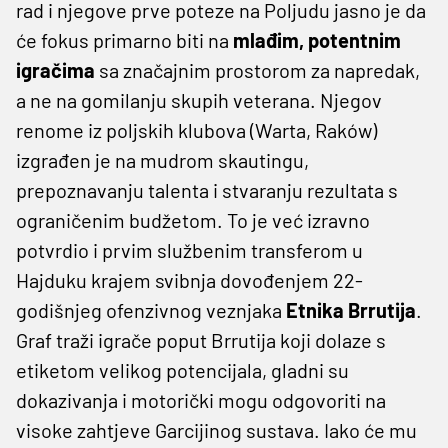
rad i njegove prve poteze na Poljudu jasno je da
će fokus primarno biti na
mlađim, potentnim
igračima
sa značajnim prostorom za napredak,
a ne na gomilanju skupih veterana. Njegov
renome iz poljskih klubova (Warta, Raków)
izgrađen je na mudrom skautingu,
prepoznavanju talenta i stvaranju rezultata s
ograničenim budžetom. To je već izravno
potvrdio i prvim službenim transferom u
Hajduku krajem svibnja dovođenjem 22-
godišnjeg ofenzivnog veznjaka
Etnika Brrutija
.
Graf traži igrače poput Brrutija koji dolaze s
etiketom velikog potencijala, gladni su
dokazivanja i motorički mogu odgovoriti na
visoke zahtjeve Garcijinog sustava. Iako će mu