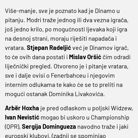
Više-manje, sve je poznato kad je Dinamo u
pitanju. Modri traže jednog ili dva vezna igrača,
još jedno krilo, po mogućnosti ljevaka koji igra
na desnoj strani, moraju riješiti napadača i
vratara.
Stjepan Radeljić
već je Dinamov igrač,
to će ovih dana postati i
Mislav Oršić
čim odradi
liječnički pregled. Otvoreno je i pitanje vratara,
sve i dalje ovisi o Fenerbahceu i njegovim
internim odlukama te kako će se to preliti na
mogući ostanak Dominika Livakovića.
Arbër Hoxha
je pred odlaskom u poljski Widzew,
Ivan Nevistić
mogao bi uskoro u Championship
(QPR),
Sergija Domingueza
navodno traže i jaki
europski klubovi, (zadnji se spominjao