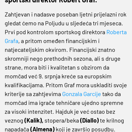
Zahtjevan i nadasve poseban ljetni prijelazni rok
gledat ćemo na Poljudu u sljedeća tri mjeseca.
Prvi pod kontrolom sportskog direktora
Roberta
Grafa
, a pritom omeđen financijskim i
natjecateljskim okvirom. Financijski znatno
skromniji nego prethodnih sezona, ali s druge
strane, mora biti i kvalitetan s obzirom da
momčad već 9. srpnja kreće sa europskim
kvalifikacijama. Pritom Graf mora uskladiti svoje
kriterije sa zahtjevima
Gonzala Garcije
tako da
momčad ima igrače tehničare ujedno spremne
za visoki intenzitet. Hajduk je već ostao bez
veznog
(Kalik),
stopera/beka
(Diallo)
te krilnog
napadača
(Almena)
koji je završio posudbu.