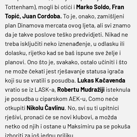
Tottenham), mogli bi otići i
Marko Soldo, Fran
Topić, Juan Cordoba.
To je, onako, zamišljeni
plan Dinamova mercata ovog ljeta, ali svi znamo
da je takve poslove teško predvidjeti. Nikad ne
treba isključiti neko iznenađenje, u odlasku ili
dolasku, rijetko kad se baš ispune sve želje i
planovi. Ono što je, svakako, ostalo učiniti i što
ne može čekati jest rješavanje statusa igrača
koji su se vratili s posudba.
Lukas Kačavenda
vratio se iz LASK-a,
Robertu Mudražiji
isteknula
je posudba u ciparskom AEK-u, Como neće
otkupiti
Nikolu Čavlinu
. No, svi su ti upitnici
rješivi, pronaći će se novi klubovi, a možda
netko od njih i ostane u Maksimiru pa se pokuša
izboriti za još jednu priliku.