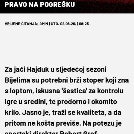
PRAVO NA POGREŠKU
VRIJEME ČITANJA: 4MIN | UTO. 02.06.26. | 08:25
Za jači Hajduk u sljedećoj sezoni
Bijelima su potrebni brži stoper koji zna
s loptom, iskusna 'šestica' za kontrolu
igre u sredini, te prodorno i okomito
krilo. Jasno je, traži se kvaliteta, a da
pritom ne košta previše. Na potezu je
sportski direktor Robert Graf.