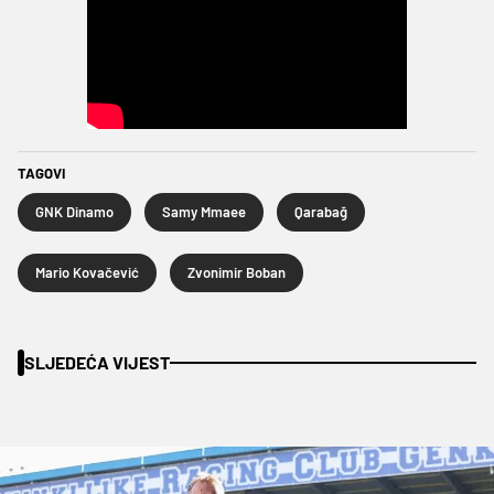
TAGOVI
GNK Dinamo
Samy Mmaee
Qarabağ
Mario Kovačević
Zvonimir Boban
SLJEDEĆA VIJEST