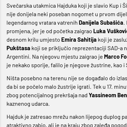
Svečarska utakmica Hajduka koji je slavio Kup i Ši
nije donijela neki poseban nogomet u prvom dijel
legendarnog vratara vatrenih
Danijela Subašića
.
promjena, jer je od početka zaigrao
Luka Vuškovi
desnom krilu umjesto
Emira Sahitija
koji je zasl
Pukštasa
koji se priključio reprezentaciji SAD-a
Argentini. Na njegovu mjestu zaigrao je
Marco Fo
je nekako sporije, falilo je njegove žustrine, kao i
Ništa posebno na terenu nije se događalo do izlas
da bi se počelo malo žustrije igrati. Tek u 17. minu
zbog potencijalnog prekršaja nad
Yassineom Be
kaznenog udarca.
Hajduk je zatresao mrežu nakon lijepog duplog p
atraktivno zabio, ali je na kraju zbog zaleđa pogo