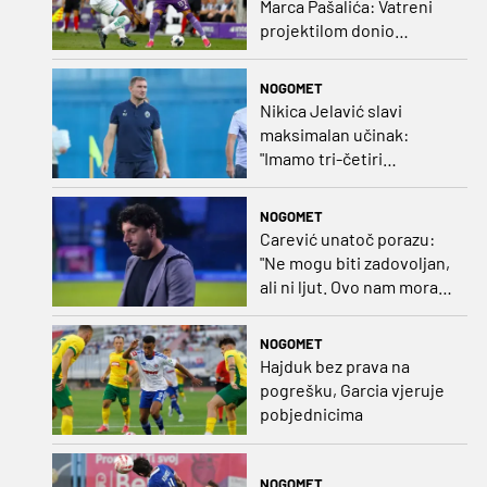
Marca Pašalića: Vatreni
projektilom donio
vodstvo pa igru napustio
zbog ozljede
NOGOMET
Nikica Jelavić slavi
maksimalan učinak:
"Imamo tri-četiri
senatora koji vode naš
vrtić"
NOGOMET
Carević unatoč porazu:
"Ne mogu biti zadovoljan,
ali ni ljut. Ovo nam mora
biti putokaz"
NOGOMET
Hajduk bez prava na
pogrešku, Garcia vjeruje
pobjednicima
NOGOMET