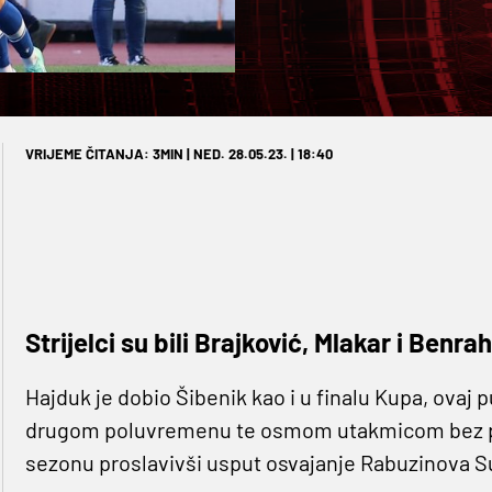
VRIJEME ČITANJA: 3MIN | NED. 28.05.23. | 18:40
Strijelci su bili Brajković, Mlakar i Ben
Hajduk je dobio Šibenik kao i u finalu Kupa, ovaj put
drugom poluvremenu te osmom utakmicom bez p
sezonu proslavivši usput osvajanje Rabuzinova S