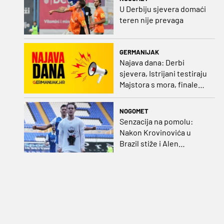
U Derbiju sjevera domaći
teren nije prevaga
GERMANIJAK
Najava dana: Derbi
sjevera, Istrijani testiraju
Majstora s mora, finale
Ramljaka Dinamo - Ajax,
mladi rukometaši protiv
NOGOMET
Francuza
Senzacija na pomolu:
Nakon Krovinovića u
Brazil stiže i Alen
Halilović!?