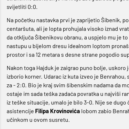
svijetliti 0:0.
Na početku nastavka prvi je zaprijetio Šibenik, p
centaršuta, ali je lopta prohujala visoko iznad vra
da otključa Šibenikovu obranu, a uspjelo mu je to 
nastupu u bijelom dresu idealnom loptom pronaša
prostor i sa 12 metara s desne strane pogodio supr
Nakon toga Hajduk je zaigrao puno bolje, uskoro je 
izborio korner. Udarac iz kuta izveo je Benrahou,
za - 2:0. Bio je kraj svim šibenskim nadama da m
ostaje im sada teška zadaća povratka u najviši r
iz teške situacije, umalo je bilo 3-0. Nije se dugo 
asistencije
Filipa Krovinovića
lobom zabio Benrahou
učinkom u ovom susretu.