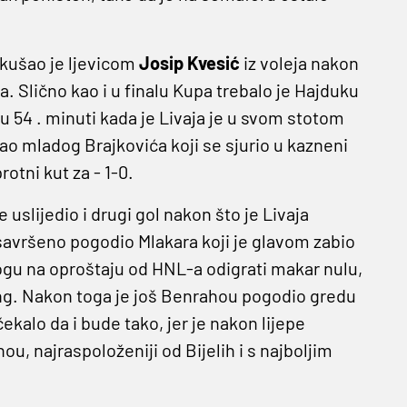
okušao je ljevicom
Josip Kvesić
iz voleja nakon
ta. Slično kao i u finalu Kupa trebalo je Hajduku
u 54 . minuti kada je Livaja je u svom stotom
o mladog Brajkovića koji se sjurio u kazneni
otni kut za - 1-0.
uslijedio i drugi gol nakon što je Livaja
 savršeno pogodio Mlakara koji je glavom zabio
ogu na oproštaju od HNL-a odigrati makar nulu,
ang. Nakon toga je još Benrahou pogodio gredu
čekalo da i bude tako, jer je nakon lijepe
, najraspoloženiji od Bijelih i s najboljim