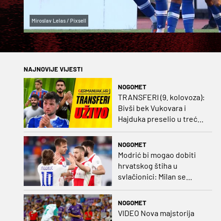
Miroslav Lelas / Pixsell
NAJNOVIJE VIJESTI
NOGOMET
TRANSFERI (9. kolovoza):
Bivši bek Vukovara i
Hajduka preselio u treću
ligu, đakovački 'sin vjetra'
napustio Kirgistan
NOGOMET
Modrić bi mogao dobiti
hrvatskog štiha u
svlačionici: Milan se
raspituje za usluge
Vatrenog!
NOGOMET
VIDEO Nova majstorija