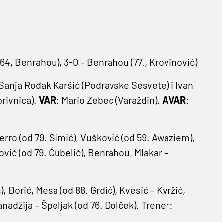
r (64, Benrahou), 3-0 – Benrahou (77., Krovinović)
 Sanja Rođak Karšić (Podravske Sesvete) i Ivan
privnica).
VAR
: Mario Zebec (Varaždin).
AVAR
:
Ferro (od 79. Simić), Vušković (od 59. Awaziem),
ković (od 79. Ćubelić), Benrahou, Mlakar –
), Đorić, Mesa (od 88. Grdić), Kvesić – Kvržić,
anadžija – Špeljak (od 76. Dolček). Trener: