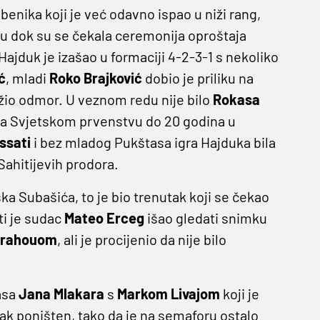
benika koji je već odavno ispao u niži rang,
u dok su se čekala ceremonija oproštaja
 Hajduk je izašao u formaciji 4-2-3-1 s nekoliko
ć
, mladi
Roko Brajković
dobio je priliku na
užio odmor. U veznom redu nije bilo
Rokasa
 na Svjetskom prvenstvu do 20 godina u
ssati
i bez mladog Pukštasa igra Hajduka bila
 Sahitijevih prodora.
ka Subašića, to je bio trenutak koji se čekao
ti je sudac
Mateo Erceg
išao gledati snimku
nrahouom
, ali je procijenio da nije bilo
asa
Jana Mlakara
s
Markom Livajom
koji je
dak poništen, tako da je na semaforu ostalo