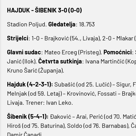
HAJDUK - ŠIBENIK 3-0 (0-0)
Stadion Poljud.
Gledatelja
: 18.753
Strijelci
: 1-0 - Brajković (54., Livaja), 2-0 - Mlaka
Glavni sudac
: Mateo Erceg (Pristeg).
Pomoćnici
:
Janić (Ilok).
Četvrta sutkinja
: Ivana Martinčić (Ko
Kruno Šarić (Županja).
Hajduk (4-2-3-1):
Subašić (od 25. Lučić) – Sigur, 
Melnjak (od 59. Letaj) – Krovinović, Fossati – Braj
Livaja. Trener: Ivan Leko.
Šibenik (5-4-1):
Đaković – Arai, Perić (od 70. Matić
Hiroš (od 75. Baturina), Soldo (od 76. Barnabas), Č
Damir Čanadi.