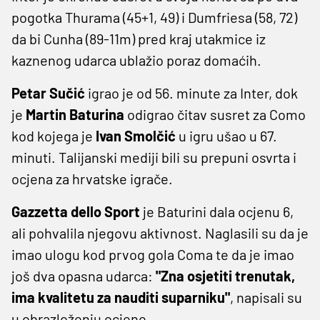
pogotka Thurama (45+1, 49) i Dumfriesa (58, 72)
da bi Cunha (89-11m) pred kraj utakmice iz
kaznenog udarca ublažio poraz domaćih.
Petar Sučić
igrao je od 56. minute za Inter, dok
je
Martin Baturina
odigrao čitav susret za Como
kod kojega je
Ivan Smolčić
u igru ušao u 67.
minuti. Talijanski mediji bili su prepuni osvrta i
ocjena za hrvatske igrače.
Gazzetta dello Sport
je Baturini dala ocjenu 6,
ali pohvalila njegovu aktivnost. Naglasili su da je
imao ulogu kod prvog gola Coma te da je imao
još dva opasna udarca:
"Zna osjetiti trenutak,
ima kvalitetu za nauditi suparniku"
, napisali su
u obrazloženju ocjene.