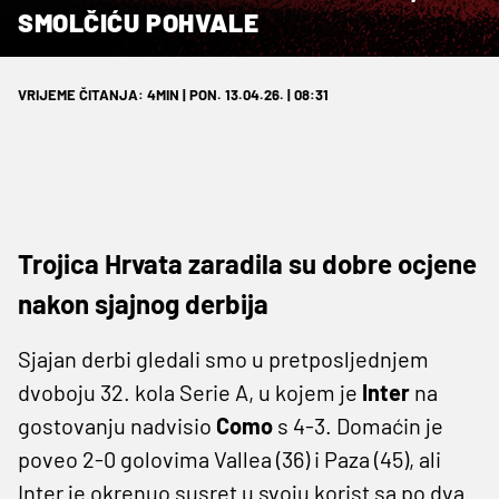
SMOLČIĆU POHVALE
VRIJEME ČITANJA: 4MIN | PON. 13.04.26. | 08:31
Trojica Hrvata zaradila su dobre ocjene
nakon sjajnog derbija
Sjajan derbi gledali smo u pretposljednjem
dvoboju 32. kola Serie A, u kojem je
Inter
na
gostovanju nadvisio
Como
s 4-3. Domaćin je
poveo 2-0 golovima Vallea (36) i Paza (45), ali
Inter je okrenuo susret u svoju korist sa po dva