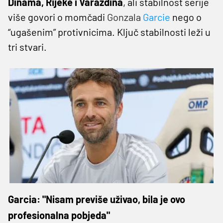
Dinama, Rijeke i Varaždina
, ali stabilnost serije
više govori o momčadi
Gonzala
Garcie
nego o
“ugašenim” protivnicima. Ključ stabilnosti leži u
tri stvari.
Garcia: "Nisam previše uživao, bila je ovo
profesionalna pobjeda"