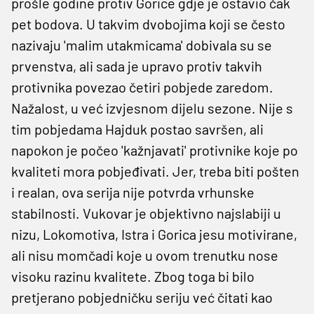
prošle godine protiv Gorice gdje je ostavio čak
pet bodova. U takvim dvobojima koji se često
nazivaju 'malim utakmicama' dobivala su se
prvenstva, ali sada je upravo protiv takvih
protivnika povezao četiri pobjede zaredom.
Nažalost, u već izvjesnom dijelu sezone. Nije s
tim pobjedama Hajduk postao savršen, ali
napokon je počeo 'kažnjavati' protivnike koje po
kvaliteti mora pobjeđivati. Jer, treba biti pošten
i realan, ova serija nije potvrda vrhunske
stabilnosti. Vukovar je objektivno najslabiji u
nizu, Lokomotiva, Istra i Gorica jesu motivirane,
ali nisu momčadi koje u ovom trenutku nose
visoku razinu kvalitete. Zbog toga bi bilo
pretjerano pobjedničku seriju već čitati kao