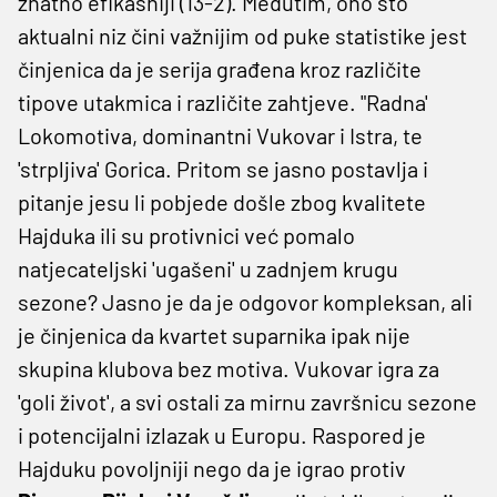
znatno efikasniji (13-2). Međutim, ono što
aktualni niz čini važnijim od puke statistike jest
činjenica da je serija građena kroz različite
tipove utakmica i različite zahtjeve. "Radna'
Lokomotiva, dominantni Vukovar i Istra, te
'strpljiva' Gorica. Pritom se jasno postavlja i
pitanje jesu li pobjede došle zbog kvalitete
Hajduka ili su protivnici već pomalo
natjecateljski 'ugašeni' u zadnjem krugu
sezone? Jasno je da je odgovor kompleksan, ali
je činjenica da kvartet suparnika ipak nije
skupina klubova bez motiva. Vukovar igra za
'goli život', a svi ostali za mirnu završnicu sezone
i potencijalni izlazak u Europu. Raspored je
Hajduku povoljniji nego da je igrao protiv