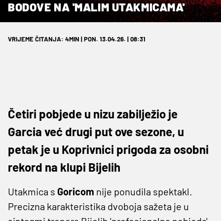
BODOVE NA 'MALIM UTAKMICAMA'
VRIJEME ČITANJA: 4MIN | PON. 13.04.26. | 08:31
Četiri pobjede u nizu zabilježio je
Garcia već drugi put ove sezone, u
petak je u Koprivnici prigoda za osobni
rekord na klupi Bijelih
Utakmica s
Goricom
nije ponudila spektakl.
Precizna karakteristika dvoboja sažeta je u
sintagmi trenera Bijelih 'profesionalna pobjeda'.