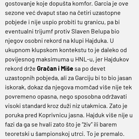
gostovanje koje dopušta komfor. Garcia je ove
sezone već dvaput stao na četiri uzastopne
pobjede i nije uspio probiti tu granicu, pa bi
eventualni trijumf protiv Slaven Belupa bio
njegov osobni rekord na klupi Hajduka. U
ukupnom klupskom kontekstu to je daleko od
povijesnog maksimuma u HNL-u, jer Hajdukov
rekord drže
Gračan i Miše
sa po devet
uzastopnih pobjeda, ali za Garciju bi to bio jasan
iskorak, dokaz da njegova momčad više nije tek
povremeno opasna, nego sposobna održavati
visoki standard kroz duži niz utakmica. Zato je
poruka pred Koprivnicu jasna. Hajduk više nije u
fazi da ga se hvali zato što je “živ” ili barem
teoretski u šampionskoj utrci. To je premalo.