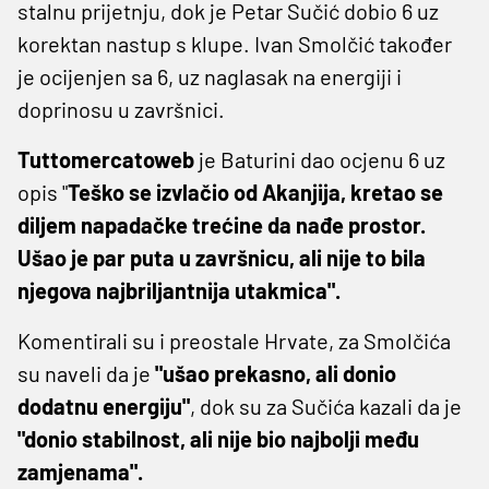
stalnu prijetnju, dok je Petar Sučić dobio 6 uz
korektan nastup s klupe. Ivan Smolčić također
je ocijenjen sa 6, uz naglasak na energiji i
doprinosu u završnici.
Tuttomercatoweb
je Baturini dao ocjenu 6 uz
opis "
Teško se izvlačio od Akanjija, kretao se
diljem napadačke trećine da nađe prostor.
Ušao je par puta u završnicu, ali nije to bila
njegova najbriljantnija utakmica".
Komentirali su i preostale Hrvate, za Smolčića
su naveli da je
"ušao prekasno, ali donio
dodatnu energiju"
, dok su za Sučića kazali da je
"donio stabilnost, ali nije bio najbolji među
zamjenama".