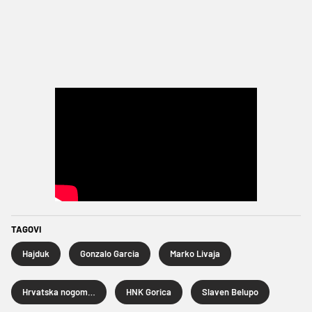
TAGOVI
Hajduk
Gonzalo Garcia
Marko Livaja
Hrvatska nogometna liga
HNK Gorica
Slaven Belupo