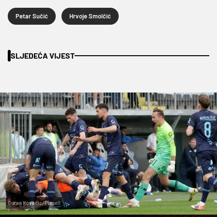
Petar Sučić
Hrvoje Smolčić
SLJEDEĆA VIJEST
Goran Kovacic/Pixsell