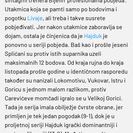
Utakmica koja se pamti samo po bodovima i
pogotku
Livaje
, ali treba i takve susrete
pobjeđivati. Jer nakon utakmice zaboravlja se
dojam, ostala je činjenica da je
Hajduk
je
ponovno u seriji pobjeda. Baš kao i prošle jeseni
Splićani su protiv istih suparnika uzeli
maksimalnih 12 bodova. Od kraja rujna do kraja
listopada prošle godine u identičnom rasporedu
također su nanizali Lokomotivu, Vukovar, Istru i
Goricu s jednom malom razlikom, protiv
Carevićeve momčadi igralo se u Velikoj Gorici.
Tada je serija imala obilježje čvrste obrane, jer
primljen je tek jedan pogodak (9-1), dok je u
proljetnoj seriji Hajduk igrački dominantniji i