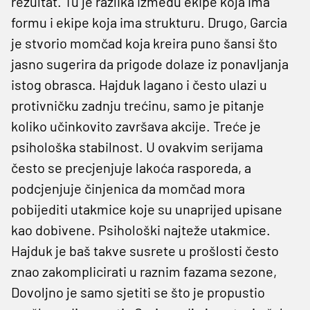
rezultat. Tu je razlika između ekipe koja ima
formu i ekipe koja ima strukturu. Drugo, Garcia
je stvorio momčad koja kreira puno šansi što
jasno sugerira da prigode dolaze iz ponavljanja
istog obrasca. Hajduk lagano i često ulazi u
protivničku zadnju trećinu, samo je pitanje
koliko učinkovito završava akcije. Treće je
psihološka stabilnost. U ovakvim serijama
često se precjenjuje lakoća rasporeda, a
podcjenjuje činjenica da momčad mora
pobijediti utakmice koje su unaprijed upisane
kao dobivene. Psihološki najteže utakmice.
Hajduk je baš takve susrete u prošlosti često
znao zakomplicirati u raznim fazama sezone,
Dovoljno je samo sjetiti se što je propustio