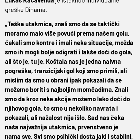
greške Dinama.
„Teška utakmica, znali smo da se taktički
moramo malo više povući prema našem golu,
čekali smo kontre i imali neke situacije, možda
smo ih mogli bolje odigrati i lakše doći do gola,
ali što je, tu je. Koštala nas je jedna naivna
pogreška, tranzicijski gol koji smo primili, ali
mislim da smo u obrani ipak pokazali da se
možemo boriti s najboljim momčadima. Znali
smo da kroz neke akcije možemo lako doći do
njihovog gola, to smo u nekoliko navrata i
pokazali, ali nažalost nije išlo. Sad nas čeka
naša najvažnija utakmica, prvenstveno je
nama sve. Svi smo psihički dosta jaki i stabilni,