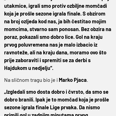
utakmice, igrali smo protiv ozbiljne momčadi
koja je prošle sezone igrala finale. S obzirom
na broj ozljeda kod nas, ja bih čestitao mojim
momcima, stvarno sam ponosan. Bez obzira na
poraz, pokazali smo dobro lice. Gol na kraju
prvog poluvremena nas je malo izbacio iz
ravnoteže, ali na kraju dana, moramo ovo što
prije zaboraviti i spremiti se za derbi s
Hajdukom u nedjelju“.
Na sličnom tragu bio je i
Marko Pjaca
.
„Izgledali smo dosta dobro i čvrsto, da smo se
dobro branili. Ipak je to momčad koja je prošle
sezone igrala finale Lige prvaka. Da nismo
primili gol u zadnjim minutama prvog