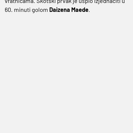
vratnicama. Škotski prvak je uspio izjednačiti u
60. minuti golom
Daizena Maede
.