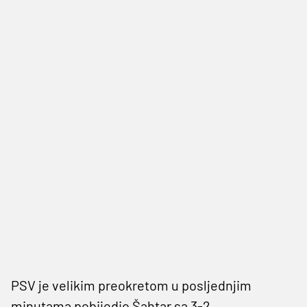
PSV je velikim preokretom u posljednjim
minutama pobijedio Šahtar sa 3-2.