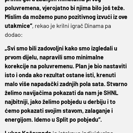
poluvremena, vjerojatno bi njima bilo još teže.
Mislim da možemo puno pozitivnog izvući iz ove
utakmice“
, rekao je krilni igrač Dinama pa
dodao:
„Svi smo bili zadovoljni kako smo izgledali u
prvom dijelu, napravili smo minimalne
korekcije na poluvremenu. Plan je bio nastaviti
isto i onda ako rezultat ostane isti, krenuti
malo više napadački zadnjih pola sata. Stvarno
želimo navijačima pokazati da nam je SHNL
najbitniji, jako želimo pobjedu u derbiju i to
ćemo pokazati svojim stavom, zalaganje i
energijom. Idemo u Split po pobjedu“.
Lukas Kačavenda
je istaknuo individualne