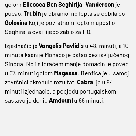
golom
Eliessea Ben Seghirija
.
Vanderson
je
pucao,
Trubin
je obranio, no lopta se odbila do
Golovina
koji je povratnom loptom uposlio
Seghira, a ovaj lijepo zabio za 1-0.
Izjednačio je
Vangelis Pavlidis
u 48. minuti, a 10
minuta kasnije Monaco je ostao bez isključenog
Sinoga. No i s igračem manje domaćin je poveo
u 67. minuti golom
Magassa
. Benfica je u samoj
završnici okrenula rezultat.
Cabral
je u 84.
minuti izjednačio, a pobjedu portugalskom
sastavu je donio
Amdouni
u 88 minuti.