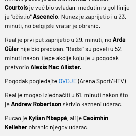
Courtois
je već bio svladan, međutim s gol linije
je "očistio"
Ascencio
. Nunez je zaprijetio i u 23.
minuti, no belgijski vratar je obranio.
Real je prvi put zaprijetio u 29. minuti, no
Arda
Güler
nije bio precizan. "Redsi" su poveli u 52.
minuti nakon lijepe akcije koju je u pogodak
pretvorio
Alexis Mac Allister.
Pogodak pogledajte
OVDJE
(Arena Sport/HTV)
Real je mogao izjednačiti u 61. minuti nakon što
je
Andrew Robertson
skrivio kazneni udarac.
Pucao je
Kylian Mbappé
, ali je
Caoimhin
Kelleher
obranio njegov udarac.