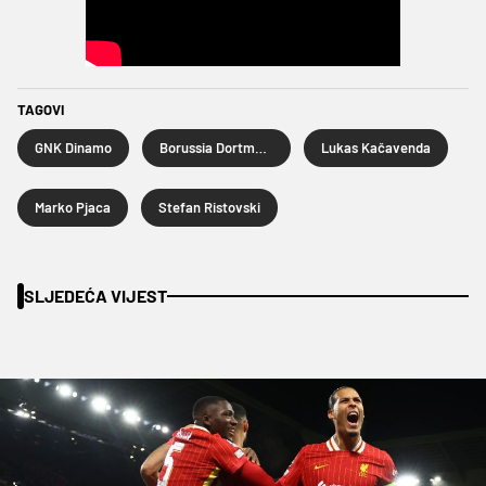
TAGOVI
GNK Dinamo
Borussia Dortmund
Lukas Kačavenda
Marko Pjaca
Stefan Ristovski
SLJEDEĆA VIJEST