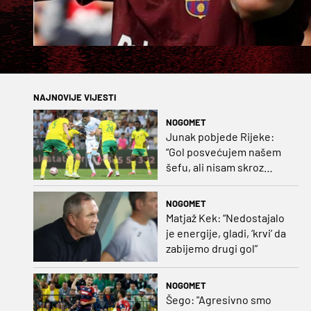
NAJNOVIJE VIJESTI
NOGOMET
Junak pobjede Rijeke:
“Gol posvećujem našem
šefu, ali nisam skroz
zadovoljan, trebali smo
pobijediti s dva, tri gola
NOGOMET
razlike”
Matjaž Kek: “Nedostajalo
je energije, gladi, ‘krvi’ da
zabijemo drugi gol”
NOGOMET
Šego: "Agresivno smo