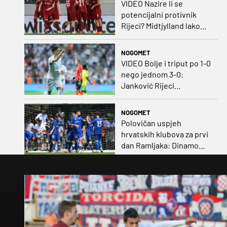
VIDEO Nazire li se
potencijalni protivnik
Rijeci? Midtjylland lako
protiv Iraca za slavlje u
prvoj utakmici
NOGOMET
VIDEO Bolje i triput po 1-0
nego jednom 3-0:
Janković Rijeci
projektilom donio slavlje
protiv inferiornijeg
NOGOMET
protivnika
Polovičan uspjeh
hrvatskih klubova za prvi
dan Ramljaka: Dinamo
poražen od Juventusa,
Hajduk bolji od Bologne