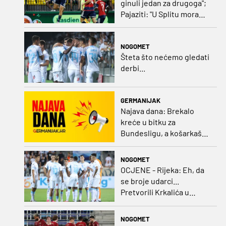
ginuli jedan za drugoga";
Pajaziti: "U Splitu moramo
dovršiti posao"
NOGOMET
Šteta što nećemo gledati
derbi...
GERMANIJAK
Najava dana: Brekalo
kreće u bitku za
Bundesligu, a košarkaški
kadeti po A diviziju
NOGOMET
OCJENE - Rijeka: Eh, da
se broje udarci...
Pretvorili Krkalića u
junaka, a izlet na uzvrat u
ozbiljan posao!
NOGOMET