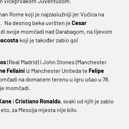
kim viceprvakom Juventusom.
man Rome koji je najzaslužniji jer Vučica na
a. Na desnog beka uvršten je
Cesar
jedi svoje momčadi nad Qarabagom, na lijevom
pacosta
koji je također zabio gol
mos
(Real Madrid) i John Stones (Manchester
e Fellaini
iz Manchester Uniteda te
Felipe
momčadi na domaćem terenu u igru ušao u 78.
voje momčadi.
 Kane
i
Cristiano Ronaldo
, svaki od njih je zabio
to, za Messija mjesta nije bilo.