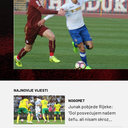
NAJNOVIJE VIJESTI
NOGOMET
Junak pobjede Rijeke:
“Gol posvećujem našem
šefu, ali nisam skroz
zadovoljan, trebali smo