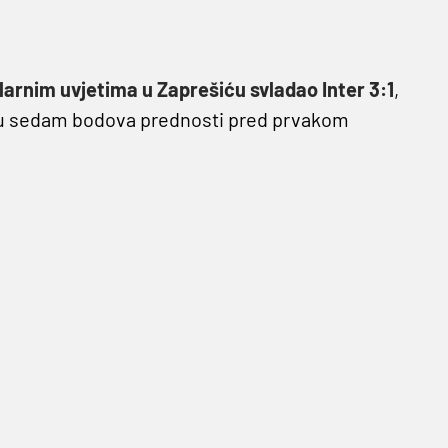
arnim uvjetima u Zaprešiću svladao Inter 3:1
,
maju sedam bodova prednosti pred prvakom
io bi i vjerojatni oproštaj od borbe za titulu.
ovoriti o gubitku naslova za jedan klub,
eka, u slučaju današnjeg poraza, pa čak i
 ne djeluje ni približno dominantno kao
momčad Lige, a bitna je stavka što ove sezone ne
 domaće livade.
đer jasna. Hajduk ne zna za pobjedu nad Rijekom
jeka ima 12 pobjeda, a sedam utakmica završeno