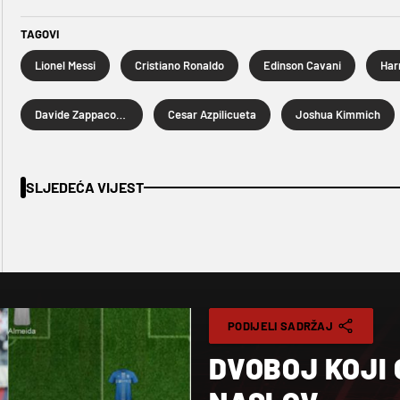
TAGOVI
Lionel Messi
Cristiano Ronaldo
Edinson Cavani
Har
Davide Zappacosta
Cesar Azpilicueta
Joshua Kimmich
SLJEDEĆA VIJEST
PODIJELI SADRŽAJ
DVOBOJ KOJI