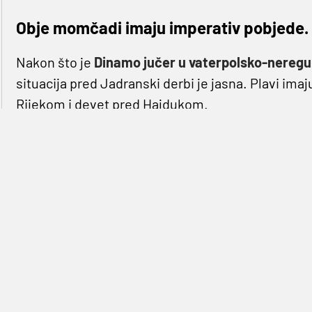
Obje momčadi imaju imperativ pobjede.
Nakon što je
Dinamo jučer u vaterpolsko-neregul
situacija pred Jadranski derbi je jasna. Plavi i
Rijekom i devet pred Hajdukom.
Gubitak bodova za jednog od dva velika rivala, znač
Ok, složit ćemo se, smiješno je nakon devet kola g
međutim, teško je za očekivati da bi Hajduk ili Rij
remija, do kraja sezone mogli dostići Dinamo, koji
proteklih sezona, ali i dalje ima najkvalitetniju 
igra Europu te se može maksimalno fokusirati na
Što se Jadranskog derbija tiče, situacija je tako
od 21. ožujka 2012. U 19 posljednjih utakmica Ri