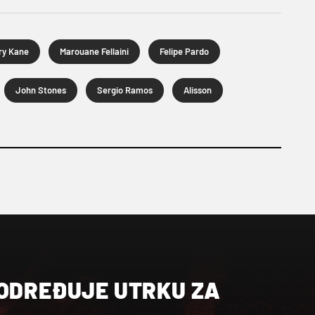
ry Kane
Marouane Fellaini
Felipe Pardo
John Stones
Sergio Ramos
Alisson
 ODREĐUJE UTRKU ZA