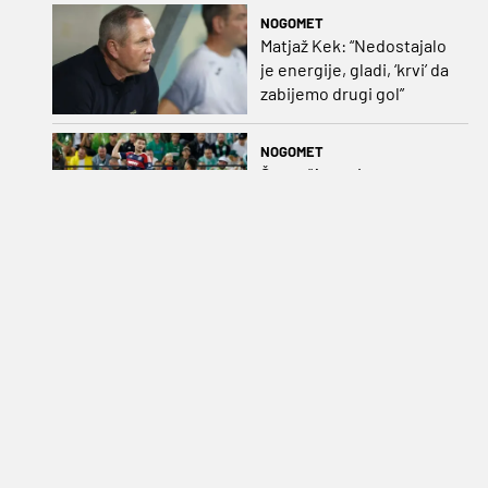
pobijediti s dva, tri gola
NOGOMET
razlike”
Matjaž Kek: “Nedostajalo
je energije, gladi, ‘krvi’ da
zabijemo drugi gol”
NOGOMET
Šego: "Agresivno smo
ginuli jedan za drugoga";
Pajaziti: "U Splitu moramo
dovršiti posao"
NOGOMET
Šteta što nećemo gledati
derbi...
GERMANIJAK
Najava dana: Brekalo
kreće u bitku za
Bundesligu, a košarkaški