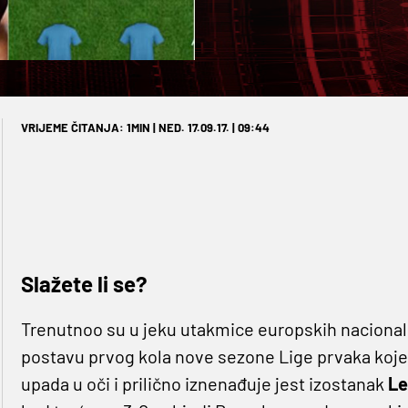
VRIJEME ČITANJA: 1MIN | NED. 17.09.17. | 09:44
Slažete li se?
Trenutnoo su u jeku utakmice europskih nacionaln
postavu prvog kola nove sezone Lige prvaka koje j
upada u oči i prilično iznenađuje jest izostanak
Le