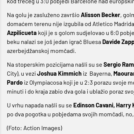
kod trećeg u 3:0 pobjedi Barcelone nad europs
Na golu je zasluženo završio
Alisson Becker
, gol
domaćem terenu nije izgubila od Atletico Madrid
Azpilicueta
koji je s golom sudjelovao u 6:0 pob
beku nalazi se još jedan igrač Bluesa
Davide Zap
azerbejdžanskoj momčadi.
Na stoperskim pozicijama našli su se
Sergio Ra
City), u vezi
Joshua Kimmich
iz Bayerna,
Maouran
Pardo
iz Olympiacosa koji je u 2:3 porazu svoje 
minuti i do kraja zabio dva gola i ublažio poraz s
U vrhu napada našli su se
Edinson Cavani, Harry
po dva pogotka u pobjedama svojih momčadi, no, e
(Foto: Action Images)