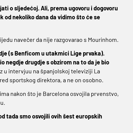
ati o sljedećoj. Ali, prema ugovoru i dogovoru
k od nekoliko dana da vidimo što će se
rijedu navečer da nije razgovarao s Mourinhom.
dje (s Benficom u utakmici Lige prvaka).
e bio negdje drugdje s obzirom na to da je bio
z u intervjuu na španjolskoj televiziji La
red sportskog direktora, a ne on osobno.
vima nakon što je Barcelona osvojila prvenstvo,
du.
od tada smo osvojili ovih šest europskih