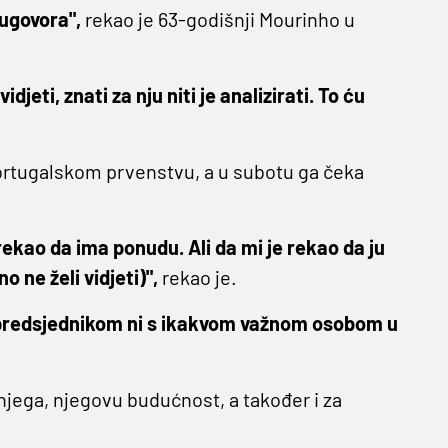
ugovora",
rekao je 63-godišnji Mourinho u
djeti, znati za nju niti je analizirati. To ću
ortugalskom prvenstvu, a u subotu ga čeka
rekao da ima ponudu. Ali da mi je rekao da ju
 ne želi vidjeti)",
rekao je.
 predsjednikom ni s ikakvom važnom osobom u
njega, njegovu budućnost, a također i za