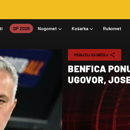
ti
SP 2026
Nogomet
Košarka
Rukomet
PODIJELI SADRŽAJ
BENFICA PON
UGOVOR, JOS