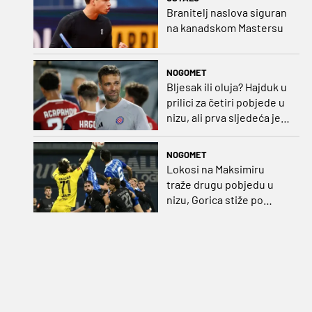
Branitelj naslova siguran
na kanadskom Mastersu
NOGOMET
Bljesak ili oluja? Hajduk u
prilici za četiri pobjede u
nizu, ali prva sljedeća je
najvažnija
NOGOMET
Lokosi na Maksimiru
traže drugu pobjedu u
nizu, Gorica stiže po
iskupljenje i bolje izdanje
nego na otvaranju