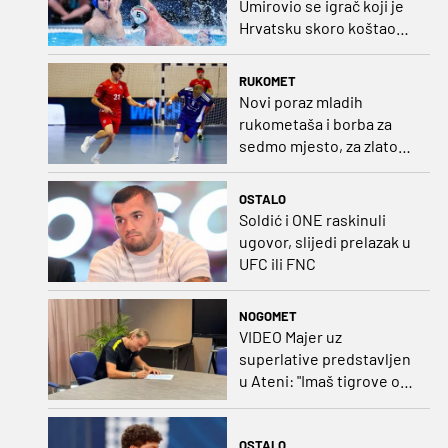
Umirovio se igrač koji je
Hrvatsku skoro koštao
svjetskog zlata
RUKOMET
Novi poraz mladih
rukometaša i borba za
sedmo mjesto, za zlato
se bore Slovenci i
Nijemci
OSTALO
Soldić i ONE raskinuli
ugovor, slijedi prelazak u
UFC ili FNC
NOGOMET
VIDEO Majer uz
superlative predstavljen
u Ateni: "Imaš tigrove oči,
vrlo si inteligentan"
OSTALO