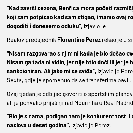
"Kad završi sezona, Benfica mora početi razmišlj
koji sam potpisao kad sam stigao, imamo ovaj ro
dogoditi i donesemo odluku",
izjavio je.
Realov predsjednik
Florentino
Perez
rekao je u s
“Nisam razgovarao s njim ni kada je bio došao ov
Nisam ga tada ni vidio, jer nije
htio doći ili jer j
sankcioniran. Ali jako mi se sviđa”,
izjavio je Pere
Sexta, gdje je spomenuo da se transferima bavi u
Ovaj tjedan je odbijao govoriti o sportskim plano
ali je pohvalio prijašnji rad Mourinha u Real Madri
"Bio je s nama, podigao nam je konkurentnost. I 
naslova u deset godina“,
izjavio je Perez.