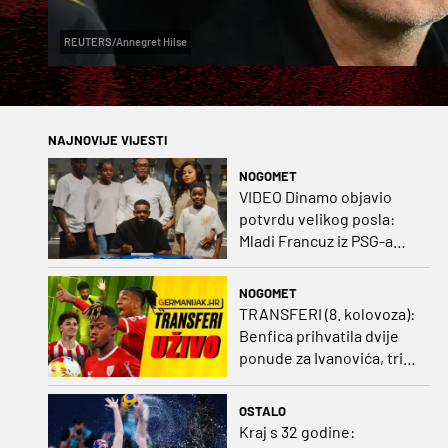
REUTERS/Annegret Hilse
NAJNOVIJE VIJESTI
NOGOMET
VIDEO Dinamo objavio
potvrdu velikog posla:
Mladi Francuz iz PSG-a
zadužio dres Plavih!
NOGOMET
TRANSFERI (8. kolovoza):
Benfica prihvatila dvije
ponude za Ivanovića, tri
kluba u borbi za potpis
Šutala
OSTALO
Kraj s 32 godine: