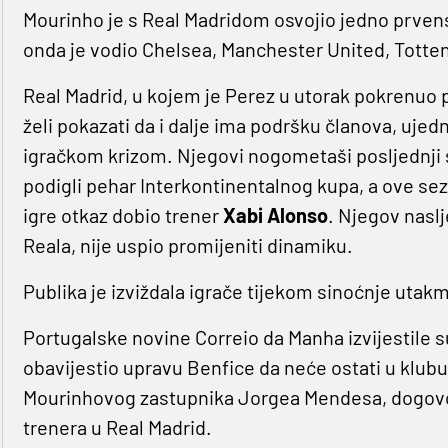
Mourinho je s Real Madridom osvojio jedno prvens
onda je vodio Chelsea, Manchester United, Totten
Real Madrid, u kojem je Perez u utorak pokrenuo
želi pokazati da i dalje ima podršku članova, ujed
igračkom krizom. Njegovi nogometaši posljednji su
podigli pehar Interkontinentalnog kupa, a ove sezo
igre otkaz dobio trener
Xabi
Alonso
. Njegov nasl
Reala, nije uspio promijeniti dinamiku.
Publika je izviždala igrače tijekom sinoćnje uta
Portugalske novine Correio da Manha izvijestile s
obavijestio upravu Benfice da neće ostati u klu
Mourinhovog zastupnika Jorgea Mendesa, dogovor
trenera u Real Madrid.