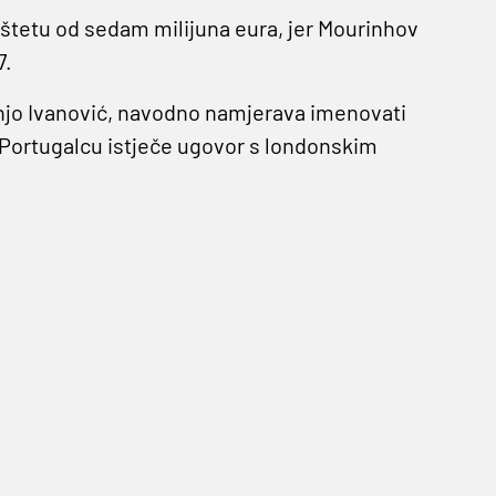
dštetu od sedam milijuna eura, jer Mourinhov
7.
ranjo Ivanović, navodno namjerava imenovati
ortugalcu istječe ugovor s londonskim