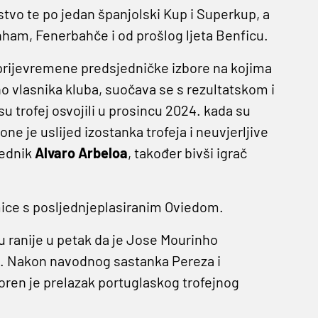
tvo te po jedan španjolski Kup i Superkup, a
ham, Fenerbahče i od prošlog ljeta Benficu.
 prijevremene predsjedničke izbore na kojima
no vlasnika kluba, suočava se s rezultatskom i
 trofej osvojili u prosincu 2024. kada su
ne je uslijed izostanka trofeja i neuvjerljive
jednik
Alvaro
Arbeloa
, također bivši igrač
kmice s posljednjeplasiranim Oviedom.
u ranije u petak da je Jose Mourinho
bu. Nakon navodnog sastanka Pereza i
en je prelazak portuglaskog trofejnog