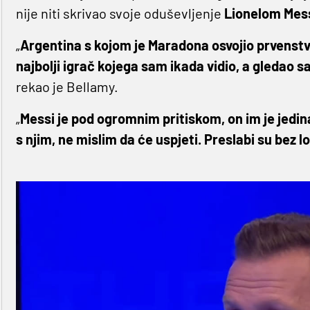
nije niti skrivao svoje oduševljenje
Lionelom Mes
„
Argentina s kojom je Maradona osvojio prvenstvo 
najbolji igrač kojega sam ikada vidio, a gleda
rekao je Bellamy.
„
Messi je pod ogromnim pritiskom, on im je jedina
s njim, ne mislim da će uspjeti. Preslabi su bez l