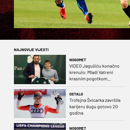
NAJNOVIJE VIJESTI
NOGOMET
VIDEO Jagušiću konačno
krenulo: Mladi Vatreni
krasnim pogotkom
potvrdio sjajnu formu
OSTALO
Trofejna Švicarka završila
karijeru dugu gotovo 20
godina
NOGOMET