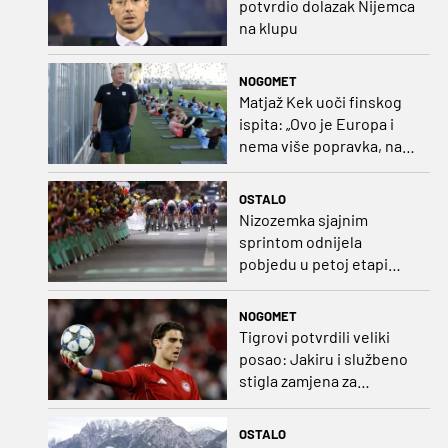
potvrdio dolazak Nijemca
na klupu
NOGOMET
Matjaž Kek uoči finskog
ispita: „Ovo je Europa i
nema više popravka, na
Rujevici se nešto pita i
Rijeku!“
OSTALO
Nizozemka sjajnim
sprintom odnijela
pobjedu u petoj etapi
Toura
NOGOMET
Tigrovi potvrdili veliki
posao: Jakiru i službeno
stigla zamjena za
Pandura
OSTALO