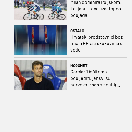
Milan dominira Poljskom:
Talijanu treća uzastopna
pobjeda
OSTALO
Hrvatski predstavnici bez
finala EP-a u skokovima u
vodu
NOGOMET
Garcia: "Došli smo
pobijediti, jer svi su
nervozni kada se gubi;
Pukštas: "Moja emotivna
utakmica pred djedom i
bakom"