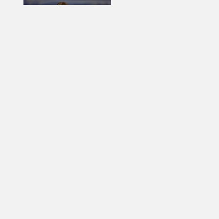
Službeno: Newcastle
potvrdio dolazak Nijemca
na klupu
NOGOMET
Matjaž Kek uoči finskog
ispita: „Ovo je Europa i
nema više popravka, na
Rujevici se nešto pita i
Rijeku!“
OSTALO
Nizozemka sjajnim
sprintom odnijela
pobjedu u petoj etapi
Toura
NOGOMET
Tigrovi potvrdili veliki
posao: Jakiru i službeno
stigla zamjena za
Pandura