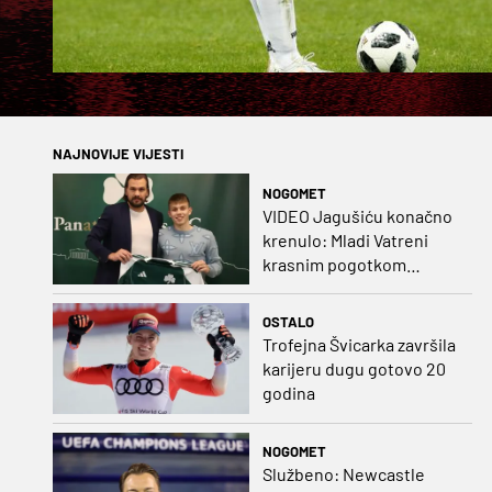
NAJNOVIJE VIJESTI
NOGOMET
VIDEO Jagušiću konačno
krenulo: Mladi Vatreni
krasnim pogotkom
potvrdio sjajnu formu
OSTALO
Trofejna Švicarka završila
karijeru dugu gotovo 20
godina
NOGOMET
Službeno: Newcastle