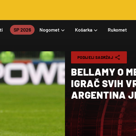
ti
SP 2026
Nogomet
Košarka
Rukomet
PODIJELI SADRŽAJ
BELLAMY O ME
IGRAČ SVIH V
ARGENTINA J