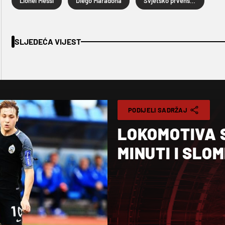
Lionel Messi
Diego Maradona
Svjetsko prvenstvo u nogometu
SLJEDEĆA VIJEST
PODIJELI SADRŽAJ
LOKOMOTIVA 
MINUTI I SLOM