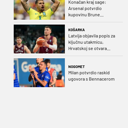
Konačan kraj sage:
Arsenal potvrdio
kupovinu Brune
Guimaraesa
KOŠARKA
Latvija objavila popis za
ključnu utakmicu,
Hrvatskoj se otvara
velika prilika
NOGOMET
Milan potvrdio raskid
ugovora s Bennacerom