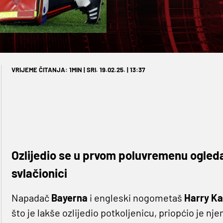
VRIJEME ČITANJA: 1MIN | SRI. 19.02.25. | 13:37
Ozlijedio se u prvom poluvremenu ogleda
svlačionici
Napadač
Bayerna
i engleski nogometaš
Harry K
što je lakše ozlijedio potkoljenicu, priopćio je nj