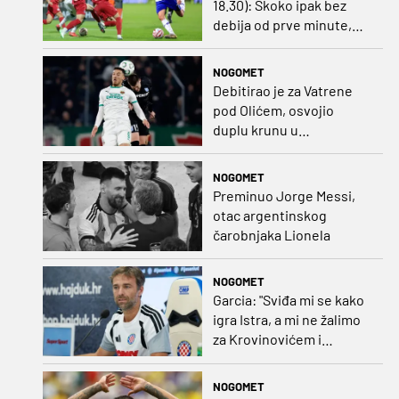
18.30): Skoko ipak bez
debija od prve minute,
gosti promijenili
napadača u odnosu na
NOGOMET
prvo kolo
Debitirao je za Vatrene
pod Olićem, osvojio
duplu krunu u
Rumunjskoj pa preselio
na Cipar
NOGOMET
Preminuo Jorge Messi,
otac argentinskog
čarobnjaka Lionela
NOGOMET
Garcia: "Sviđa mi se kako
igra Istra, a mi ne žalimo
za Krovinovićem i
Guillamonom. Selahi?
Nismo u kontaktu"
NOGOMET