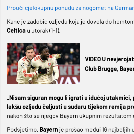
Prouči cjelokupnu ponudu za nogomet na Germaniji
Kane je zadobio ozljedu koja je dovela do hemtom
Celtica
u utorak (1-1).
VIDEO U nevjerojatn
Club Brugge, Bayer
„Nisam siguran mogu li igrati u idućoj utakmici, 
lakšu ozljedu čeljusti u sudaru tijekom remija p
nakon što se njegov Bayern ukupnim rezultatom od
Podsjetimo,
Bayern
je prošao međui 16 najboljih