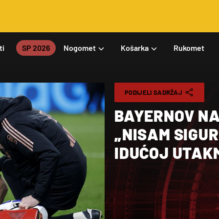
ti
SP 2026
Nogomet
Košarka
Rukomet
PODIJELI SADRŽAJ
BAYERNOV NA
„NISAM SIGUR
IDUĆOJ UTAKM