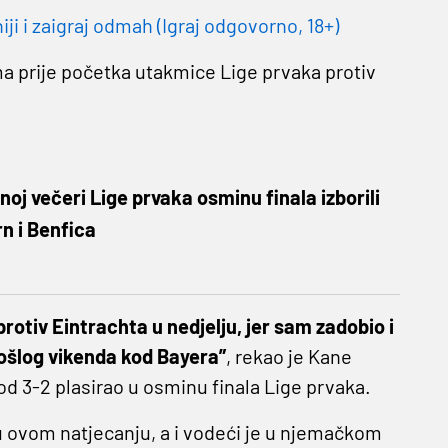
 i zaigraj odmah (Igraj odgovorno, 18+)
a prije početka utakmice Lige prvaka protiv
oj večeri Lige prvaka osminu finala izborili
n i Benfica
protiv Eintrachta u nedjelju, jer sam zadobio i
rošlog vikenda kod Bayera”
, rekao je Kane
 3-2 plasirao u osminu finala Lige prvaka.
 u ovom natjecanju, a i vodeći je u njemačkom