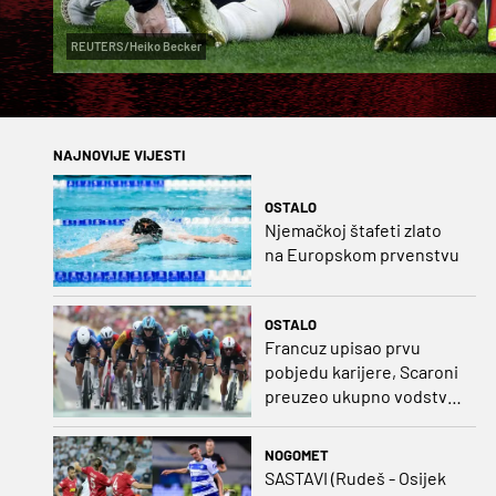
REUTERS/Heiko Becker
NAJNOVIJE VIJESTI
OSTALO
Njemačkoj štafeti zlato
na Europskom prvenstvu
OSTALO
Francuz upisao prvu
pobjedu karijere, Scaroni
preuzeo ukupno vodstvo
u Poljskoj
NOGOMET
SASTAVI (Rudeš - Osijek