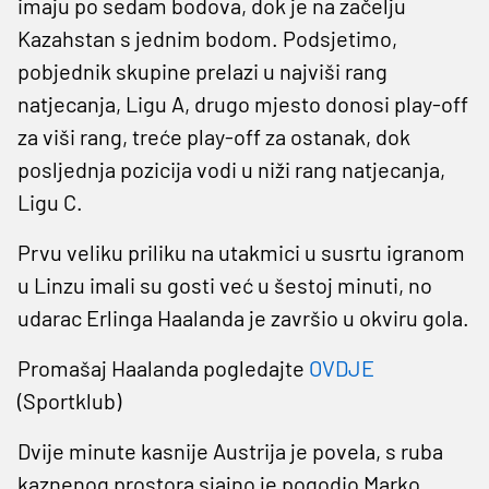
imaju po sedam bodova, dok je na začelju
Kazahstan s jednim bodom. Podsjetimo,
pobjednik skupine prelazi u najviši rang
natjecanja, Ligu A, drugo mjesto donosi play-off
za viši rang, treće play-off za ostanak, dok
posljednja pozicija vodi u niži rang natjecanja,
Ligu C.
Prvu veliku priliku na utakmici u susrtu igranom
u Linzu imali su gosti već u šestoj minuti, no
udarac Erlinga Haalanda je završio u okviru gola.
Promašaj Haalanda pogledajte
OVDJE
(Sportklub)
Dvije minute kasnije Austrija je povela, s ruba
kaznenog prostora sjajno je pogodio Marko