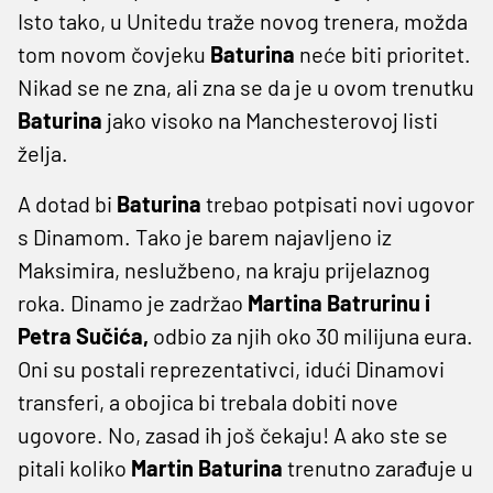
Isto tako, u Unitedu traže novog trenera, možda
tom novom čovjeku
Baturina
neće biti prioritet.
Nikad se ne zna, ali zna se da je u ovom trenutku
Baturina
jako visoko na Manchesterovoj listi
želja.
A dotad bi
Baturina
trebao potpisati novi ugovor
s Dinamom. Tako je barem najavljeno iz
Maksimira, neslužbeno, na kraju prijelaznog
roka. Dinamo je zadržao
Martina Batrurinu i
Petra Sučića,
odbio za njih oko 30 milijuna eura.
Oni su postali reprezentativci, idući Dinamovi
transferi, a obojica bi trebala dobiti nove
ugovore. No, zasad ih još čekaju! A ako ste se
pitali koliko
Martin Baturina
trenutno zarađuje u