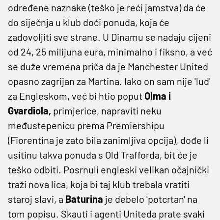
određene naznake (teško je reći jamstva) da će
do siječnja u klub doći ponuda, koja će
zadovoljiti sve strane. U Dinamu se nadaju cijeni
od 24, 25 milijuna eura, minimalno i fiksno, a već
se duže vremena priča da je Manchester United
opasno zagrijan za Martina. Iako on sam nije 'lud'
za Engleskom, već bi htio poput
Olma i
Gvardiola,
primjerice, napraviti neku
međustepenicu prema Premiershipu
(Fiorentina je zato bila zanimljiva opcija), dođe li
usitinu takva ponuda s Old Trafforda, bit će je
teško odbiti. Posrnuli engleski velikan očajnički
traži nova lica, koja bi taj klub trebala vratiti
staroj slavi, a
Baturina
je debelo 'potcrtan' na
tom popisu. Skauti i agenti Uniteda prate svaki