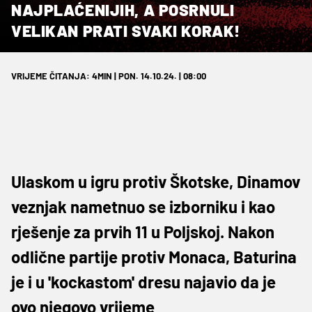
NAJPLAĆENIJIH, A POSRNULI
VELIKAN PRATI SVAKI KORAK!
VRIJEME ČITANJA: 4MIN | PON. 14.10.24. | 08:00
Ulaskom u igru protiv Škotske, Dinamov
veznjak nametnuo se izborniku i kao
rješenje za prvih 11 u Poljskoj. Nakon
odlične partije protiv Monaca, Baturina
je i u 'kockastom' dresu najavio da je
ovo njegovo vrijeme