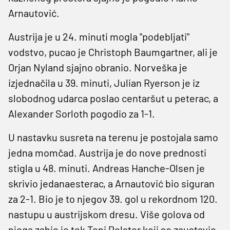
Arnautović.
Austrija je u 24. minuti mogla "podebljati"
vodstvo, pucao je Christoph Baumgartner, ali je
Orjan Nyland sjajno obranio. Norveška je
izjednačila u 39. minuti, Julian Ryerson je iz
slobodnog udarca poslao centaršut u peterac, a
Alexander Sorloth pogodio za 1-1.
U nastavku susreta na terenu je postojala samo
jedna momčad. Austrija je do nove prednosti
stigla u 48. minuti. Andreas Hanche-Olsen je
skrivio jedanaesterac, a Arnautović bio siguran
za 2-1. Bio je to njegov 39. gol u rekordnom 120.
nastupu u austrijskom dresu. Više golova od
njega zabio je tek Toni Polster koji se zaustavio