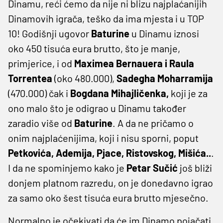
Dinamu, reći ćemo da nije ni blizu najplaćanijih
Dinamovih igrača, teško da ima mjesta i u TOP
10! Godišnji ugovor
Baturine
u Dinamu iznosi
oko 450 tisuća eura brutto, što je manje,
primjerice, i od
Maximea Bernauera i Raula
Torrentea
(oko 480.000),
Sadegha Moharramija
(470.000) čak i
Bogdana Mihajličenka,
koji je za
ono malo što je odigrao u Dinamu također
zaradio više od
Baturine
. A da ne pričamo o
onim najplaćenijima, koji i nisu sporni, poput
Petkovića, Ademija, Pjace, Ristovskog, Mišića..
.
I da ne spominjemo kako je
Petar Sučić
još bliži
donjem platnom razredu, on je donedavno igrao
za samo oko šest tisuća eura brutto mjesečno.
Normalno je očekivati da će im Dinamo pojačati