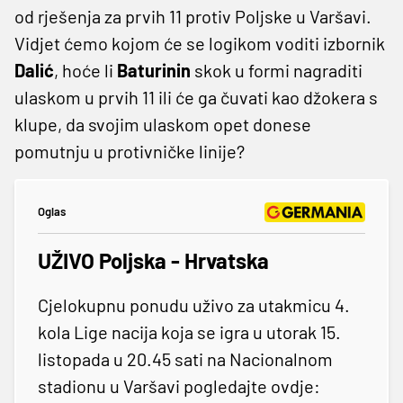
od rješenja za prvih 11 protiv Poljske u Varšavi.
Vidjet ćemo kojom će se logikom voditi izbornik
Dalić
, hoće li
Baturinin
skok u formi nagraditi
ulaskom u prvih 11 ili će ga čuvati kao džokera s
klupe, da svojim ulaskom opet donese
pomutnju u protivničke linije?
Oglas
UŽIVO Poljska - Hrvatska
Cjelokupnu ponudu uživo za utakmicu 4.
kola Lige nacija koja se igra u utorak 15.
listopada u 20.45 sati na Nacionalnom
stadionu u Varšavi pogledajte ovdje: