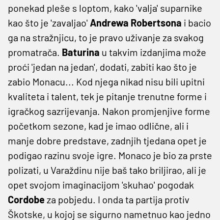
ponekad pleše s loptom, kako 'valja' suparnike
kao što je 'zavaljao'
Andrewa Robertsona
i bacio
ga na stražnjicu, to je pravo uživanje za svakog
promatrača.
Baturina
u takvim izdanjima može
proći 'jedan na jedan', dodati, zabiti kao što je
zabio Monacu... Kod njega nikad nisu bili upitni
kvaliteta i talent, tek je pitanje trenutne forme i
igračkog sazrijevanja. Nakon promjenjive forme
početkom sezone, kad je imao odlične, ali i
manje dobre predstave, zadnjih tjedana opet je
podigao razinu svoje igre. Monaco je bio za prste
polizati, u Varaždinu nije baš tako briljirao, ali je
opet svojom imaginacijom 'skuhao' pogodak
Cordobe
za pobjedu. I onda ta partija protiv
Škotske, u kojoj se sigurno nametnuo kao jedno