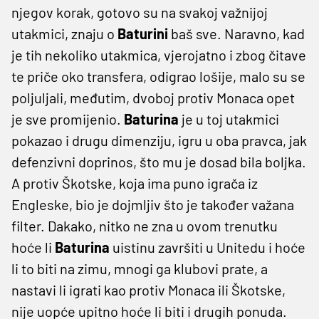
njegov korak, gotovo su na svakoj važnijoj
utakmici, znaju o
Baturini
baš sve. Naravno, kad
je tih nekoliko utakmica, vjerojatno i zbog čitave
te priče oko transfera, odigrao lošije, malo su se
poljuljali, međutim, dvoboj protiv Monaca opet
je sve promijenio.
Baturina
je u toj utakmici
pokazao i drugu dimenziju, igru u oba pravca, jak
defenzivni doprinos, što mu je dosad bila boljka.
A protiv Škotske, koja ima puno igrača iz
Engleske, bio je dojmljiv što je također važana
filter. Dakako, nitko ne zna u ovom trenutku
hoće li
Baturina
uistinu završiti u Unitedu i hoće
li to biti na zimu, mnogi ga klubovi prate, a
nastavi li igrati kao protiv Monaca ili Škotske,
nije uopće upitno hoće li biti i drugih ponuda.