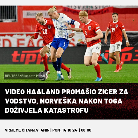
REUTERS/Elisabeth Mandl
VIDEO HAALAND PROMAŠIO ZICER ZA
VODSTVO, NORVEŠKA NAKON TOGA
DOŽIVJELA KATASTROFU
VRIJEME ČITANJA: 4MIN | PON. 14.10.24. | 08:00