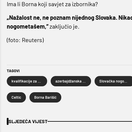
Ima li Borna koji savjet za izbornika?
„Nažalost ne, ne poznam nijednog Slovaka. Nikad
nogometašem,“
zaključio je.
(foto: Reuters)
TAGOVI
kvalifikacije za Europsko prvenstvo 2020
azerbajdžanska nogometna reprezentacija
Slovačka nogometna reprezentacija
Celtic
Borna Barišić
SLJEDEĆA VIJEST