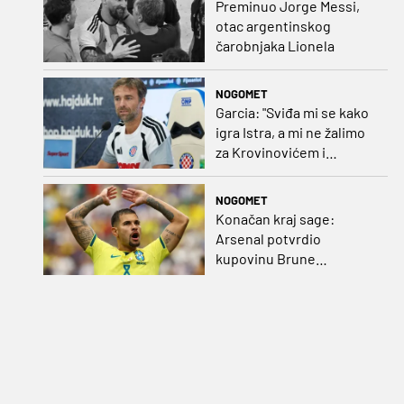
Preminuo Jorge Messi,
otac argentinskog
čarobnjaka Lionela
NOGOMET
Garcia: "Sviđa mi se kako
igra Istra, a mi ne žalimo
za Krovinovićem i
Guillamonom. Selahi?
Nismo u kontaktu"
NOGOMET
Konačan kraj sage:
Arsenal potvrdio
kupovinu Brune
Guimaraesa