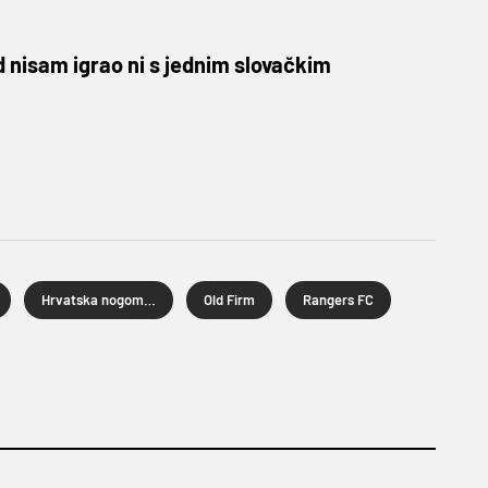
 nisam igrao ni s jednim slovačkim
Hrvatska nogometna reprezentacija
Old Firm
Rangers FC