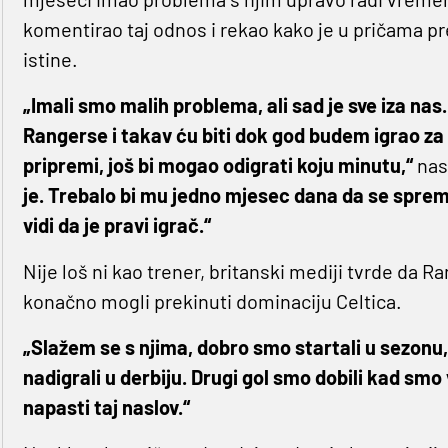
komentirao taj odnos i rekao kako je u pričama p
istine.
„Imali smo malih problema, ali sad je sve iza nas
Rangerse i takav ću biti dok god budem igrao za 
pripremi, još bi mogao odigrati koju minutu,“
nas
je. Trebalo bi mu jedno mjesec dana da se spremi,
vidi da je pravi igrač.“
Nije loš ni kao trener, britanski mediji tvrde da R
konačno mogli prekinuti dominaciju Celtica.
„Slažem se s njima, dobro smo startali u sezonu,
nadigrali u derbiju. Drugi gol smo dobili kad smo
napasti taj naslov.“