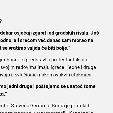
?
 dobar osjećaj izgubiti od gradskih rivala. Još
ugodno, ali srećom već danas sam morao na
 se vratimo valjda će biti bolje.“
 jer Rangers predstavlja protestantski dio
 svojim redovima imaju igrače i jedne i druge
šavaju u svlačionici nakon ovakvih utakmica.
mo jedni druge i poštujemo se unatoč tome
ta.“
oritet Stevena Gerrarda. Borna je proteklih
a provedenog u reprezentaciji. Konačno je