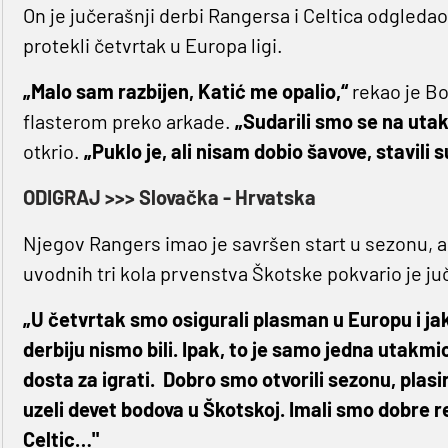
On je jučerašnji derbi Rangersa i Celtica odgleda
protekli četvrtak u Europa ligi.
„Malo sam razbijen, Katić me opalio,“
rekao je Bor
flasterom preko arkade.
„Sudarili smo se na utak
otkrio.
„Puklo je, ali nisam dobio šavove, stavili s
ODIGRAJ >>> Slovačka - Hrvatska
Njegov Rangers imao je savršen start u sezonu, a
uvodnih tri kola prvenstva Škotske pokvario je juč
„U četvrtak smo osigurali plasman u Europu i jak
derbiju nismo bili. Ipak, to je samo jedna utakmi
dosta za igrati.
Dobro smo otvorili sezonu, plasir
uzeli devet bodova u Škotskoj. Imali smo dobre rez
Celtic…"