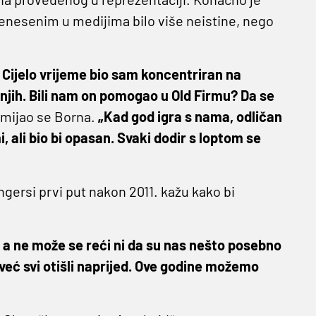
renesenim u medijima bilo više neistine, nego
. Cijelo vrijeme bio sam koncentriran na
njih. Bili nam on pomogao u Old Firmu? Da se
mijao se Borna.
„Kad god igra s nama, odličan
 ali bio bi opasan. Svaki dodir s loptom se
angersi prvi put nakon 2011. kažu kako bi
 a ne može se reći ni da su nas nešto posebno
 već svi otišli naprijed. Ove godine možemo