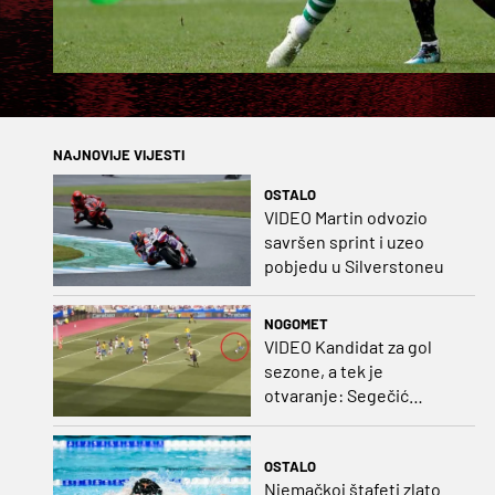
NAJNOVIJE VIJESTI
OSTALO
VIDEO Martin odvozio
savršen sprint i uzeo
pobjedu u Silverstoneu
NOGOMET
VIDEO Kandidat za gol
sezone, a tek je
otvaranje: Segečić
bombom probio West
Ham!
OSTALO
Njemačkoj štafeti zlato