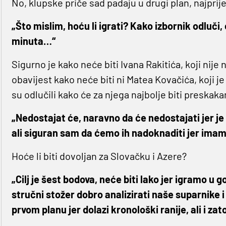
No, klupske priče sad padaju u drugi plan, najpri
„Što mislim, hoću li igrati? Kako izbornik odluč
minuta…“
Sigurno je kako neće biti Ivana Rakitića, koji nije 
obavijest kako neće biti ni Matea Kovačića, koji j
su odlučili kako će za njega najbolje biti preskak
„Nedostajat će, naravno da će nedostajati jer j
ali siguran sam da ćemo ih nadoknaditi jer imam
Hoće li biti dovoljan za Slovačku i Azere?
„Cilj je šest bodova, neće biti lako jer igramo u 
stručni stožer dobro analizirati naše suparnike i
prvom planu jer dolazi kronološki ranije, ali i zat