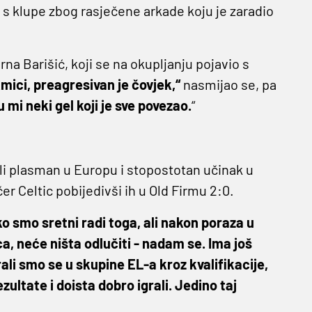
o s klupe zbog rasječene arkade koju je zaradio
na Barišić, koji se na okupljanju pojavio s
mici, preagresivan je čovjek,“
nasmijao se, pa
u mi neki gel koji je sve povezao.
“
li plasman u Europu i stopostotan učinak u
er Celtic pobijedivši ih u Old Firmu 2:0.
o smo sretni radi toga, ali nakon poraza u
ca, neće ništa odlučiti - nadam se. Ima još
ali smo se u skupine EL-a kroz kvalifikacije,
ultate i doista dobro igrali. Jedino taj