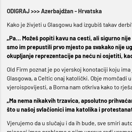
ODIGRAJ >>> Azerbajdžan - Hrvatska
Kako je živjeti u Glasgowu kad izgubiš takav derbi
„Pa… Možeš popiti kavu na cesti, ali sigurno nije
smo im prepustili prvo mjesto pa svakako nije 
okupljanje reprezentacije pa neću ni osjetiti, kad
Old Firm poznat je po vjerskoj konotaciji koju ima
Glasgowa, a Celtic onaj katolički. Obje momčadi u
vjeroispovijesti, a Borna nam otkriva kako to rje
„Ma nema nikakvih trzavica, apsolutno prihvaća
što u našoj svlačionici ima katolika i protestana
Vjerujemo da u slučaju i da ih bude, sve smiri aut
mjeseci imao problema s njim upravo radi vremen