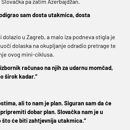
je Slovačka pa zatim Azerbajdžan.
i, odigrao sam dosta utakmica, dosta
ni dolazio u Zagreb, a malo iza podneva stigla je
e uoči dolaska na okupljanje odradio pretrage te
anje ovog mini-ciklusa.
e izbornik računao na njih za udarnu momčad,
o širok kadar.“
gostima, ali to nam je plan. Siguran sam da će
 pripremiti dobar plan. Slovačka nam je u
o što će biti zahtjevnija utakmica.“