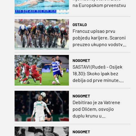
na Europskom prvenstvu
OSTALO
Francuz upisao prvu
pobjedu karijere, Scaroni
preuzeo ukupno vodstvo
u Poljskoj
NOGOMET
SASTAVI (Rudeš - Osijek
18.30): Skoko ipak bez
debija od prve minute,
gosti promijenili
napadača u odnosu na
NOGOMET
prvo kolo
Debitirao je za Vatrene
pod Olićem, osvojio
duplu krunu u
Rumunjskoj pa preselio
na Cipar
NOGOMET