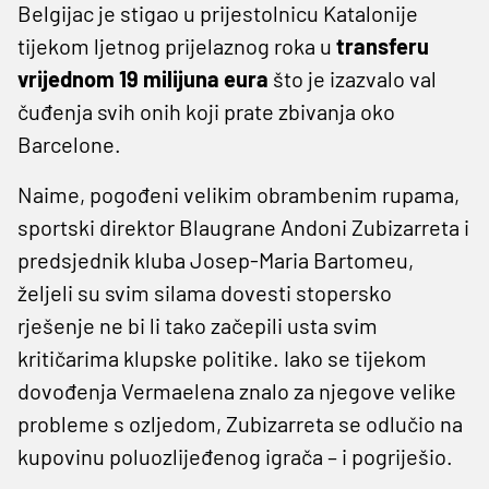
Belgijac je stigao u prijestolnicu Katalonije
tijekom ljetnog prijelaznog roka u
transferu
vrijednom 19 milijuna eura
što je izazvalo val
čuđenja svih onih koji prate zbivanja oko
Barcelone.
Naime, pogođeni velikim obrambenim rupama,
sportski direktor Blaugrane Andoni Zubizarreta i
predsjednik kluba Josep-Maria Bartomeu,
željeli su svim silama dovesti stopersko
rješenje ne bi li tako začepili usta svim
kritičarima klupske politike. Iako se tijekom
dovođenja Vermaelena znalo za njegove velike
probleme s ozljedom, Zubizarreta se odlučio na
kupovinu poluozlijeđenog igrača – i pogriješio.