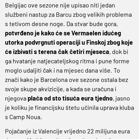
Belgijac ove sezone nije upisao niti jedan
službeni nastup za Barcu zbog velikih problema
s tetivom desne noge. Da stvar bude gora,
potvrđeno je kako će se Vermaelen idućeg
utorka podvrgnuti operaciji u Finskoj zbog koje
će izbivati s terena čak četiri mjeseca
, dok bi
ga hvatanje natjecateljskog ritma i pune forme
moglo udaljiti čak i na mjesec dana više. To
znači kako je Barcelona ove sezone ostala bez
svoje skupe akvizicije, a kada se uračuna i
njegova
plaća od sto tisuća eura tjedno
, jasno
je koliku je financijsku štetu učinila uprava kluba
s Camp Noua.
Pojačanje iz Valencije vrijedno 22 milijuna eura