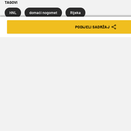
TAGOVI
HNL
domaći nogomet
Rijeka
PODIJELI SADRŽAJ
SLJEDEĆA VIJEST
PONOSNI PARTNER KLUBOVA