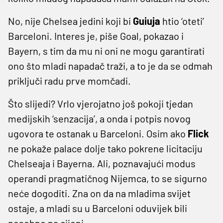
No, nije Chelsea jedini koji bi
Guiuja
htio ‘oteti’
Barceloni. Interes je, piše Goal, pokazao i
Bayern, s tim da mu ni oni ne mogu garantirati
ono što mladi napadač traži, a to je da se odmah
priključi radu prve momčadi.
Što slijedi? Vrlo vjerojatno još pokoji tjedan
medijskih ‘senzacija’, a onda i potpis novog
ugovora te ostanak u Barceloni. Osim ako
Flick
ne pokaže palace dolje tako pokrene licitaciju
Chelseaja i Bayerna. Ali, poznavajući modus
operandi pragmatičnog Nijemca, to se sigurno
neće dogoditi. Zna on da na mladima svijet
ostaje, a mladi su u Barceloni oduvijek bili
posebno na cijeni...