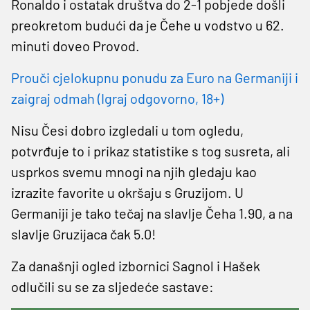
Ronaldo i ostatak društva do 2-1 pobjede došli
preokretom budući da je Čehe u vodstvo u 62.
minuti doveo Provod.
Prouči cjelokupnu ponudu za Euro na Germaniji i
zaigraj odmah (Igraj odgovorno, 18+)
Nisu Česi dobro izgledali u tom ogledu,
potvrđuje to i prikaz statistike s tog susreta, ali
usprkos svemu mnogi na njih gledaju kao
izrazite favorite u okršaju s Gruzijom. U
Germaniji je tako tečaj na slavlje Čeha 1.90, a na
slavlje Gruzijaca čak 5.0!
Za današnji ogled izbornici Sagnol i Hašek
odlučili su se za sljedeće sastave: