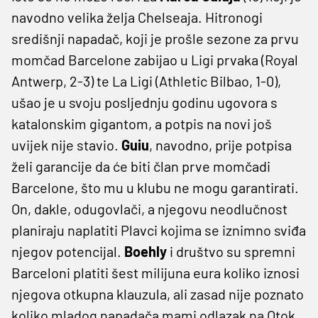
navodno velika želja Chelseaja. Hitronogi
središnji napadač, koji je prošle sezone za prvu
momčad Barcelone zabijao u Ligi prvaka (Royal
Antwerp, 2-3) te La Ligi (Athletic Bilbao, 1-0),
ušao je u svoju posljednju godinu ugovora s
katalonskim gigantom, a potpis na novi još
uvijek nije stavio.
Guiu
, navodno, prije potpisa
želi garancije da će biti član prve momčadi
Barcelone, što mu u klubu ne mogu garantirati.
On, dakle, odugovlači, a njegovu neodlučnost
planiraju naplatiti Plavci kojima se iznimno sviđa
njegov potencijal.
Boehly
i društvo su spremni
Barceloni platiti šest milijuna eura koliko iznosi
njegova otkupna klauzula, ali zasad nije poznato
koliko mladog napadača mami odlazak na Otok.