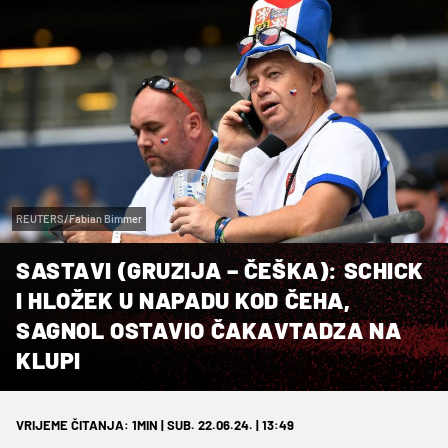
REUTERS/Fabian Bimmer
SASTAVI (GRUZIJA – ČEŠKA): SCHICK
I HLOŽEK U NAPADU KOD ČEHA,
SAGNOL OSTAVIO ČAKAVTADZA NA
KLUPI
VRIJEME ČITANJA: 1MIN | SUB. 22.06.24. | 13:49