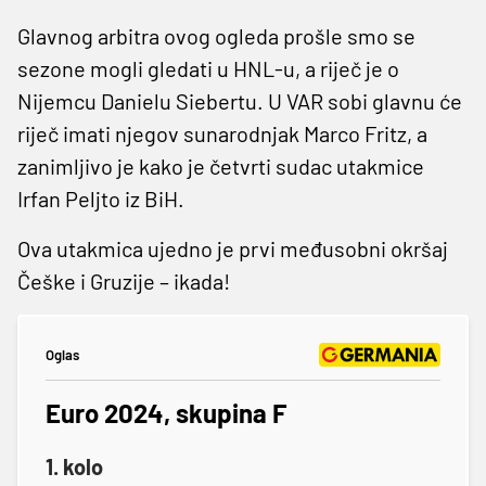
Glavnog arbitra ovog ogleda prošle smo se
sezone mogli gledati u HNL-u, a riječ je o
Nijemcu Danielu Siebertu. U VAR sobi glavnu će
riječ imati njegov sunarodnjak Marco Fritz, a
zanimljivo je kako je četvrti sudac utakmice
Irfan Peljto iz BiH.
Ova utakmica ujedno je prvi međusobni okršaj
Češke i Gruzije – ikada!
Oglas
Euro 2024, skupina F
1. kolo