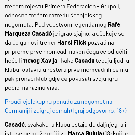
trećem mjestu Primera Federación - Grupo I,
odnosno trećem razredu španjolskog
nogometa. Pod vodstvom legendarnog
Rafe
Marqueza Casadó
je igrao sjajno, a očekuje se
da će ga novi trener
Hansi Flick
pozvati na
pripreme prve momčadi nakon čega će odlučiti
hoće li ‘
novog
Xavija
’, kako
Casadu
tepaju ljudi u
klubu, ostaviti u rosteru prve momčadi ili će mu
pak pronaći klub gdje će pokušati svoju igru
podići na razinu više.
Prouči cjelokupnu ponudu za nogomet na
Germaniji i zaigraj odmah (Igraj odgovorno, 18+)
Casadó
, svakako, u klubu ostaje do daljnjeg, ali
isto se ne može reći i za
Marca Guiuja
(18) koji je