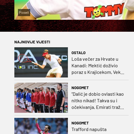
Pixsell
NAJNOVIJE VIJESTI
OSTALO
Loša večer za Hrvate u
Kanadi: Mektić doživio
poraz s Krajicekom, Vekić
poražena u paru sa
Sakkari
NOGOMET
“Dalić je dobio ovlasti kao
nitko nikad! Takva su i
očekivanja, Emirati traže
i veliki rezultat!“
NOGOMET
Trafford napušta