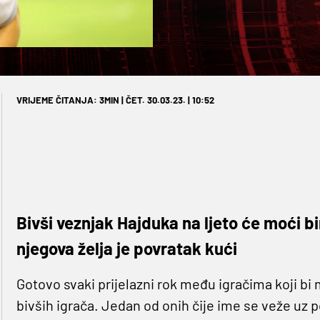
VRIJEME ČITANJA: 3MIN | ČET. 30.03.23. | 10:52
Bivši veznjak Hajduka na ljeto će moći bi
njegova želja je povratak kući
Gotovo svaki prijelazni rok među igračima koji bi 
bivših igrača. Jedan od onih čije ime se veže uz p