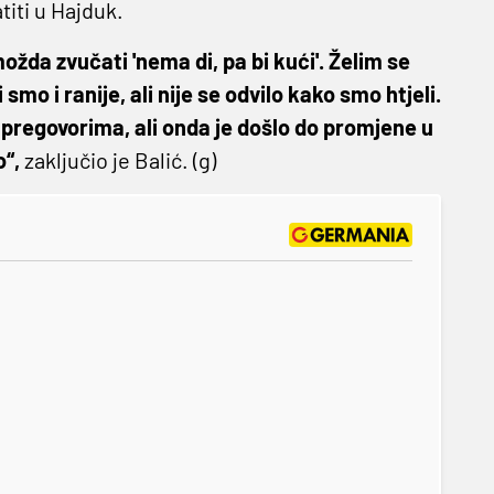
atiti u Hajduk.
ožda zvučati 'nema di, pa bi kući'. Želim se
 smo i ranije, ali nije se odvilo kako smo htjeli.
 pregovorima, ali onda je došlo do promjene u
o“,
zaključio je Balić. (g)