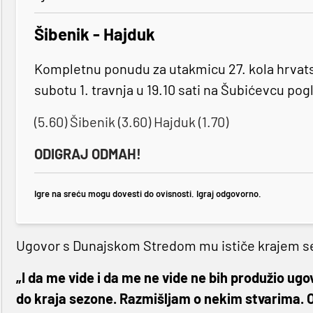
Šibenik - Hajduk
Kompletnu ponudu za utakmicu 27. kola hrvat
subotu 1. travnja u 19.10 sati na Šubićevcu pog
(5.60) Šibenik (3.60) Hajduk (1.70)
ODIGRAJ ODMAH!
Igre na sreću mogu dovesti do ovisnosti. Igraj odgovorno.
Ugovor s Dunajskom Stredom mu ističe krajem sez
„I da me vide i da me ne vide ne bih produžio u
do kraja sezone. Razmišljam o nekim stvarima. O