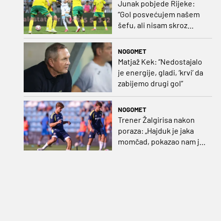
Junak pobjede Rijeke:
“Gol posvećujem našem
šefu, ali nisam skroz
zadovoljan, trebali smo
pobijediti s dva, tri gola
NOGOMET
razlike”
Matjaž Kek: “Nedostajalo
je energije, gladi, ‘krvi’ da
zabijemo drugi gol”
NOGOMET
Trener Žalgirisa nakon
poraza: „Hajduk je jaka
momčad, pokazao nam je
kako se igra nogomet”