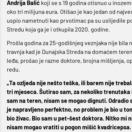
Andrija Balić
koji se s 19 godina otisnuo u inozem
oko tri milijuna eura. Otišao je kao jedan od najve
uspio nametnuti kao prvotimac pa su uslijedile p
Stredu koja ga je i otkupila 2020. godine.
Prošla godina za 25-godišnjeg veznjaka nije bila n
travnja kad je Dunajska Streda na domaćem terenu
leđa, prošao je razne doktore, brojna mišljenja, o
redu.
„Ta ozljeda nije nešto teška, ili barem nije treba
tri mjeseca. Šutirao sam, za nekoliko trenutaka i
sam na teren, nisam se mogao dignuti. Odradio s
je napravljeno perfektno, no problem je bio u tome
bio živac. Bio sam u pet-šest doktora. Nitko mi ni
nisam mogao vratiti u pogon mišić kvadricepsa. 