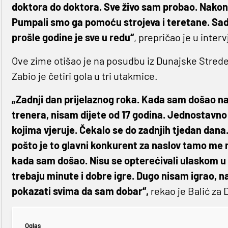
doktora do doktora. Sve živo sam probao. Nakon 
Pumpali smo ga pomoću strojeva i teretane. Sad 
prošle godine je sve u redu“
, prepričao je u inter
Ove zime otišao je na posudbu iz Dunajske Strede
Zabio je četiri gola u tri utakmice.
„Zadnji dan prijelaznog roka. Kada sam došao n
trenera, nisam dijete od 17 godina. Jednostavno im
kojima vjeruje. Čekalo se do zadnjih tjedan dana.
pošto je to glavni konkurent za naslov tamo me n
kada sam došao. Nisu se opterećivali ulaskom u 
trebaju minute i dobre igre. Dugo nisam igrao, n
pokazati svima da sam dobar“,
rekao je Balić za 
Oglas