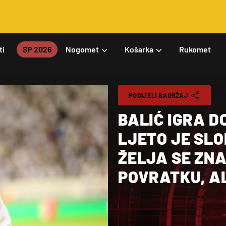
ti
SP 2026
Nogomet
Košarka
Rukomet
PODIJELI SADRŽAJ
BALIĆ IGRA D
LJETO JE SL
ŽELJA SE ZNA,
POVRATKU, AL