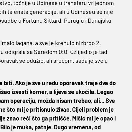
stvo, točnije u Udinese u transferu vrijednom
ćih talenata generacije, ali u Udineseu se nije
osudbe u Fortunu Sittard, Perugiu i Dunajsku
imalo lagana, a sve je krenulo nizbrdo 2.
 odigrala sa Seredom 0:0. Ozlijedio je tad
poravak se odužio, ali srećom, sada je sve u
la biti. Ako je sve u redu oporavak traje dva do
šao izvesti korner, a lijeva se ukočila. Legao
am operaciju, možda nisam trebao, ali... Sve
 što mi je pritisnulo živac. Cijeli problem je
je znao reći što ga pritišće. Mišić mi je opao i
Bilo je muka, patnje. Dugo vremena, od