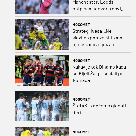
Manchester: Leeds
potpisao ugovor s novim
golmanom i oborio
nekoliko rekorda
NOGOMET
Strateg Ilvesa: „Ne
slavimo poraze niti smo
njime zadovoljni, ali
možemo biti ponosni jer
smo pokazali karakter”
NOGOMET
Kakav je tek Dinamo kada
su Bijeli Žalgirisu dali pet
'komada'
NOGOMET
Šteta što nećemo gledati
derbi...
NOGOMET