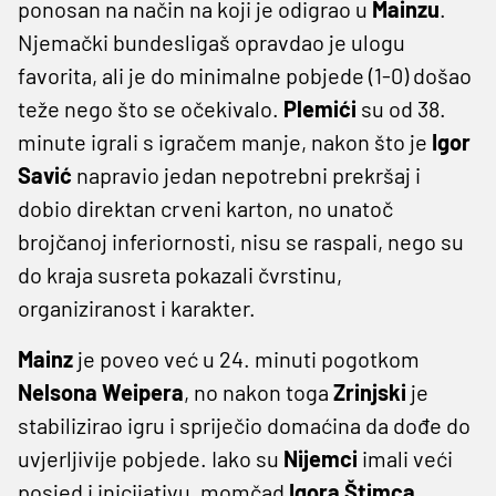
ponosan na način na koji je odigrao u
Mainzu
.
Njemački bundesligaš opravdao je ulogu
favorita, ali je do minimalne pobjede (1-0) došao
teže nego što se očekivalo.
Plemići
su od 38.
minute igrali s igračem manje, nakon što je
Igor
Savić
napravio jedan nepotrebni prekršaj i
dobio direktan crveni karton, no unatoč
brojčanoj inferiornosti, nisu se raspali, nego su
do kraja susreta pokazali čvrstinu,
organiziranost i karakter.
Mainz
je poveo već u 24. minuti pogotkom
Nelsona Weipera
, no nakon toga
Zrinjski
je
stabilizirao igru i spriječio domaćina da dođe do
uvjerljivije pobjede. Iako su
Nijemci
imali veći
posjed i inicijativu, momčad
Igora Štimca