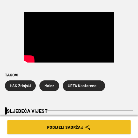
TAGOVI
HŠK Zrinjski
Mainz
UEFA Konferencijska liga
SLJEDEĆA VIJEST
PODIJELI SADRŽAJ