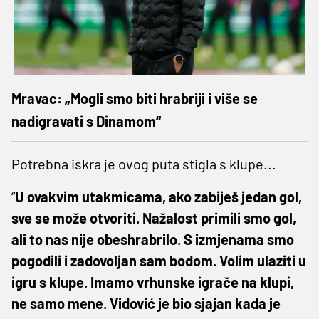
Mravac: „Mogli smo biti hrabriji i više se
nadigravati s Dinamom“
Potrebna iskra je ovog puta stigla s klupe...
“
U ovakvim utakmicama, ako zabiješ jedan gol,
sve se može otvoriti. Nažalost primili smo gol,
ali to nas nije obeshrabrilo. S izmjenama smo
pogodili i zadovoljan sam bodom. Volim ulaziti u
igru s klupe. Imamo vrhunske igrače na klupi,
ne samo mene. Vidović je bio sjajan kada je