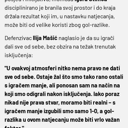
disciplinirano je branila svoj prostor i do kraja
držala rezultat koji im, u nastavku natjecanja,
može biti od velike koristi zbog gol-razlike.
Defenzivac
Ilija Mašić
naglasio je da su igrači
dali sve od sebe, bez obzira na težak trenutak
isključenja:
"U ovakvoj atmosferi nitko nema pravo ne dati
sve od sebe. Ostaje žal što smo tako rano ostali
s igračem manje, ali ponosan sam na način na
koji smo odigrali nakon isključenja. Iako poraz
nikad nije prava stvar, moramo biti realni – s
igračem manje izgubili smo samo 1-0, a gol-
razlika u ovom natjecanju može biti vrlo važan
faktor."