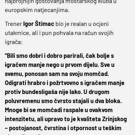
najbrojnijih gostovanja mostarskog kluba u
europskim natjecanjima.
Trener
Igor Štimac
bio je realan u ocjeni
utakmice, ali i pun pohvala na račun svojih
igrača:
"Bili smo dobri i dobro parirali, čak bolje s
igračem manje nego u prvom dijelu. Sve u
svemu, ponosan sam na svoju momčad.
Odigrati hrabro i požrtvovno s igračem manje
protiv bundesligaša nije lako. U drugom
poluvremenu smo čvrsto stajali u dva bloka.
Mnoge bi se momčadi raspale u ovakvom
intenzitetu, ali upravo to je kvaliteta Zrinjskog
– postojanost, čvrstina i otpornost u teškim