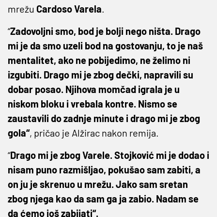
mrežu
Cardoso Varela
.
“
Zadovoljni smo, bod je bolji nego ništa. Drago
mi je da smo uzeli bod na gostovanju, to je naš
mentalitet, ako ne pobijedimo, ne želimo ni
izgubiti. Drago mi je zbog dečki, napravili su
dobar posao. Njihova momčad igrala je u
niskom bloku i vrebala kontre. Nismo se
zaustavili do zadnje minute i drago mi je zbog
gola“
, pričao je Alžirac nakon remija.
“
Drago mi je zbog Varele. Stojković mi je dodao i
nisam puno razmišljao, pokušao sam zabiti, a
on ju je skrenuo u mrežu. Jako sam sretan
zbog njega kao da sam ga ja zabio. Nadam se
da ćemo još zabijati“.