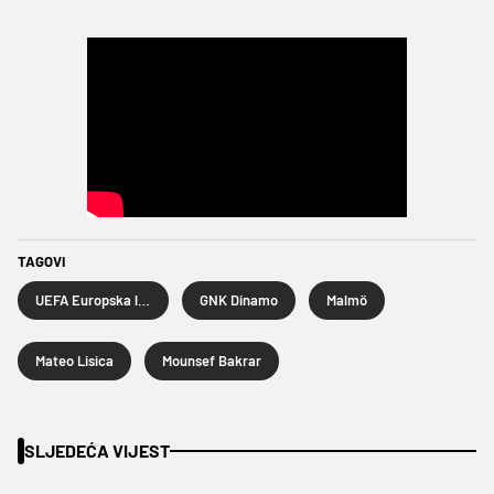
TAGOVI
UEFA Europska liga
GNK Dinamo
Malmö
Mateo Lisica
Mounsef Bakrar
SLJEDEĆA VIJEST