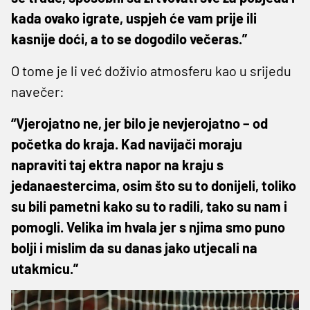
kada ovako igrate, uspjeh će vam prije ili
kasnije doći, a to se dogodilo večeras.”
O tome je li već doživio atmosferu kao u srijedu
navečer:
“Vjerojatno ne, jer bilo je nevjerojatno – od
početka do kraja. Kad navijači moraju
napraviti taj ektra napor na kraju s
jedanaestercima, osim što su to donijeli, toliko
su bili pametni kako su to radili, tako su nam i
pomogli. Velika im hvala jer s njima smo puno
bolji i mislim da su danas jako utjecali na
utakmicu.”