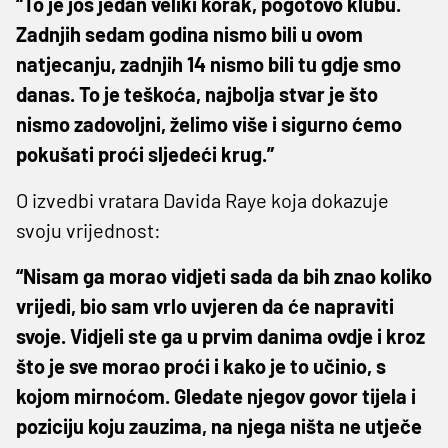
“To je još jedan veliki korak, pogotovo klubu.
Zadnjih sedam godina nismo bili u ovom
natjecanju, zadnjih 14 nismo bili tu gdje smo
danas. To je teškoća, najbolja stvar je što
nismo zadovoljni, želimo više i sigurno ćemo
pokušati proći sljedeći krug.”
O izvedbi vratara Davida Raye koja dokazuje
svoju vrijednost:
“Nisam ga morao vidjeti sada da bih znao koliko
vrijedi, bio sam vrlo uvjeren da će napraviti
svoje. Vidjeli ste ga u prvim danima ovdje i kroz
što je sve morao proći i kako je to učinio, s
kojom mirnoćom. Gledate njegov govor tijela i
poziciju koju zauzima, na njega ništa ne utječe