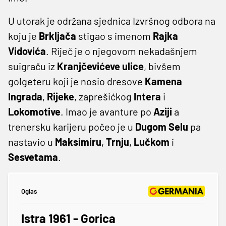
U utorak je održana sjednica Izvršnog odbora na
koju je
Brkljača
stigao s imenom
Rajka
Vidovića
. Riječ je o njegovom nekadašnjem
suigraču iz
Kranjčevićeve
ulice
, bivšem
golgeteru koji je nosio dresove
Kamena
Ingrada
,
Rijeke
, zaprešićkog
Intera
i
Lokomotive
. Imao je avanture po
Aziji
a
trenersku karijeru počeo je u
Dugom
Selu
pa
nastavio u
Maksimiru
,
Trnju
,
Lučkom
i
Sesvetama
.
Oglas
Istra 1961 - Gorica