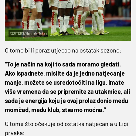
REUTERS/Hannah Mckay
O tome bi li poraz utjecao na ostatak sezone:
“To je način na koji to sada moramo gledati.
Ako ispadnete, mislite da je jedno natjecanje
manje, možete se usredotočiti na ligu, imate
više vremena da se pripremite za utakmice, ali
sada je energija koju je ovaj prolaz donio među
momčad, među klub, stvarno moćna.”
O tome što očekuje od ostatka natjecanja u Ligi
prvaka: