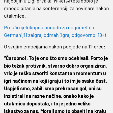
najboljih u Ligi prvaka, Mikel Arteta dobio je
mnogo pitanja na konferenciji za novinare nakon
utakmice.
Prouči cjelokupnu ponudu za nogomet na
Germaniji i zaigraj odmah (Igraj odgovorno, 18+)
O svojim emocijama nakon pobjede na 11-erce:
“Čarobno!, To je ono što smo očekivali. Porto je
bio težak protivnik, stvarno dobro organiziran,
vrlo je teško stvoriti konstantan momentum u
igri načinom na koji igraju i to im je svaka čast.
Uspjeli smo, zabili smo prekrasan gol, oni su
inzistirali na razne načine, onako kako je
utakmica dopuštala, i to je jedno veliko
iskustvo za nas. Morali smo to obaviti na kraju