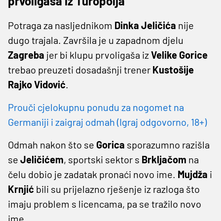
prvoligaša iz Turopolja
Potraga za nasljednikom
Dinka
Jeličića
nije
dugo trajala. Završila je u zapadnom djelu
Zagreba
jer bi klupu prvoligaša iz
Velike
Gorice
trebao preuzeti dosadašnji trener
Kustošije
Rajko
Vidović
.
Prouči cjelokupnu ponudu za nogomet na
Germaniji i zaigraj odmah (Igraj odgovorno, 18+)
Odmah nakon što se
Gorica
sporazumno razišla
se
Jeličićem
, sportski sektor s
Brkljačom
na
čelu dobio je zadatak pronaći novo ime.
Mujdža
i
Krnjić
bili su prijelazno rješenje iz razloga što
imaju problem s licencama, pa se tražilo novo
ime.