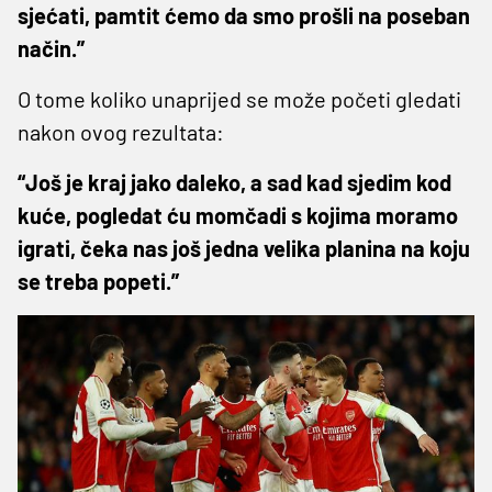
sjećati, pamtit ćemo da smo prošli na poseban
način.”
O tome koliko unaprijed se može početi gledati
nakon ovog rezultata:
“Još je kraj jako daleko, a sad kad sjedim kod
kuće, pogledat ću momčadi s kojima moramo
igrati, čeka nas još jedna velika planina na koju
se treba popeti.”