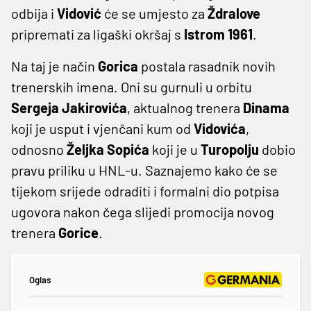
odbija i
Vidović
će se umjesto za
Ždralove
pripremati za ligaški okršaj s
Istrom 1961
.
Na taj je način
Gorica
postala rasadnik novih
trenerskih imena. Oni su gurnuli u orbitu
Sergeja
Jakirovića
, aktualnog trenera
Dinama
koji je usput i vjenčani kum od
Vidovića
,
odnosno
Željka
Sopića
koji je u
Turopolju
dobio
pravu priliku u HNL-u. Saznajemo kako će se
tijekom srijede odraditi i formalni dio potpisa
ugovora nakon čega slijedi promocija novog
trenera
Gorice
.
Oglas