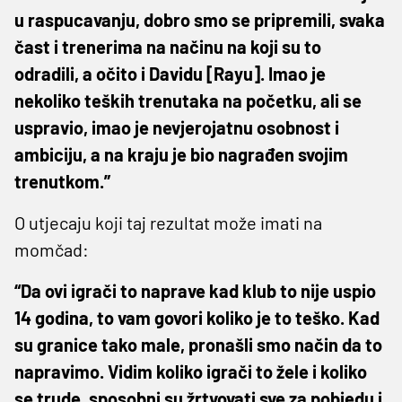
u raspucavanju, dobro smo se pripremili, svaka
čast i trenerima na načinu na koji su to
odradili, a očito i Davidu [Rayu]. Imao je
nekoliko teških trenutaka na početku, ali se
uspravio, imao je nevjerojatnu osobnost i
ambiciju, a na kraju je bio nagrađen svojim
trenutkom.”
O utjecaju koji taj rezultat može imati na
momčad:
“Da ovi igrači to naprave kad klub to nije uspio
14 godina, to vam govori koliko je to teško. Kad
su granice tako male, pronašli smo način da to
napravimo. Vidim koliko igrači to žele i koliko
se trude, sposobni su žrtvovati sve za pobjedu i