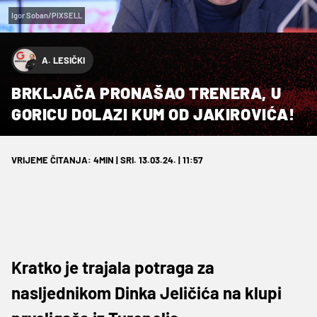
Igor Soban/PIXSELL
A. LESIČKI
BRKLJAČA PRONAŠAO TRENERA, U
GORICU DOLAZI KUM OD JAKIROVIĆA!
VRIJEME ČITANJA: 4MIN | SRI. 13.03.24. | 11:57
Kratko je trajala potraga za
nasljednikom Dinka Jeličića na klupi