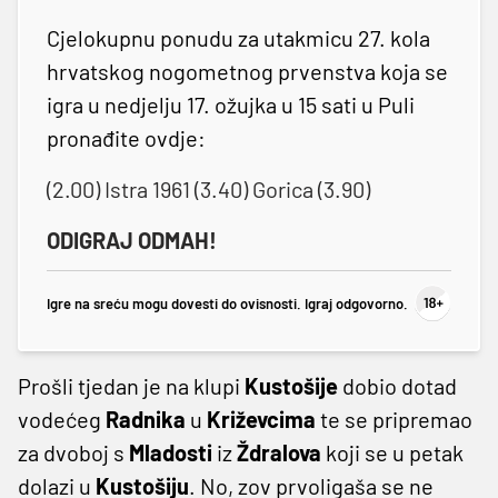
Cjelokupnu ponudu za utakmicu 27. kola
hrvatskog nogometnog prvenstva koja se
igra u nedjelju 17. ožujka u 15 sati u Puli
pronađite ovdje:
(2.00) Istra 1961 (3.40) Gorica (3.90)
ODIGRAJ ODMAH!
Igre na sreću mogu dovesti do ovisnosti. Igraj odgovorno.
Prošli tjedan je na klupi
Kustošije
dobio dotad
vodećeg
Radnika
u
Križevcima
te se pripremao
za dvoboj s
Mladosti
iz
Ždralova
koji se u petak
dolazi u
Kustošiju
. No, zov prvoligaša se ne