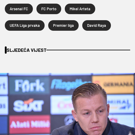
Arsenal FC
FC Porto
Mikel Arteta
UEFA Liga prvaka
Premier liga
David Raya
SLJEDEĆA VIJEST