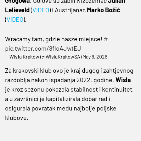
Głogówa
. Golove su zabili Nizozemac
Julian
Lelieveld
(
VIDEO
) i Austrijanac
Marko Božić
(
VIDEO
).
Wracamy tam, gdzie nasze miejsce! ⭐️
pic.twitter.com/8floAJwtEJ
— Wisła Kraków (@WislaKrakowSA)
May 8, 2026
Za krakovski klub ovo je kraj dugog i zahtjevnog
razdoblja nakon ispadanja 2022. godine.
Wisla
je kroz sezonu pokazala stabilnost i kontinuitet,
a u završnici je kapitalizirala dobar rad i
osigurala povratak među najbolje poljske
klubove.