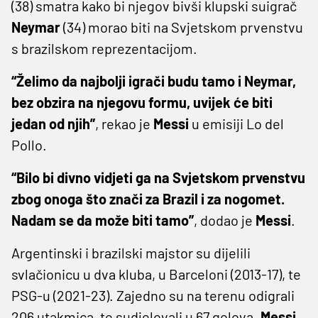
(38) smatra kako bi njegov bivši klupski suigrač
Neymar
(34) morao biti na Svjetskom prvenstvu
s brazilskom reprezentacijom.
“Želimo da najbolji igrači budu tamo i Neymar,
bez obzira na njegovu formu, uvijek će biti
jedan od njih”
, rekao je
Messi
u emisiji Lo del
Pollo.
“Bilo bi divno vidjeti ga na Svjetskom prvenstvu
zbog onoga što znači za Brazil i za nogomet.
Nadam se da može biti tamo”
, dodao je
Messi
.
Argentinski i brazilski majstor su dijelili
svlačionicu u dva kluba, u Barceloni (2013-17), te
PSG-u (2021-23). Zajedno su na terenu odigrali
206 utakmica, te sudjelovali u 67 golova.
Messi