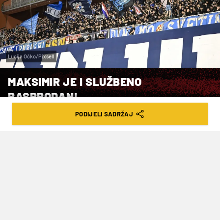
Lucija Očko/Pixsell
MAKSIMIR JE I SLUŽBENO
RASPRODAN!
PODIJELI SADRŽAJ
VRIJEME ČITANJA: 1MIN | SUB. 09.05.26. | 11:03
U subotu su planule i zadnje ulaznice za