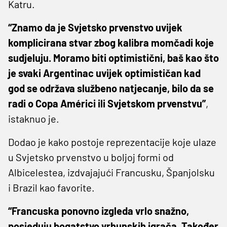
Katru.
“Znamo da je Svjetsko prvenstvo uvijek
komplicirana stvar zbog kalibra momčadi koje
sudjeluju. Moramo biti optimistični, baš kao što
je svaki Argentinac uvijek optimističan kad
god se održava službeno natjecanje, bilo da se
radi o Copa Américi ili Svjetskom prvenstvu”
,
istaknuo je.
Dodao je kako postoje reprezentacije koje ulaze
u Svjetsko prvenstvo u boljoj formi od
Albicelestea, izdvajajući Francusku, Španjolsku
i Brazil kao favorite.
“Francuska ponovno izgleda vrlo snažno,
posjeduju bogatstvo vrhunskih igrača. Također