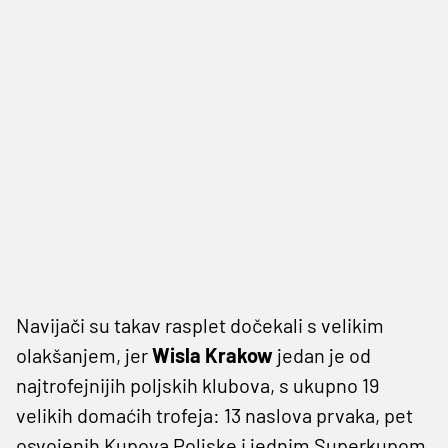
Navijači su takav rasplet dočekali s velikim
olakšanjem, jer
Wisla Krakow
jedan je od
najtrofejnijih poljskih klubova, s ukupno 19
velikih domaćih trofeja: 13 naslova prvaka, pet
osvojenih Kupova Poljske i jednim Superkupom.