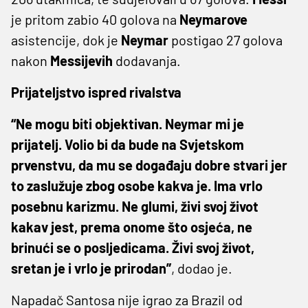
je pritom zabio 40 golova na
Neymarove
asistencije, dok je
Neymar
postigao 27 golova
nakon
Messijevih
dodavanja.
Prijateljstvo ispred rivalstva
“Ne mogu biti objektivan. Neymar mi je
prijatelj. Volio bi da bude na Svjetskom
prvenstvu, da mu se događaju dobre stvari jer
to zaslužuje zbog osobe kakva je. Ima vrlo
posebnu karizmu. Ne glumi, živi svoj život
kakav jest, prema onome što osjeća, ne
brinući se o posljedicama. Živi svoj život,
sretan je i vrlo je prirodan”
, dodao je.
Napadač Santosa nije igrao za Brazil od