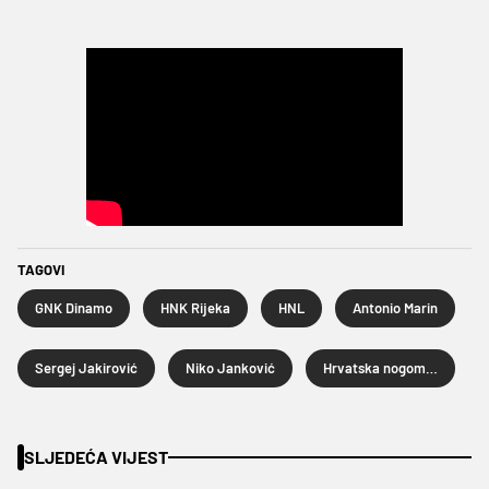
TAGOVI
GNK Dinamo
HNK Rijeka
HNL
Antonio Marin
Sergej Jakirović
Niko Janković
Hrvatska nogometna liga
SLJEDEĆA VIJEST