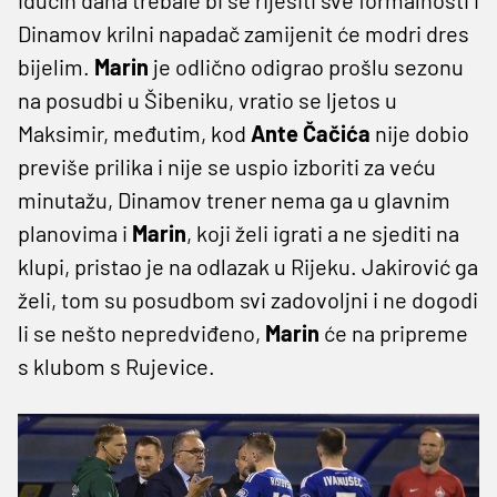
Dinamov krilni napadač zamijenit će modri dres
bijelim.
Marin
je odlično odigrao prošlu sezonu
na posudbi u Šibeniku, vratio se ljetos u
Maksimir, međutim, kod
Ante Čačića
nije dobio
previše prilika i nije se uspio izboriti za veću
minutažu, Dinamov trener nema ga u glavnim
planovima i
Marin
, koji želi igrati a ne sjediti na
klupi, pristao je na odlazak u Rijeku. Jakirović ga
želi, tom su posudbom svi zadovoljni i ne dogodi
li se nešto nepredviđeno,
Marin
će na pripreme
s klubom s Rujevice.