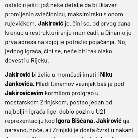
ostalo riješiti još neke detalje da bi Dilaver
promijenio svlačionicu, maksimirsku s onom
rujevičkom.
Jakirović
je, čini se, od prvog dana
krenuo u restrukturiranje momčadi, a Dinamo je
prva adresa na kojoj je potražio pojačanja. No,
jednog igrača, čini se, neće biti tak olako
dovesti u Rijeku.
Jakirović
bi želio u momčadi imati i
Niku
Jankovića.
Mladi Dinamov veznjak baš je pod
Jakirovićevim
kormilom proigrao u
mostarskom Zrinjskom, postao jedan od
najboljih igrača lige, dobio pozin u U21
reprezentaciju kod
Igora Bišćana. Jakirović
ga,
naravno, hoće, ali Zrinjski je dosta čvrst u nakani