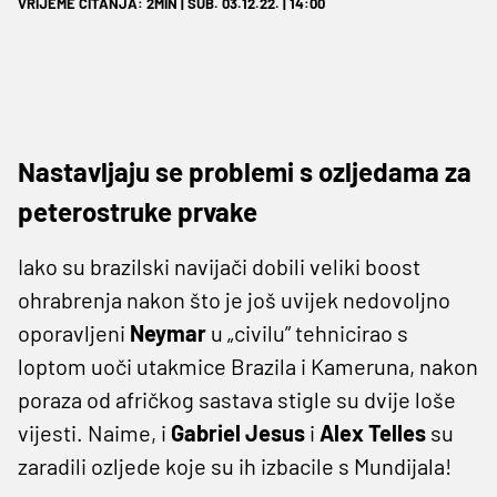
VRIJEME ČITANJA: 2MIN | SUB. 03.12.22. | 14:00
Nastavljaju se problemi s ozljedama za
peterostruke prvake
Iako su brazilski navijači dobili veliki boost
ohrabrenja nakon što je još uvijek nedovoljno
oporavljeni
Neymar
u „civilu” tehnicirao s
loptom uoči utakmice Brazila i Kameruna, nakon
poraza od afričkog sastava stigle su dvije loše
vijesti. Naime, i
Gabriel Jesus
i
Alex Telles
su
zaradili ozljede koje su ih izbacile s Mundijala!