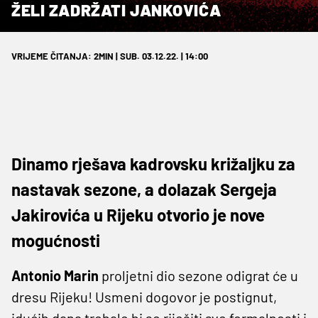
ŽELI ZADRŽATI JANKOVIĆA
VRIJEME ČITANJA: 2MIN | SUB. 03.12.22. | 14:00
Dinamo rješava kadrovsku križaljku za
nastavak sezone, a dolazak Sergeja
Jakirovića u Rijeku otvorio je nove
mogućnosti
Antonio Marin
proljetni dio sezone odigrat će u
dresu Rijeku! Usmeni dogovor je postignut,
idućih dana trebale bi se riješiti sve formalnosti i