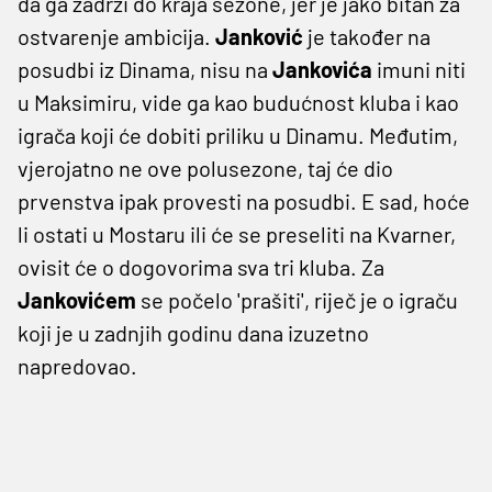
da ga zadrži do kraja sezone, jer je jako bitan za
ostvarenje ambicija.
Janković
je također na
posudbi iz Dinama, nisu na
Jankovića
imuni niti
u Maksimiru, vide ga kao budućnost kluba i kao
igrača koji će dobiti priliku u Dinamu. Međutim,
vjerojatno ne ove polusezone, taj će dio
prvenstva ipak provesti na posudbi. E sad, hoće
li ostati u Mostaru ili će se preseliti na Kvarner,
ovisit će o dogovorima sva tri kluba. Za
Jankovićem
se počelo 'prašiti', riječ je o igraču
koji je u zadnjih godinu dana izuzetno
napredovao.