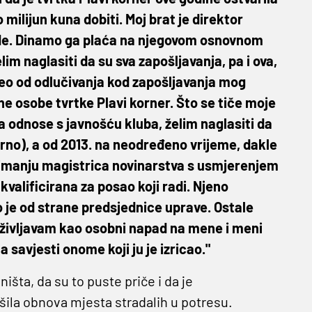
milijun kuna dobiti. Moj brat je direktor
ade. Dinamo ga plaća na njegovom osnovnom
m naglasiti da su sva zapošljavanja, pa i ova,
eo od odlučivanja kod zapošljavanja mog
e osobe tvrtke Plavi korner. Što se tiče moje
 za odnose s javnošću kluba, želim naglasiti da
rno), a od 2013. na neodređeno vrijeme, dakle
zanimanju magistrica novinarstva s usmjerenjem
kvalificirana za posao koji radi. Njeno
 je od strane predsjednice uprave. Ostale
oživljavam kao osobni napad na mene i meni
 savjesti onome koji ju je izricao."
išta, da su to puste priče i da je
šila obnova mjesta stradalih u potresu.