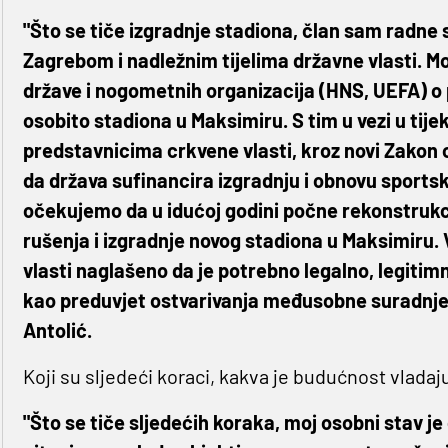
"Što se tiče izgradnje stadiona, član sam radne
Zagrebom i nadležnim tijelima državne vlasti. M
države i nogometnih organizacija (HNS, UEFA) o 
osobito stadiona u Maksimiru. S tim u vezi u tije
predstavnicima crkvene vlasti, kroz novi Zakon 
da država sufinancira izgradnju i obnovu sports
očekujemo da u idućoj godini počne rekonstrukci
rušenja i izgradnje novog stadiona u Maksimiru.
vlasti naglašeno da je potrebno legalno, legiti
kao preduvjet ostvarivanja međusobne suradnje n
Antolić.
Koji su sljedeći koraci, kakva je budućnost vlada
"Što se tiče sljedećih koraka, moj osobni stav je