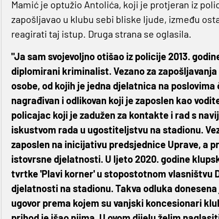
Mamić je optužio Antolića, koji je protjeran iz polic
zapošljavao u klubu sebi bliske ljude, između ostal
reagirati taj istup. Druga strana se oglasila.
"Ja sam svojevoljno otišao iz policije 2013. godin
diplomirani kriminalist. Vezano za zapošljavanja 
osobe, od kojih je jedna djelatnica na poslovima 
nagrađivan i odlikovan koji je zaposlen kao vodit
policajac koji je zadužen za kontakte i rad s nav
iskustvom rada u ugostiteljstvu na stadionu. Ve
zaposlen na inicijativu predsjednice Uprave, a 
istovrsne djelatnosti. U ljeto 2020. godine klups
tvrtke 'Plavi korner' u stopostotnom vlasništvu 
djelatnosti na stadionu. Takva odluka donesena j
ugovor prema kojem su vanjski koncesionari klub
prihod je išao njima. U ovom dijelu želim naglasit