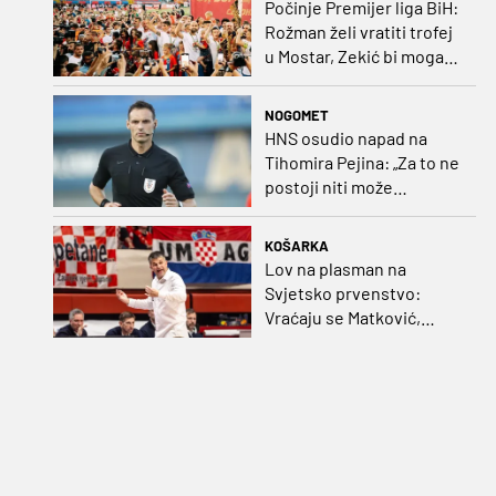
Počinje Premijer liga BiH:
Rožman želi vratiti trofej
u Mostar, Zekić bi mogao
biti iznenađenje
NOGOMET
HNS osudio napad na
Tihomira Pejina: „Za to ne
postoji niti može
postojati opravdanje”
KOŠARKA
Lov na plasman na
Svjetsko prvenstvo:
Vraćaju se Matković,
Nakić i Drežnjak