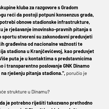
 skupine kluba za razgovore s Gradom
ogu reći da postoji potpuni konsenzus grada,
potrebi obnove stadionske infrastrukture,
ku je rješavanje imovinsko-pravnih pitanja s
o sportu stvoreni su zakonodavni preduvjeti
kih građevina od nacionalne važnosti te
ja stadiona u Kranjčevićevoj, kao preduvjet
 Više puta je u kontaktima s predstavnicima
mno i transparentno poslovanje GNK Dinamo
a rješenju pitanja stadiona.",
poručio je
juće strukture u Dinamu?
 da je potrebno riješiti takozvano prethodno