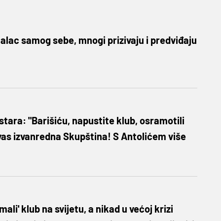
alac samog sebe, mnogi prizivaju i predviđaju
tara: "Barišiću, napustite klub, osramotili
vas izvanredna Skupština! S Antolićem više
mali' klub na svijetu, a nikad u većoj krizi