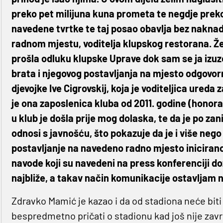
preko pet milijuna kuna prometa te negdje preko 
navedene tvrtke te taj posao obavlja bez nakn
radnom mjestu, voditelja klupskog restorana. Želi
prošla odluku klupske Uprave dok sam se ja izuz
brata i njegovog postavljanja na mjesto odgovorn
djevojke Ive Cigrovskij, koja je voditeljica ureda
je ona zaposlenica kluba od 2011. godine (honora
u klub je došla prije mog dolaska, te da je po 
odnosi s javnošću, što pokazuje da je i više nego 
postavljanje na navedeno radno mjesto inicirano
navode koji su navedeni na press konferenciji d
najbliže, a takav način komunikacije ostavljam na
Zdravko Mamić je kazao i da od stadiona neće biti n
bespredmetno pričati o stadionu kad još nije zavr