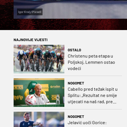
Igor Kralj/Pixsell
NAJNOVIJE VIJESTI
OSTALO
Christenu peta etapa u
Poljskoj, Lemmen ostao
vodeći
NOGOMET
Cabello pred težak ispit u
Splitu: „Rezultat ne smije
utjecati na naš rad, pred
nama je dugo prvenstvo“
NOGOMET
Jelavić uoči Gorice: