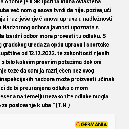
 o tome je li Skupština kluba ovlaštena
kluba većinom glasova tvrdi da nije, pozivajući
je i razrješenje članova uprave u nadležnosti
m Nadzornog odbora javnost upoznata s
a Izvršni odbor mora provesti tu odluku. S
g gradskog ureda za opću upravu i sportske
upštine od 12.12.2022. te zakonitosti njenih
 s bilo kakvim pravnim potezima dok oni
nje teze da sam ja razriješen bez ovog
 inspekcijskih nadzora može proizvesti učinak
ači da bi preuranjena odluka o mom
donesena na temelju nezakonite odluke mogla
za poslovanje kluba." (T.N.)