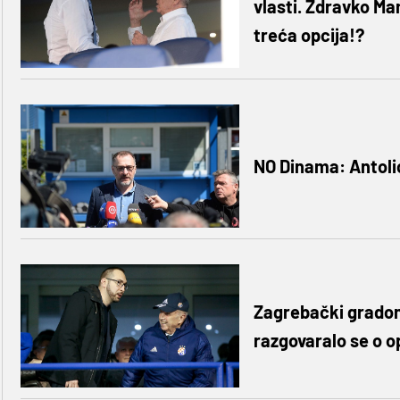
vlasti. Zdravko Mam
treća opcija!?
NO Dinama: Antolić
Zagrebački gradon
razgovaralo se o 