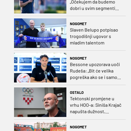
„Očekujem da budemo
dobri u svim segmentima
igre i pobjedu“
NOGOMET
Slaven Belupo potpisao
trogodišnji ugovor s
mladim talentom
NOGOMET
Bessone upozorava uoči
Rudeša: „Bit će velika
pogreška ako se i samo
malo opustimo“
OSTALO
Tektonski promjene u
vrhu HOO-a: Siniša Krajač
napušta dužnost,
razriješeno i svih osam
direktora
NOGOMET