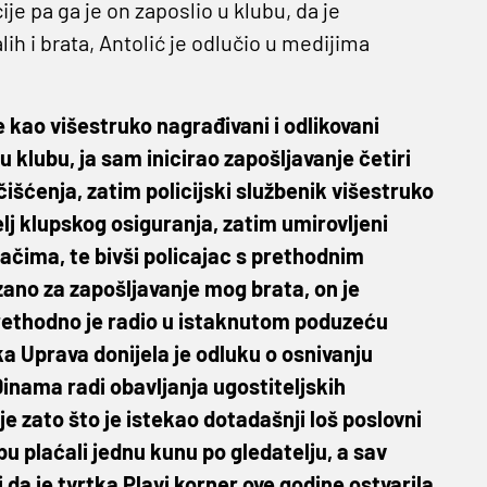
ije pa ga je on zaposlio u klubu, da je
ih i brata, Antolić je odlučio u medijima
e kao višestruko nagrađivani i odlikovani
u klubu, ja sam inicirao zapošljavanje četiri
čišćenja, zatim policijski službenik višestruko
elj klupskog osiguranja, zatim umirovljeni
ijačima, te bivši policajac s prethodnim
zano za zapošljavanje mog brata, on je
prethodno je radio u istaknutom poduzeću
ka Uprava donijela je odluku o osnivanju
Dinama radi obavljanja ugostiteljskih
e zato što je istekao dotadašnji loš poslovni
u plaćali jednu kunu po gledatelju, a sav
i da je tvrtka Plavi korner ove godine ostvarila