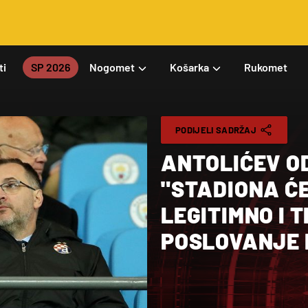
ti
SP 2026
Nogomet
Košarka
Rukomet
PODIJELI SADRŽAJ
ANTOLIĆEV O
"STADIONA ĆE
LEGITIMNO I
POSLOVANJE 