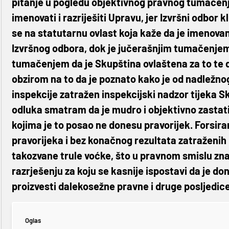
pitanje u pogledu objektivnog pravnog tumačenja
imenovati i razriješiti Upravu, jer Izvršni odbor 
se na statutarnu ovlast koja kaže da je imenovan
Izvršnog odbora, dok je jučerašnjim tumačenje
tumačenjem da je Skupština ovlaštena za to te d
obzirom na to da je poznato kako je od nadležno
inspekcije zatražen inspekcijski nadzor tijeka Sk
odluka smatram da je mudro i objektivno zastati
kojima je to posao ne donesu pravorijek. Forsira
pravorijeka i bez konačnog rezultata zatraženih
takozvane trule voćke, što u pravnom smislu zn
razrješenju za koju se kasnije ispostavi da je 
proizvesti dalekosežne pravne i druge posljedice 
Oglas