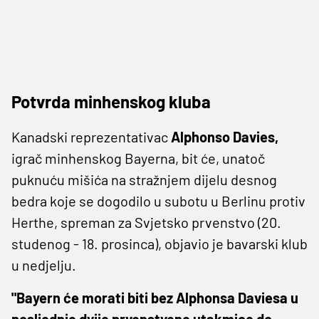
Potvrda minhenskog kluba
Kanadski reprezentativac
Alphonso Davies,
igrač minhenskog Bayerna, bit će, unatoč
puknuću mišića na stražnjem dijelu desnog
bedra koje se dogodilo u subotu u Berlinu protiv
Herthe, spreman za Svjetsko prvenstvo (20.
studenog - 18. prosinca), objavio je bavarski klub
u nedjelju.
"Bayern će morati biti bez Alphonsa Daviesa u
posljednje dvije prvenstvene utakmice do