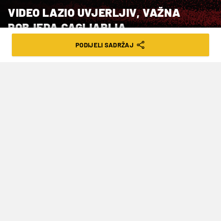
VIDEO LAZIO UVJERLJIV, VAŽNA
POBJEDA CAGLIARIJA
PODIJELI SADRŽAJ
VRIJEME ČITANJA: 2MIN | NED. 09.02.25. | 18:01
Toma Bašić nije nastupio za domaćine
U susretu 24. kola talijanskog nogometnog
prvenstva Lazio je sa 5-1 porazio Monzu, dok je
Cagliari sa 2-1 protiv Parme dohvatio važna tri
boda u borbi za prvoligaški spas.