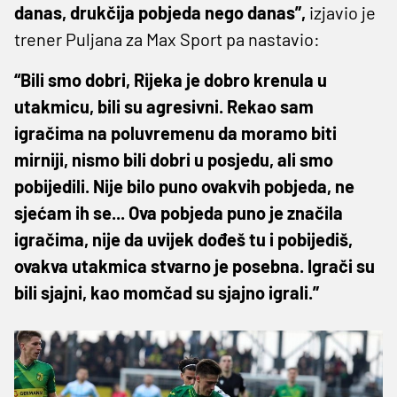
danas, drukčija pobjeda nego danas”,
izjavio je
trener Puljana za Max Sport pa nastavio:
“Bili smo dobri, Rijeka je dobro krenula u
utakmicu, bili su agresivni. Rekao sam
igračima na poluvremenu da moramo biti
mirniji, nismo bili dobri u posjedu, ali smo
pobijedili. Nije bilo puno ovakvih pobjeda, ne
sjećam ih se... Ova pobjeda puno je značila
igračima, nije da uvijek dođeš tu i pobijediš,
ovakva utakmica stvarno je posebna. Igrači su
bili sjajni, kao momčad su sjajno igrali.”