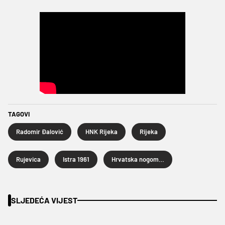
TAGOVI
Radomir Đalović
HNK Rijeka
Rijeka
Rujevica
Istra 1961
Hrvatska nogometna liga
SLJEDEĆA VIJEST