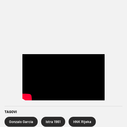
TAGOVI
Gonzalo Garcia
Istra 1961
HNK Rijeka