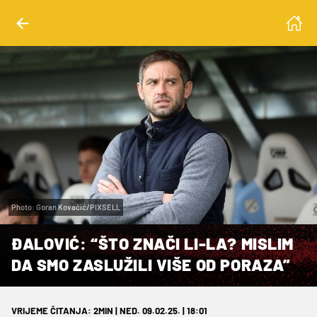
Photo: Goran Kovačić/PIXSELL
ĐALOVIĆ: “ŠTO ZNAČI LI-LA? MISLIM
DA SMO ZASLUŽILI VIŠE OD PORAZA”
VRIJEME ČITANJA: 2MIN | NED. 09.02.25. | 18:01