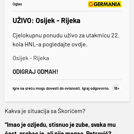
Oglas
UŽIVO: Osijek - Rijeka
Cjelokupnu ponudu uživo za utakmicu 22.
kola HNL-a pogledajte ovdje.
Osijek - Rijeka
ODIGRAJ ODMAH!
Igre na sreću mogu dovesti do ovisnosti. Igraj odgovorno.
Kakva je situacija sa Škorićem?
“Imao je ozljedu, stisnuo je zube, svaka mu
čast, probao je, ali nije mogao. Petrovič?