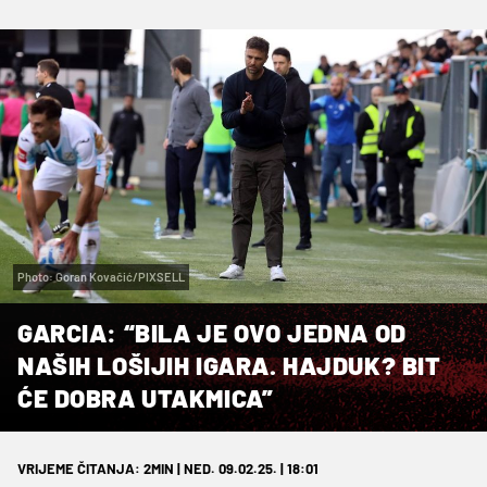
Photo: Goran Kovačić/PIXSELL
GARCIA: “BILA JE OVO JEDNA OD
NAŠIH LOŠIJIH IGARA. HAJDUK? BIT
ĆE DOBRA UTAKMICA”
VRIJEME ČITANJA: 2MIN | NED. 09.02.25. | 18:01