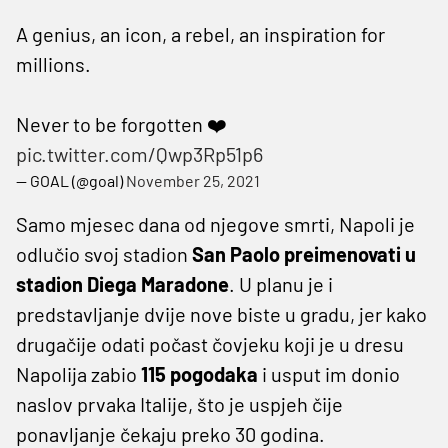
A genius, an icon, a rebel, an inspiration for
millions.
Never to be forgotten ❤️
pic.twitter.com/Qwp3Rp51p6
— GOAL (@goal)
November 25, 2021
Samo mjesec dana od njegove smrti, Napoli je
odlučio svoj stadion
San Paolo preimenovati u
stadion Diega Maradone
. U planu je i
predstavljanje dvije nove biste u gradu, jer kako
drugačije odati počast čovjeku koji je u dresu
Napolija zabio
115 pogodaka
i usput im donio
naslov prvaka Italije, što je uspjeh čije
ponavljanje čekaju preko 30 godina.