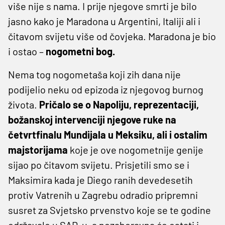
više nije s nama. I prije njegove smrti je bilo
jasno kako je Maradona u Argentini, Italiji ali i
čitavom svijetu više od čovjeka. Maradona je bio
i ostao –
nogometni bog.
Nema tog nogometaša koji zih dana nije
podijelio neku od epizoda iz njegovog burnog
života.
Pričalo se o Napoliju, reprezentaciji,
božanskoj intervenciji njegove ruke na
četvrtfinalu Mundijala u Meksiku, ali i ostalim
majstorijama
koje je ove nogometnije genije
sijao po čitavom svijetu. Prisjetili smo se i
Maksimira kada je Diego ranih devedesetih
protiv Vatrenih u Zagrebu odradio pripremni
susret za Svjetsko prvenstvo koje se te godine
održavalo u SAD-u, a nezaboravna će ostati i