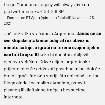
Diego Maradona's legacy will always live on.
pic.twitter.com/wSOuCGdL8P
— Football on BT Sport (@btsportfootball)
November 25,
2021
Još se kratko vraćamo u Argentinu
. Danas će se
sve klupske utakmice odigrati uz obveznu
minutu šutnje, a igrači na terenu svojim tijelim
iscrtati brojku 10
kako bi dodatno obilježili
njegovu veličinu. Crkve diljem argentinske
prijestolnice će održavati posebne mise, dok će
brojni igrači, što ono stariji, što oni mlađi koji su
Diega gledali na malim ekranima, ostaviti
pisanog ili digitalnog trafga u bespućima
interneta.