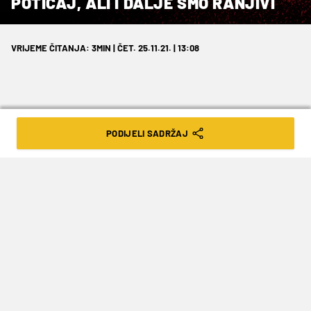
POTICAJ, ALI I DALJE SMO RANJIVI
VRIJEME ČITANJA: 3MIN | ČET. 25.11.21. | 13:08
PODIJELI SADRŽAJ
Hajduk sutra navečer na Poljudu
dočekuje Puljane
Hajduk u petak u 20 sati dočekuje Istru 1961,
nakon pobjede u derbiju u Rijeci očekivanja od
utakmice su velika, sve osim novog slavlja
Splićana bilo bi veliko iznenađenje. Trener
Valdas Dambrauskas
danas je najavio dvoboj