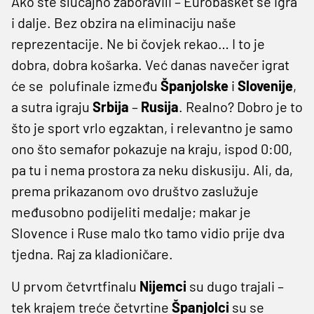
Ako ste slučajno zaboravili – Eurobasket se igra
i dalje. Bez obzira na eliminaciju naše
reprezentacije. Ne bi čovjek rekao… I to je
dobra, dobra košarka. Već danas navečer igrat
će se polufinale između
Španjolske
i
Slovenije
,
a sutra igraju
Srbija
–
Rusija
. Realno? Dobro je to
što je sport vrlo egzaktan, i relevantno je samo
ono što semafor pokazuje na kraju, ispod 0:00,
pa tu i nema prostora za neku diskusiju. Ali, da,
prema prikazanom ovo društvo zaslužuje
međusobno podijeliti medalje; makar je
Slovence i Ruse malo tko tamo vidio prije dva
tjedna. Raj za kladioničare.
U prvom četvrtfinalu
Nijemci
su dugo trajali –
tek krajem treće četvrtine
Španjolci
su se