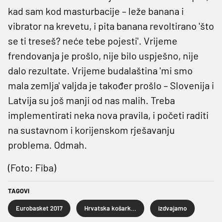
kad sam kod masturbacije – leže banana i
vibrator na krevetu, i pita banana revoltirano 'što
se ti treseš? neće tebe pojesti'. Vrijeme
frendovanja je prošlo, nije bilo uspješno, nije
dalo rezultate. Vrijeme budalaština 'mi smo
mala zemlja' valjda je također prošlo – Slovenija i
Latvija su još manji od nas malih. Treba
implementirati neka nova pravila, i početi raditi
na sustavnom i korijenskom rješavanju
problema. Odmah.
(Foto: Fiba)
TAGOVI
Eurobasket 2017
Hrvatska košarkaška reprezentacija
izdvajamo