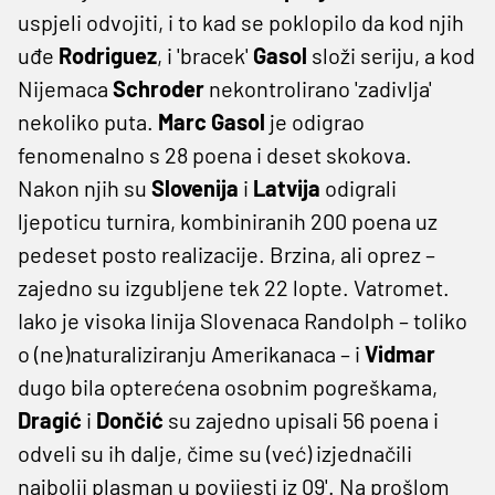
uspjeli odvojiti, i to kad se poklopilo da kod njih
uđe
Rodriguez
, i 'bracek'
Gasol
složi seriju, a kod
Nijemaca
Schroder
nekontrolirano 'zadivlja'
nekoliko puta.
Marc
Gasol
je odigrao
fenomenalno s 28 poena i deset skokova.
Nakon njih su
Slovenija
i
Latvija
odigrali
ljepoticu turnira, kombiniranih 200 poena uz
pedeset posto realizacije. Brzina, ali oprez –
zajedno su izgubljene tek 22 lopte. Vatromet.
Iako je visoka linija Slovenaca Randolph – toliko
o (ne)naturaliziranju Amerikanaca – i
Vidmar
dugo bila opterećena osobnim pogreškama,
Dragić
i
Dončić
su zajedno upisali 56 poena i
odveli su ih dalje, čime su (već) izjednačili
najbolji plasman u povijesti iz 09'. Na prošlom