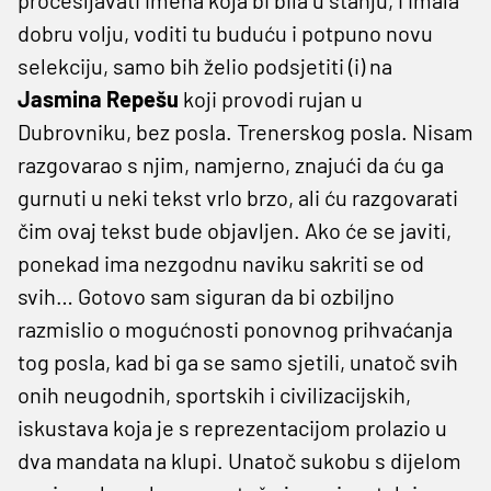
dobru volju, voditi tu buduću i potpuno novu
selekciju, samo bih želio podsjetiti (i) na
Jasmina
Repešu
koji provodi rujan u
Dubrovniku, bez posla. Trenerskog posla. Nisam
razgovarao s njim, namjerno, znajući da ću ga
gurnuti u neki tekst vrlo brzo, ali ću razgovarati
čim ovaj tekst bude objavljen. Ako će se javiti,
ponekad ima nezgodnu naviku sakriti se od
svih… Gotovo sam siguran da bi ozbiljno
razmislio o mogućnosti ponovnog prihvaćanja
tog posla, kad bi ga se samo sjetili, unatoč svih
onih neugodnih, sportskih i civilizacijskih,
iskustava koja je s reprezentacijom prolazio u
dva mandata na klupi. Unatoč sukobu s dijelom