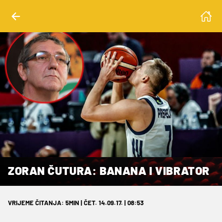
ZORAN ČUTURA: BANANA I VIBRATOR
VRIJEME ČITANJA: 5MIN | ČET. 14.09.17. | 08:53