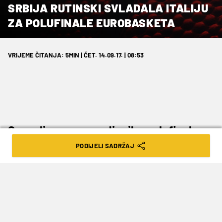
SRBIJA RUTINSKI SVLADALA ITALIJU
ZA POLUFINALE EUROBASKETA
VRIJEME ČITANJA: 5MIN | ČET. 14.09.17. | 08:53
Saznali smo sve sudionike polufinala
Eurobasketa…
PODIJELI SADRŽAJ
U posljednjoj četvrtfinalnoj utakmici
Eurobasketa reprezentacija Srbije pobijedila je
Italiju 83:67.