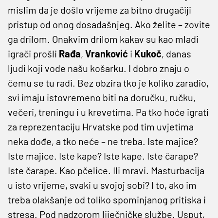
mislim da je došlo vrijeme za bitno drugačiji
pristup od onog dosadašnjeg. Ako želite – zovite
ga drilom. Onakvim drilom kakav su kao mladi
igrači prošli
Rađa
,
Vranković
i
Kukoč
, danas
ljudi koji vode našu košarku. I dobro znaju o
čemu se tu radi. Bez obzira tko je koliko zaradio,
svi imaju istovremeno biti na doručku, ručku,
večeri, treningu i u krevetima. Pa tko hoće igrati
za reprezentaciju Hrvatske pod tim uvjetima
neka dođe, a tko neće – ne treba. Iste majice?
Iste majice. Iste kape? Iste kape. Iste čarape?
Iste čarape. Kao pčelice. Ili mravi. Masturbacija
u isto vrijeme, svaki u svojoj sobi? I to, ako im
treba olakšanje od toliko spominjanog pritiska i
stresa. Pod nadzorom liječničke službe. Usput,