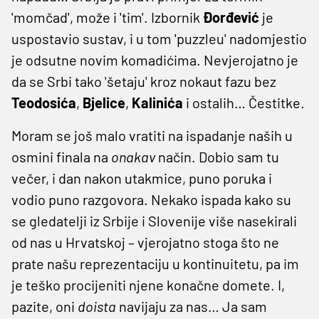
'momčad', može i 'tim'. Izbornik
Đorđević
je
uspostavio sustav, i u tom 'puzzleu' nadomjestio
je odsutne novim komadićima. Nevjerojatno je
da se Srbi tako 'šetaju' kroz nokaut fazu bez
Teodosića
,
Bjelice
,
Kalinića
i ostalih… Čestitke.
Moram se još malo vratiti na ispadanje naših u
osmini finala na
onakav
način. Dobio sam tu
večer, i dan nakon utakmice, puno poruka i
vodio puno razgovora. Nekako ispada kako su
se gledatelji iz Srbije i Slovenije više nasekirali
od nas u Hrvatskoj – vjerojatno stoga što ne
prate našu reprezentaciju u kontinuitetu, pa im
je teško procijeniti njene konačne domete. I,
pazite, oni
doista
navijaju za nas… Ja sam