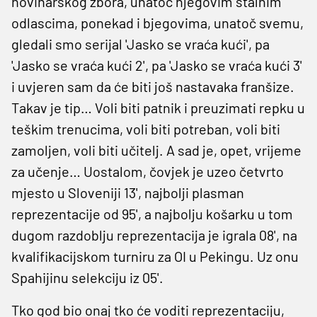
novinarskog zbora, unatoč njegovim stalnim
odlascima, ponekad i bjegovima, unatoč svemu,
gledali smo serijal 'Jasko se vraća kući', pa
'Jasko se vraća kući 2', pa 'Jasko se vraća kući 3'
i uvjeren sam da će biti još nastavaka franšize.
Takav je tip… Voli biti patnik i preuzimati repku u
teškim trenucima, voli biti potreban, voli biti
zamoljen, voli biti učitelj. A sad je, opet, vrijeme
za učenje… Uostalom, čovjek je uzeo četvrto
mjesto u Sloveniji 13', najbolji plasman
reprezentacije od 95', a najbolju košarku u tom
dugom razdoblju reprezentacija je igrala 08', na
kvalifikacijskom turniru za OI u Pekingu. Uz onu
Spahijinu selekciju iz 05'.
Tko god bio onaj tko će voditi reprezentaciju,