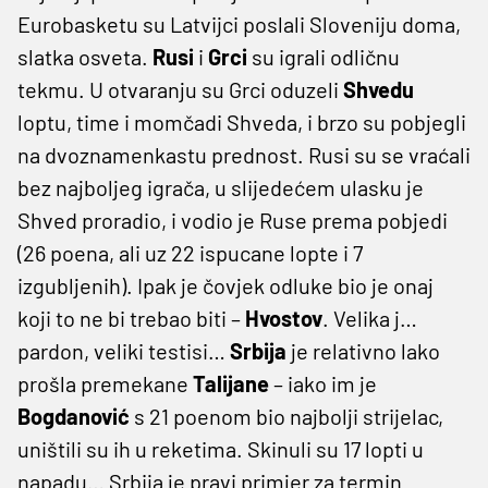
Eurobasketu su Latvijci poslali Sloveniju doma,
slatka osveta.
Rusi
i
Grci
su igrali odličnu
tekmu. U otvaranju su Grci oduzeli
Shvedu
loptu, time i momčadi Shveda, i brzo su pobjegli
na dvoznamenkastu prednost. Rusi su se vraćali
bez najboljeg igrača, u slijedećem ulasku je
Shved proradio, i vodio je Ruse prema pobjedi
(26 poena, ali uz 22 ispucane lopte i 7
izgubljenih). Ipak je čovjek odluke bio je onaj
koji to ne bi trebao biti –
Hvostov
. Velika j…
pardon, veliki testisi…
Srbija
je relativno lako
prošla premekane
Talijane
– iako im je
Bogdanović
s 21 poenom bio najbolji strijelac,
uništili su ih u reketima. Skinuli su 17 lopti u
napadu… Srbija je pravi primjer za termin