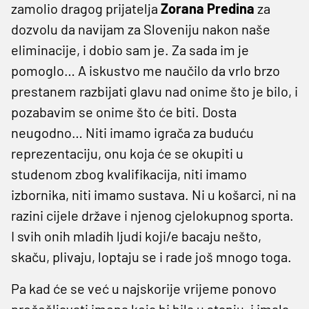
zamolio dragog prijatelja
Zorana
Predina
za
dozvolu da navijam za Sloveniju nakon naše
eliminacije, i dobio sam je. Za sada im je
pomoglo… A iskustvo me naučilo da vrlo brzo
prestanem razbijati glavu nad onime što je bilo, i
pozabavim se onime što će biti. Dosta
neugodno… Niti imamo igrača za buduću
reprezentaciju, onu koja će se okupiti u
studenom zbog kvalifikacija, niti imamo
izbornika, niti imamo sustava. Ni u košarci, ni na
razini cijele države i njenog cjelokupnog sporta.
I svih onih mladih ljudi koji/e bacaju nešto,
skaču, plivaju, loptaju se i rade još mnogo toga.
Pa kad će se već u najskorije vrijeme ponovo
pročešljavati imena koja bi bila u stanju, i imala