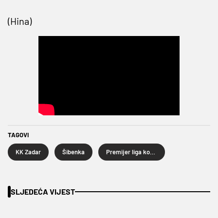
(Hina)
TAGOVI
KK Zadar
Šibenka
Premijer liga košarkaša
SLJEDEĆA VIJEST