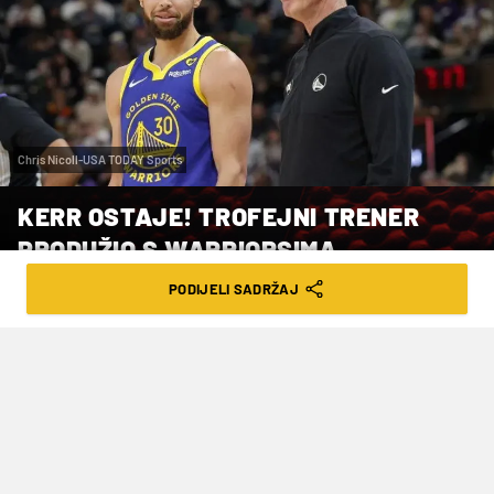
Chris Nicoll-USA TODAY Sports
KERR OSTAJE! TROFEJNI TRENER
PRODUŽIO S WARRIORSIMA
PODIJELI SADRŽAJ
VRIJEME ČITANJA: 2MIN | NED. 10.05.26. | 12:41
Kerr je u Golden State Warriorse stigao