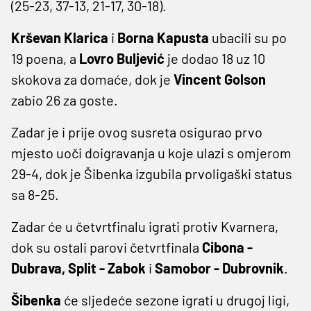
(25-23, 37-13, 21-17, 30-18).
Krševan Klarica
i
Borna Kapusta
ubacili su po
19 poena, a
Lovro Buljević
je dodao 18 uz 10
skokova za domaće, dok je
Vincent Golson
zabio 26 za goste.
Zadar je i prije ovog susreta osigurao prvo
mjesto uoči doigravanja u koje ulazi s omjerom
29-4, dok je Šibenka izgubila prvoligaški status
sa 8-25.
Zadar će u četvrtfinalu igrati protiv Kvarnera,
dok su ostali parovi četvrtfinala
Cibona -
Dubrava, Split - Zabok
i
Samobor - Dubrovnik
.
Šibenka
će sljedeće sezone igrati u drugoj ligi,