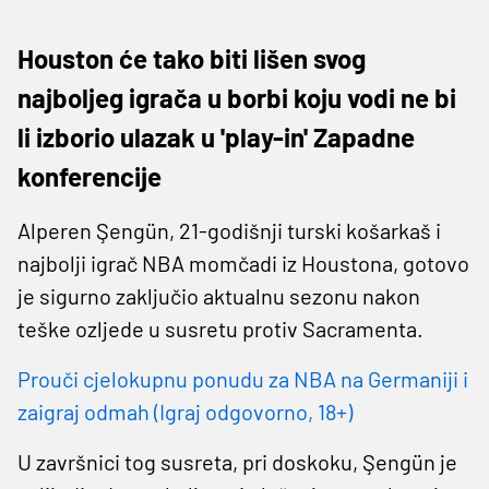
Houston će tako biti lišen svog
najboljeg igrača u borbi koju vodi ne bi
li izborio ulazak u 'play-in' Zapadne
konferencije
Alperen Şengün, 21-godišnji turski košarkaš i
najbolji igrač NBA momčadi iz Houstona, gotovo
je sigurno zaključio aktualnu sezonu nakon
teške ozljede u susretu protiv Sacramenta.
Prouči cjelokupnu ponudu za NBA na Germaniji i
zaigraj odmah (Igraj odgovorno, 18+)
U završnici tog susreta, pri doskoku, Şengün je