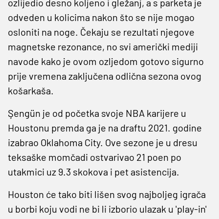
ozlijedio desno koljeno i gležanj, a s parketa je
odveden u kolicima nakon što se nije mogao
osloniti na noge. Čekaju se rezultati njegove
magnetske rezonance, no svi američki mediji
navode kako je ovom ozljedom gotovo sigurno
prije vremena zaključena odlična sezona ovog
košarkaša.
Şengün je od početka svoje NBA karijere u
Houstonu premda ga je na draftu 2021. godine
izabrao Oklahoma City. Ove sezone je u dresu
teksaške momčadi ostvarivao 21 poen po
utakmici uz 9.3 skokova i pet asistencija.
Houston će tako biti lišen svog najboljeg igrača
u borbi koju vodi ne bi li izborio ulazak u 'play-in'