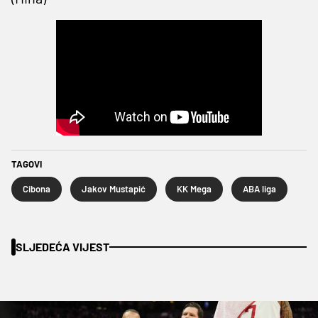
TAGOVI
Cibona
Jakov Mustapić
KK Mega
ABA liga
SLJEDEĆA VIJEST