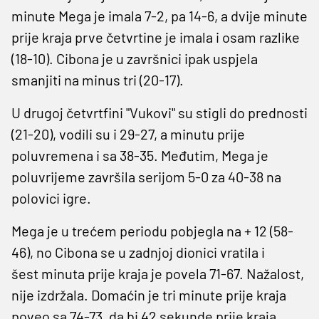
minute Mega je imala 7-2, pa 14-6, a dvije minute
prije kraja prve četvrtine je imala i osam razlike
(18-10). Cibona je u završnici ipak uspjela
smanjiti na minus tri (20-17).
U drugoj četvrtfini "Vukovi" su stigli do prednosti
(21-20), vodili su i 29-27, a minutu prije
poluvremena i sa 38-35. Međutim, Mega je
poluvrijeme završila serijom 5-0 za 40-38 na
polovici igre.
Mega je u trećem periodu pobjegla na + 12 (58-
46), no Cibona se u zadnjoj dionici vratila i
šest minuta prije kraja je povela 71-67. Nažalost,
nije izdržala. Domaćin je tri minute prije kraja
poveo sa 74-73, da bi 42 sekunde prije kraja