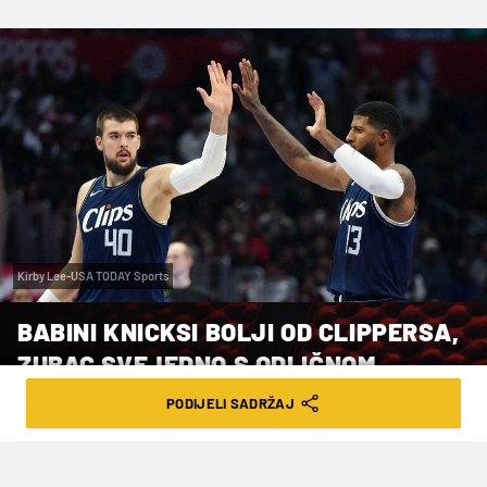
Kirby Lee-USA TODAY Sports
BABINI KNICKSI BOLJI OD CLIPPERSA,
ZUBAC SVEJEDNO S ODLIČNOM
STATISTIKOM
PODIJELI SADRŽAJ
VRIJEME ČITANJA: 1MIN | PON. 11.03.24. | 14:04