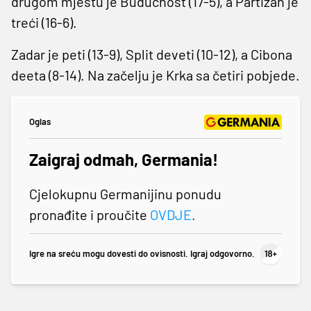
drugom mjestu je Budućnost (17-5), a Partizan je
treći (16-6).
Zadar je peti (13-9), Split deveti (10-12), a Cibona
deeta (8-14). Na začelju je Krka sa četiri pobjede.
Oglas
Zaigraj odmah, Germania!
Cjelokupnu Germanijinu ponudu
pronađite i proučite
OVDJE
.
Igre na sreću mogu dovesti do ovisnosti. Igraj odgovorno.