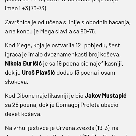
imao i +3 (76-73).
Završnica je odlučena s linije slobodnih bacanja,
a na koncu je Mega slavila sa 80-76.
Kod Mege, koja je ostvarila 12. pobjedu, šest
igrača je imalo dvoznamenkasti broj koševa.
Nikola Đurišić
je sa 19 poena bio najefikasniji,
dok je
Uroš Plavšić
dodao 13 poena i osam
skokova.
Kod Cibone najefikasniji je bio
Jakov Mustapić
sa 28 poena, dok je Domagoj Proleta ubacio
devet koševa.
Na vrhu ljestivce je Crvena zvezda (19-3), na