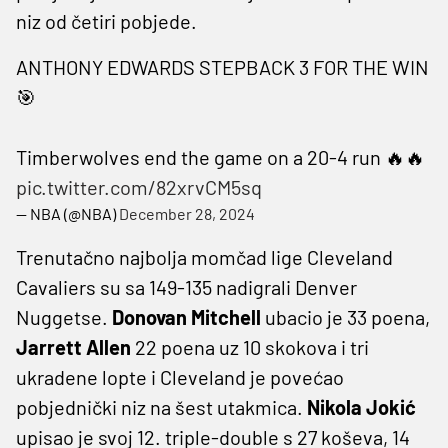
niz od četiri pobjede.
ANTHONY EDWARDS STEPBACK 3 FOR THE WIN
🎯
Timberwolves end the game on a 20-4 run 🔥🔥
pic.twitter.com/82xrvCM5sq
— NBA (@NBA)
December 28, 2024
Trenutačno najbolja momčad lige Cleveland
Cavaliers su sa 149-135 nadigrali Denver
Nuggetse.
Donovan Mitchell
ubacio je 33 poena,
Jarrett Allen
22 poena uz 10 skokova i tri
ukradene lopte i Cleveland je povećao
pobjednički niz na šest utakmica.
Nikola Jokić
upisao je svoj 12. triple-double s 27 koševa, 14