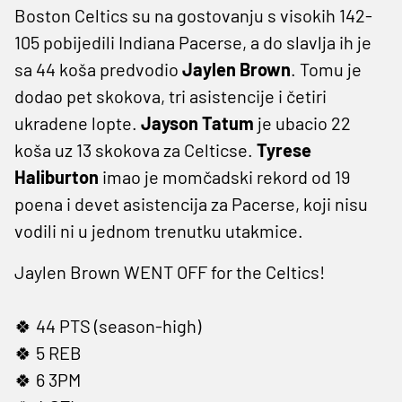
Boston Celtics su na gostovanju s visokih 142-
105 pobijedili Indiana Pacerse, a do slavlja ih je
sa 44 koša predvodio
Jaylen Brown
. Tomu je
dodao pet skokova, tri asistencije i četiri
ukradene lopte.
Jayson Tatum
je ubacio 22
koša uz 13 skokova za Celticse.
Tyrese
Haliburton
imao je momčadski rekord od 19
poena i devet asistencija za Pacerse, koji nisu
vodili ni u jednom trenutku utakmice.
Jaylen Brown WENT OFF for the Celtics!
🍀 44 PTS (season-high)
🍀 5 REB
🍀 6 3PM