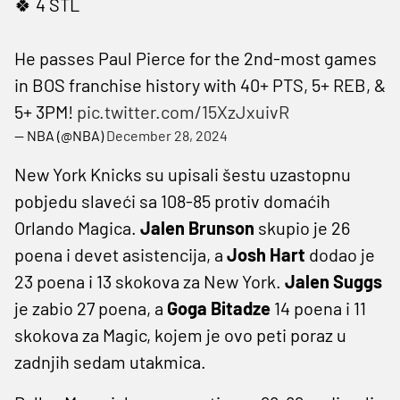
🍀 4 STL
He passes Paul Pierce for the 2nd-most games
in BOS franchise history with 40+ PTS, 5+ REB, &
5+ 3PM!
pic.twitter.com/15XzJxuivR
— NBA (@NBA)
December 28, 2024
New York Knicks su upisali šestu uzastopnu
pobjedu slaveći sa 108-85 protiv domaćih
Orlando Magica.
Jalen Brunson
skupio je 26
poena i devet asistencija, a
Josh Hart
dodao je
23 poena i 13 skokova za New York.
Jalen Suggs
je zabio 27 poena, a
Goga Bitadze
14 poena i 11
skokova za Magic, kojem je ovo peti poraz u
zadnjih sedam utakmica.