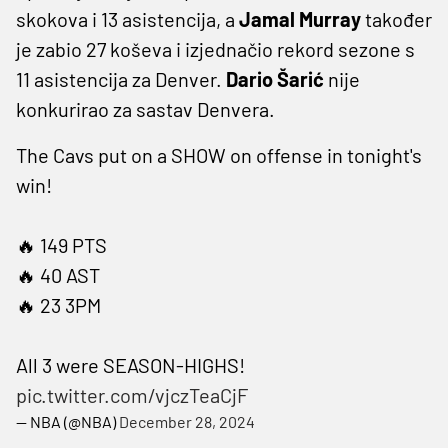
skokova i 13 asistencija, a
Jamal Murray
također
je zabio 27 koševa i izjednačio rekord sezone s
11 asistencija za Denver.
Dario Šarić
nije
konkurirao za sastav Denvera.
The Cavs put on a SHOW on offense in tonight's
win!
🔥 149 PTS
🔥 40 AST
🔥 23 3PM
All 3 were SEASON-HIGHS!
pic.twitter.com/vjczTeaCjF
— NBA (@NBA)
December 28, 2024