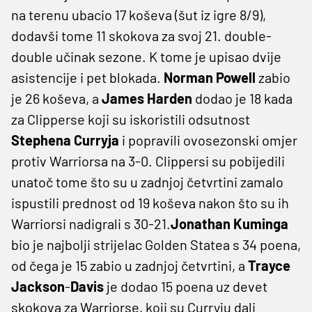
na terenu ubacio 17 koševa (šut iz igre 8/9),
dodavši tome 11 skokova za svoj 21. double-
double učinak sezone. K tome je upisao dvije
asistencije i pet blokada.
Norman Powell
zabio
je 26 koševa, a
James Harden
dodao je 18 kada
za Clipperse koji su iskoristili odsutnost
Stephena Curryja
i popravili ovosezonski omjer
protiv Warriorsa na 3-0. Clippersi su pobijedili
unatoč tome što su u zadnjoj četvrtini zamalo
ispustili prednost od 19 koševa nakon što su ih
Warriorsi nadigrali s 30-21.
Jonathan Kuminga
bio je najbolji strijelac Golden Statea s 34 poena,
od čega je 15 zabio u zadnjoj četvrtini, a
Trayce
Jackson
-
Davis
je dodao 15 poena uz devet
skokova za Warriorse, koji su Curryju dali