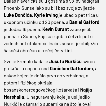
Dallas Mavericks su u gostima s 98-89 nadigrali
Phoenix Sunse iako su bili bez svoje zvijezde
Luke Dončića. Kyrie Irving
je ubacio pet trica u
ukupnom učinku od 20 poena, a
Daniel Gafford
je dodao 16 poena.
Kevin Durant
zabio je 35
poena za Sunse, koji su izgubili četvrti put u
zadnjih pet utakmica. Inače, susret je obilježio
šakački obračun u trećoj četvrtini.
Sve je krenulo kada je
Jusufu Nurkiću
sviran
prekršaj u napadu nad
Danielom
Gaffordom
, a
nakon kojeg je došlo prvo do verbalnog, a
potom i fizičkog okršaja
bosanskohercegovačkog košarkaša i
Najija
Marshalla
. U naguravanju koje je uslijedilo
Nurkić je ošamario suparnika na što je ovaj