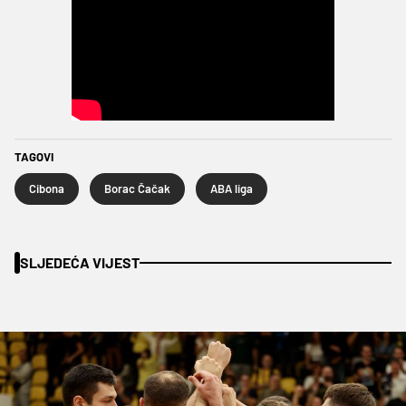
TAGOVI
Cibona
Borac Čačak
ABA liga
SLJEDEĆA VIJEST