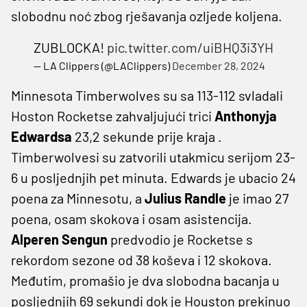
slobodnu noć zbog rješavanja ozljede koljena.
ZUBLOCKA!
pic.twitter.com/uiBHQ3i3YH
— LA Clippers (@LAClippers)
December 28, 2024
Minnesota Timberwolves su sa 113-112 svladali
Hoston Rocketse zahvaljujući trici
Anthonyja
Edwardsa
23,2 sekunde prije kraja .
Timberwolvesi su zatvorili utakmicu serijom 23-
6 u posljednjih pet minuta. Edwards je ubacio 24
poena za Minnesotu, a
Julius Randle
je imao 27
poena, osam skokova i osam asistencija.
Alperen Sengun
predvodio je Rocketse s
rekordom sezone od 38 koševa i 12 skokova.
Međutim, promašio je dva slobodna bacanja u
posljednjih 69 sekundi dok je Houston prekinuo