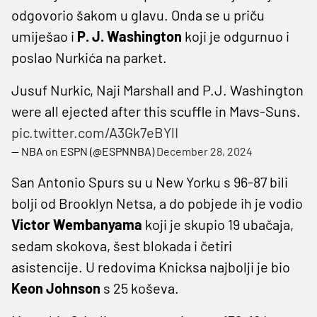
odgovorio šakom u glavu. Onda se u priču
umiješao i
P. J. Washington
koji je odgurnuo i
poslao Nurkića na parket.
Jusuf Nurkic, Naji Marshall and P.J. Washington
were all ejected after this scuffle in Mavs-Suns.
pic.twitter.com/A3Gk7eBYlI
— NBA on ESPN (@ESPNNBA)
December 28, 2024
San Antonio Spurs su u New Yorku s 96-87 bili
bolji od Brooklyn Netsa, a do pobjede ih je vodio
Victor Wembanyama
koji je skupio 19 ubačaja,
sedam skokova, šest blokada i četiri
asistencije. U redovima Knicksa najbolji je bio
Keon Johnson
s 25 koševa.