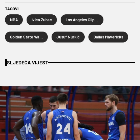
TAGOVI
NBA
Ivica Zubac
Los Angeles Clippers
Golden State Warriors
Jusuf Nurkić
Dallas Mavericks
SLJEDEĆA VIJEST