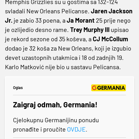
Memphis Grizzlies su u gostima sa 132-124
svladali New Orleans Pelicanse.
Jaren Jackson
Jr.
je zabio 33 poena, a
Ja Morant
25 prije nego
je ozlijedio desno rame.
Trey Murphy III
upisao
je rekord sezone od 35 koševa, a
CJ McCollum
dodao je 32 koša za New Orleans, koji je izgubio
devet uzastopnih utakmica i 18 od zadnjih 19.
Karlo Matković nije bio u sastavu Pelicansa.
Oglas
Zaigraj odmah, Germania!
Cjelokupnu Germanijinu ponudu
pronađite i proučite
OVDJE
.