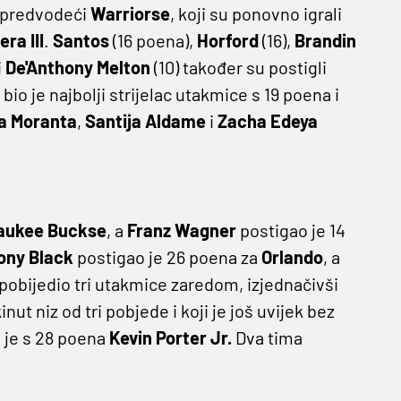
, predvodeći
Warriorse
, koji su ponovno igrali
ra III
.
Santos
(16 poena),
Horford
(16),
Brandin
i
De'Anthony Melton
(10) također su postigli
bio je najbolji strijelac utakmice s 19 poena i
a Moranta
,
Santija Aldame
i
Zacha Edeya
aukee Buckse
, a
Franz Wagner
postigao je 14
ony Black
postigao je 26 poena za
Orlando
, a
a pobijedio tri utakmice zaredom, izjednačivši
inut niz od tri pobjede i koji je još uvijek bez
 je s 28 poena
Kevin Porter Jr.
Dva tima