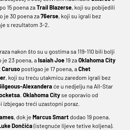
 po 15 poena za
Trail Blazerse
, koji su pobijedili
o je 30 poena za
76erse
, koji su igrali bez
nje s rezultatom 3-2.
aza nakon što su u gostima sa 119-110 bili bolji
 je 23 poena, a
Isaiah Joe
19 za
Oklahoma City
x Caruso
postigao je 17 poena, a
Chet
er
, koji su treću utakmicu zaredom igrali bez
Gilgeous-Alexandera
će u nedjelju na All-Star
ocketsa
.
Oklahoma City
se oporavio od
i izbjegao treći uzastopni poraz.
James
, dok je
Marcus Smart
dodao 19 poena.
Luke Dončića
(istegnuće lijeve tetive koljena).