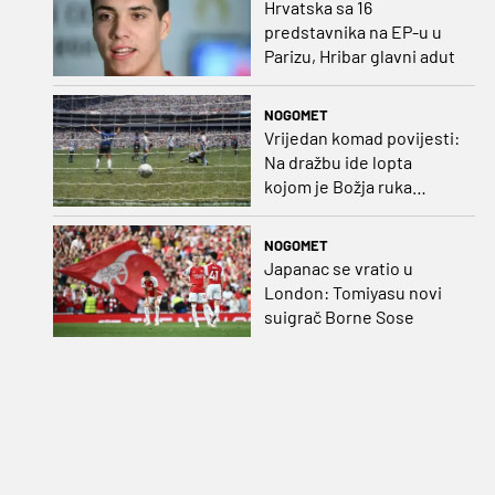
Hrvatska sa 16
predstavnika na EP-u u
Parizu, Hribar glavni adut
NOGOMET
Vrijedan komad povijesti:
Na dražbu ide lopta
kojom je Božja ruka
postigla gol
NOGOMET
Japanac se vratio u
London: Tomiyasu novi
suigrač Borne Sose