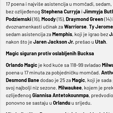
17 poena i najviše asistencija u momčadi, sedam
bez ozlijeđenog
Stephena Curryja
i
Jimmyja Butle
Podziemski
(16),
Moody
(15),
Draymond Green
(14) 
dvoznamenkasti učinak za
Warriorse
.
Ty Jerome
sedam asistencija za
Memphis
, koji je igrao bez
J
nakon što je
Jaren Jackson Jr.
prešao u
Utah
.
Magic siguran protiv oslabljenih Bucksa
Orlando Magic
je kod kuće sa 118-99 svladao
Milw
poena u 17 minuta za pobjedničku momčad.
Anth
Desmond Bane
dodao je 25 za
Magic
, koji je sad
svoj najbolji niz sezone.
Milwaukee
, kojem je prek
ozlijeđenog
Giannisa Antetokounmpa
, predvodio
ponovno se sastaju u
Orlandu
u srijedu.