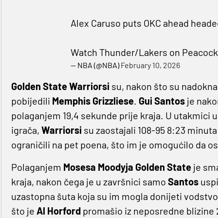
Alex Caruso puts OKC ahead headed 
Watch Thunder/Lakers on Peacock
— NBA (@NBA)
February 10, 2026
Golden State Warriorsi
su, nakon što su nadoknad
pobijedili
Memphis Grizzliese
.
Gui Santos
je nako
polaganjem 19,4 sekunde prije kraja. U utakmici u
igrača,
Warriorsi
su zaostajali 108-95 8:23 minuta 
ograničili na pet poena, što im je omogućilo da o
Polaganjem
Mosesa Moodyja
Golden State
je sma
kraja, nakon čega je u završnici samo
Santos
uspi
uzastopna šuta koja su im mogla donijeti vodstvo
što je
Al Horford
promašio iz neposredne blizine 2