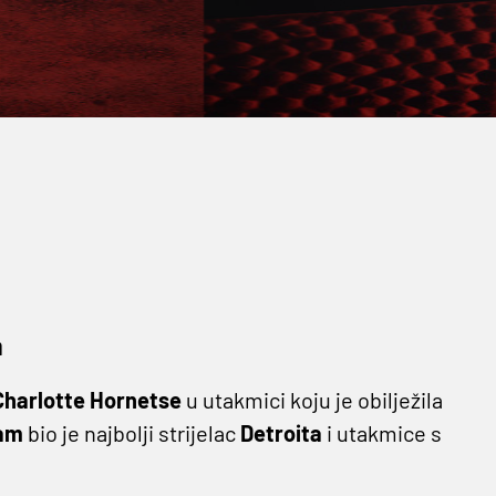
a
Charlotte Hornetse
u utakmici koju je obilježila
am
bio je najbolji strijelac
Detroita
i utakmice s