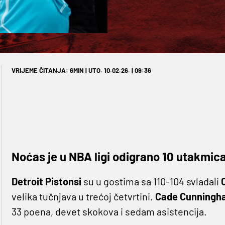
VRIJEME ČITANJA: 6MIN | UTO. 10.02.26. | 09:36
Noćas je u NBA ligi odigrano 10 utakmic
Detroit Pistonsi
su u gostima sa 110-104 svladali
velika tučnjava u trećoj četvrtini.
Cade Cunningh
33 poena, devet skokova i sedam asistencija.