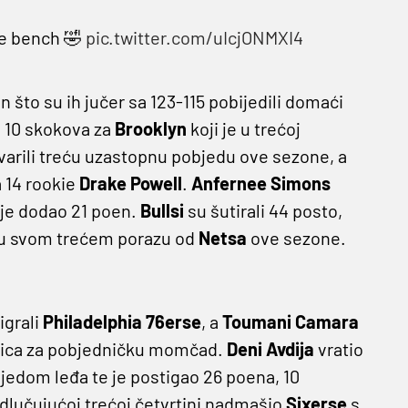
he bench 🤣
pic.twitter.com/uIcjONMXI4
 što su ih jučer sa 123-115 pobijedili domaći
i 10 skokova za
Brooklyn
koji je u trećoj
varili treću uzastopnu pobjedu ove sezone, a
a 14 rookie
Drake Powell
.
Anfernee Simons
je dodao 21 poen.
Bullsi
su šutirali 44 posto,
pti u svom trećem porazu od
Netsa
ove sezone.
igrali
Philadelphia 76erse
, a
Toumani Camara
 trica za pobjedničku momčad.
Deni Avdija
vratio
jedom leđa te je postigao 26 poena, 10
 odlučujućoj trećoj četvrtini nadmašio
Sixerse
s