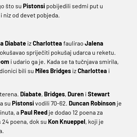
ego što su
Pistonsi
pobijedili sedmi put u
i niz od devet pobjeda.
a Diabate
iz
Charlottea
faulirao
Jalena
okušavao spriječiti pokušaj udarca u reketu.
eom
i udario ga je. Kada se ta tučnjava smirila,
dionici bili su
Miles Bridges
iz
Charlottea
i
 terena.
Diabate
,
Bridges
,
Duren
i
Stewart
da su
Pistonsi
vodili 70-62.
Duncan Robinson
je
inuta, a
Paul Reed
je dodao 12 poena za
 24 poena, dok su
Kon Knueppel
, koji je
a.