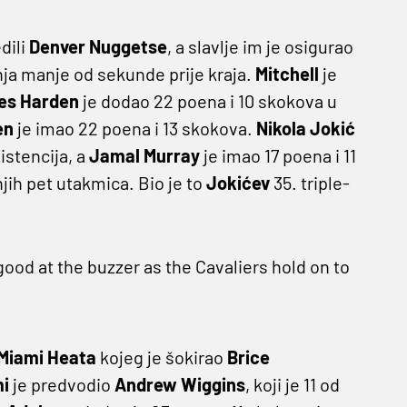
dili
Denver Nuggetse
, a slavlje im je osigurao
nja manje od sekunde prije kraja.
Mitchell
je
s Harden
je dodao 22 poena i 10 skokova u
en
je imao 22 poena i 13 skokova.
Nikola Jokić
istencija, a
Jamal Murray
je imao 17 poena i 11
njih pet utakmica. Bio je to
Jokićev
35. triple-
ood at the buzzer as the Cavaliers hold on to
Miami Heata
kojeg je šokirao
Brice
i
je predvodio
Andrew Wiggins
, koji je 11 od