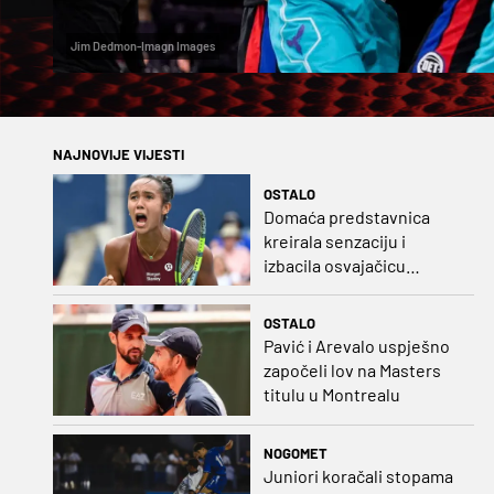
Jim Dedmon-Imagn Images
NAJNOVIJE VIJESTI
OSTALO
Domaća predstavnica
kreirala senzaciju i
izbacila osvajačicu
Roland Garrosa
OSTALO
Pavić i Arevalo uspješno
započeli lov na Masters
titulu u Montrealu
NOGOMET
Juniori koračali stopama