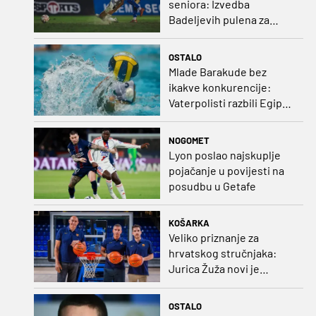
seniora: Izvedba
Badeljevih pulena za
čistu peticu protiv
Bruggea!
OSTALO
Mlade Barakude bez
ikakve konkurencije:
Vaterpolisti razbili Egipat
za polufinale SP-a!
NOGOMET
Lyon poslao najskuplje
pojačanje u povijesti na
posudbu u Getafe
KOŠARKA
Veliko priznanje za
hrvatskog stručnjaka:
Jurica Žuža novi je
pomoćni trener
Barcelone!
OSTALO