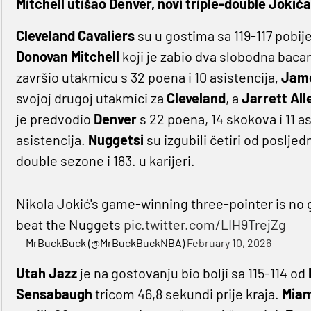
Mitchell utišao Denver, novi triple-double Jokića
Cleveland Cavaliers
su u gostima sa 119-117 pobije
Donovan Mitchell
koji je zabio dva slobodna baca
završio utakmicu s 32 poena i 10 asistencija,
Jame
svojoj drugoj utakmici za
Cleveland
, a
Jarrett All
je predvodio
Denver
s 22 poena, 14 skokova i 11 as
asistencija.
Nuggetsi
su izgubili četiri od posljed
double sezone i 183. u karijeri.
Nikola Jokić's game-winning three-pointer is no g
beat the Nuggets
pic.twitter.com/LIH9TrejZg
— MrBuckBuck (@MrBuckBuckNBA)
February 10, 2026
Utah Jazz
je na gostovanju bio bolji sa 115-114 od
Sensabaugh
tricom 46,8 sekundi prije kraja.
Miam