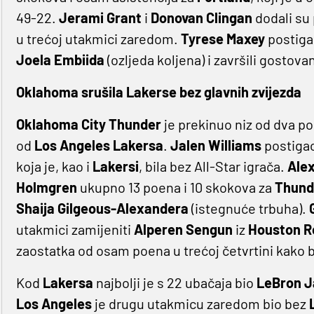
49-22.
Jerami Grant
i
Donovan Clingan
dodali su
u trećoj utakmici zaredom.
Tyrese Maxey
postiga
Joela Embiida
(ozljeda koljena) i završili gostova
Oklahoma srušila Lakerse bez glavnih zvijezda
Oklahoma City Thunder
je prekinuo niz od dva por
od
Los Angeles Lakersa
.
Jalen Williams
postigao
koja je, kao i
Lakersi
, bila bez All-Star igrača.
Ale
Holmgren
ukupno 13 poena i 10 skokova za
Thund
Shaija Gilgeous-Alexandera
(istegnuće trbuha).
utakmici zamijeniti
Alperen Sengun
iz
Houston R
zaostatka od osam poena u trećoj četvrtini kako b
Kod
Lakersa
najbolji je s 22 ubačaja bio
LeBron 
Los Angeles
je drugu utakmicu zaredom bio bez