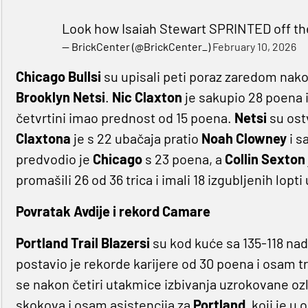
Look how Isaiah Stewart SPRINTED off t
— BrickCenter (@BrickCenter_)
February 10, 2026
Chicago Bullsi
su upisali peti poraz zaredom nakon
Brooklyn Netsi
.
Nic Claxton
je sakupio 28 poena 
četvrtini imao prednost od 15 poena.
Netsi
su ost
Claxtona
je s 22 ubačaja pratio
Noah Clowney
i s
predvodio je
Chicago
s 23 poena, a
Collin Sexton
promašili 26 od 36 trica i imali 18 izgubljenih lo
Povratak Avdije i rekord Camare
Portland Trail Blazersi
su kod kuće sa 135-118 nad
postavio je rekorde karijere od 30 poena i osam
se nakon četiri utakmice izbivanja uzrokovane ozl
skokova i osam asistencija za
Portland
, koji je u