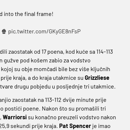
into the final frame!
 🍿
pic.twitter.com/GKyGE8nFsP
ili zaostatak od 17 poena, kod kuće sa 114-113
n gužve pod košem zabio za vodstvo
 kojoj su obje momčadi bile bez više ključnih
prije kraja, a do kraja utakmice su
Grizzliese
stvare drugu pobjedu u posljednje tri utakmice.
njio zaostatak na 113-112 dvije minute prije
o postići poene. Nakon što su promašili tri
,
Warriorsi
su konačno preuzeli vodstvo nakon
5,9 sekundi prije kraja.
Pat Spencer
je imao