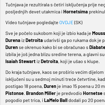
Tučnjava je rezultirala s četiri isključenja prije n
posljednjih devet utakmica i
Hornetsima
prekinul
Video tučnjave pogledajte
OVDJE
(SK)
Sve je počelo sukobom koji je izbio kada je
Mouss
Durena
iz
Detroita
udarivši ga po rukama dok je p
Duren
se okrenuo kako bi se obračunao s
Diabat
izbila je još jedna blizu sredine terena, a glavni su
Isaiah Stewart
iz
Detroita
, koji je ušao s klupe.
Do kraja tučnjave, kaos se proširio većim dijelom
isključeni su u sedmoj minuti treće četvrtine, ka
postigao 18 poena,
Duren
je imao 15 poena u 20 m
Pistonse
.
Brandon Miller
je predvodio
Hornetse
s
pogodio pet trica, i
LaMelo Ball
dodali po 20 poen