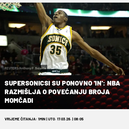
REUTERS/Anthony P. Bolante
SUPERSONICSI SU PONOVNO 'IN': NBA
RAZMIŠLJA O POVEĆANJU BROJA
MOMČADI
VRIJEME ČITANJA: 1MIN | UTO. 17.03.26. | 08:05