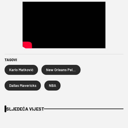
TAGOVI
Karlo Matković
New Orleans Pelicans
Dallas Mavericks
NBA
SLJEDEĆA VIJEST