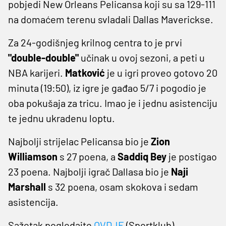
pobjedi New Orleans Pelicansa koji su sa 129-111
na domaćem terenu svladali Dallas Maverickse.
Za 24-godišnjeg krilnog centra to je prvi
"double-double"
učinak u ovoj sezoni, a peti u
NBA karijeri.
Matković
je u igri proveo gotovo 20
minuta (19:50), iz igre je gađao 5/7 i pogodio je
oba pokušaja za tricu. Imao je i jednu asistenciju
te jednu ukradenu loptu.
Najbolji strijelac Pelicansa bio je
Zion
Williamson
s 27 poena, a
Saddiq Bey
je postigao
23 poena. Najbolji igrač Dallasa bio je
Naji
Marshall
s 32 poena, osam skokova i sedam
asistencija.
Sažetak pogledajte
OVDJE
(Sportklub).