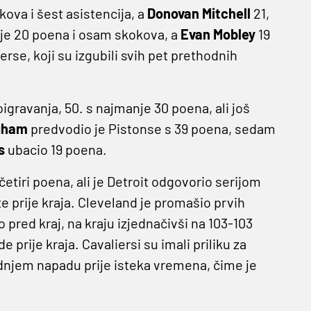
ova i šest asistencija, a
Donovan Mitchell
21,
je 20 poena i osam skokova, a
Evan
Mobley
19
rse, koji su izgubili svih pet prethodnih
igravanja, 50. s najmanje 30 poena, ali još
gham
predvodio je Pistonse s 39 poena, sedam
ns
ubacio 19 poena.
etiri poena, ali je Detroit odgovorio serijom
e prije kraja. Cleveland je promašio prvih
 pred kraj, na kraju izjednačivši na 103-103
rije kraja. Cavaliersi su imali priliku za
jednjem napadu prije isteka vremena, čime je