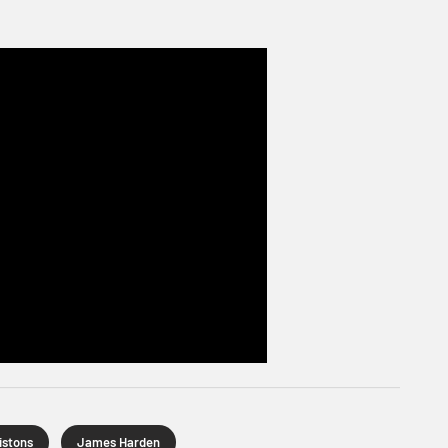
istons
James Harden