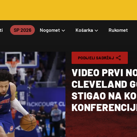
ti
SP 2026
Nogomet
Košarka
Rukomet
PODIJELI SADRŽAJ
VIDEO PRVI N
CLEVELAND 
STIGAO NA K
KONFERENCIJ