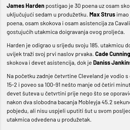
James Harden
postigao je 30 poena uz osam skok
uključujući sedam u produžetku.
Max Strus
imao 
poena, osam skokova i osam asistencija za Cavalie
gostujućih utakmica doigravanja ovog proljeća.
Harden je odigrao u srijedu svoju 185. utakmicu do
uvijek traži svoj prvi naslov prvaka.
Cade Cunnin
skokova i devet asistencija, dok je
Daniss Janki
Na početku zadnje četvrtine Cleveland je vodio s č
15-2 i poveo sa 100-91 nešto manje od četiri minut
devet šuteva u četvrtini prije nego što se oporavio
nakon dva slobodna bacanja Mobleyja 45.2 sekunde p
pobjedu, ali nisu uspjeli uputiti šut u svom posl
utakmica odvedena u produžetak.