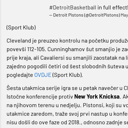
#DetroitBasketball
in full effect
— Detroit Pistons (@DetroitPistons)
May
(Sport Klub)
Cleveland je preuzeo kontrolu na početku produžetk
povevši 112-105. Cunninghamov šut smanjio je zao
prije kraja, ali Cavaliersi su smanjili zaostatak na
zajedno pogodili četiri od šest slobodnih šuteva
pogledajte
OVDJE
(Sport Klub).
Šesta utakmica serije igra se u petak navečer u C
Istočne konferencije protiv
New York Knicksa
. A
na njihovom terenu u nedjelju. Pistonsi, koji su vodi
utakmice zaredom, traže svoj prvi nastup u konfe
nisu došli do ove faze od 2018., odnosno zadnje s