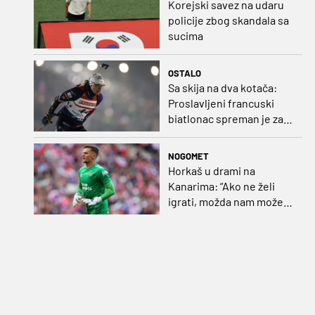
Korejski savez na udaru
policije zbog skandala sa
sucima
OSTALO
Sa skija na dva kotača:
Proslavljeni francuski
biatlonac spreman je za
debi u profesionalnom
biciklizmu
NOGOMET
Horkaš u drami na
Kanarima: “Ako ne želi
igrati, možda nam može
pomoći obilježavati teren
ili postavljati mreže”