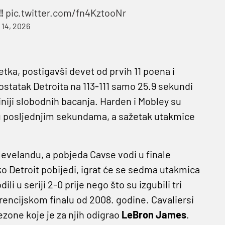
‼️
pic.twitter.com/fn4KztooNr
 14, 2026
a, postigavši ​​devet od prvih 11 poena i
statak Detroita na 113-111 samo 25.9 sekundi
 liniji slobodnih bacanja. Harden i Mobley su
 u posljednjim sekundama, a sažetak utakmice
levelandu, a pobjeda Cavse vodi u finale
ko Detroit pobijedi, igrat će se sedma utakmica
li u seriji 2-0 prije nego što su izgubili tri
rencijskom finalu od 2008. godine. Cavaliersi
ezone koje je za njih odigrao
LeBron James
.