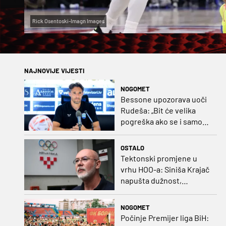
Rick Osentoski-Imagn Images
NAJNOVIJE VIJESTI
NOGOMET
Bessone upozorava uoči
Rudeša: „Bit će velika
pogreška ako se i samo
malo opustimo“
OSTALO
Tektonski promjene u
vrhu HOO-a: Siniša Krajač
napušta dužnost,
razriješeno i svih osam
direktora
NOGOMET
Počinje Premijer liga BiH: