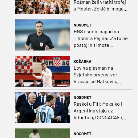
Rožman želi vratiti trofej
u Mostar, Zekić bi mogao
biti iznenađenje
NOGOMET
HNS osudio napad na
Tihomira Pejina: „Za to ne
postoji niti može
postojati opravdanje”
KOŠARKA
Lov na plasman na
Svjetsko prvenstvo:
Vraćaju se Matković,
Nakić i Drežnjak
NOGOMET
Raskol u Fifi: Meksiko i
Argentina staju uz
Infantina, CONCACAF i
CONMEBOL više nisu
čvrsti
NOGOMET