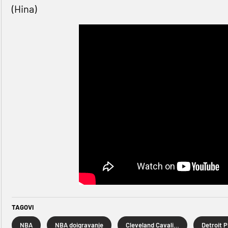
(Hina)
TAGOVI
NBA
NBA doigravanje
Cleveland Cavaliers
Detroit P