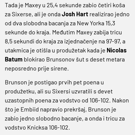
Tada je Maxey u 25,4 sekunde zabio četiri koša
za Sixerse, ali je onda
Josh Hart
realizirao jedno
od dva slobodna bacanja za New Yorka 15,3
sekunde do kraja. Međutim Maxey zabija tricu
8,5 sekundi do kraja za izjednačenje na 97-97, a
utakmica je otišla u produžetak kada je
Nicolas
Batum
blokirao Brunsonov šut s deset metara
neposredno prije sirene.
Brunson je postigao prvih pet poena u
produžetku, ali su Sixersi uzvratili s devet
uzastopnih poena za vodstvo od 106-102. Nakon
što je Embiid napravio prekršaj, Brunson je
zabio jedno slobodno bacanje, a onda i tricu za
vodstvo Knicksa 106-102.