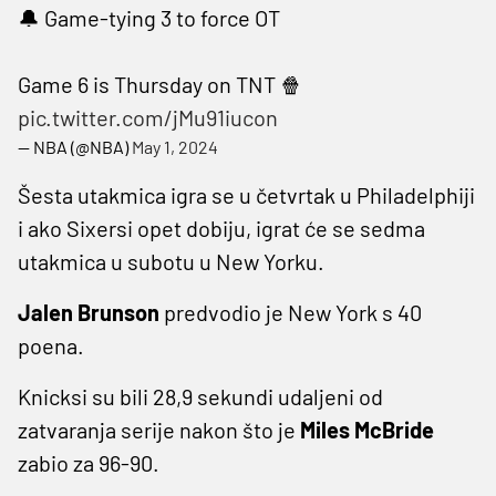
🔔 Game-tying 3 to force OT
Game 6 is Thursday on TNT 🍿
pic.twitter.com/jMu91iucon
— NBA (@NBA)
May 1, 2024
Šesta utakmica igra se u četvrtak u Philadelphiji
i ako Sixersi opet dobiju, igrat će se sedma
utakmica u subotu u New Yorku.
Jalen
Brunson
predvodio je New York s 40
poena.
Knicksi su bili 28,9 sekundi udaljeni od
zatvaranja serije nakon što je
Miles McBride
zabio za 96-90.