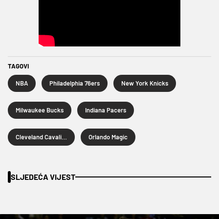
TAGOVI
NBA
Philadelphia 76ers
New York Knicks
Milwaukee Bucks
Indiana Pacers
Cleveland Cavaliers
Orlando Magic
SLJEDEĆA VIJEST