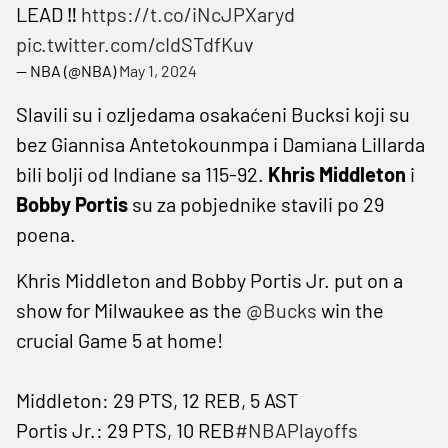
LEAD ‼️
https://t.co/iNcJPXaryd
pic.twitter.com/cIdSTdfKuv
— NBA (@NBA)
May 1, 2024
Slavili su i ozljedama osakaćeni Bucksi koji su
bez Giannisa Antetokounmpa i Damiana Lillarda
bili bolji od Indiane sa 115-92.
Khris Middleton
i
Bobby Portis
su za pobjednike stavili po 29
poena.
Khris Middleton and Bobby Portis Jr. put on a
show for Milwaukee as the
@Bucks
win the
crucial Game 5 at home!
Middleton: 29 PTS, 12 REB, 5 AST
Portis Jr.: 29 PTS, 10 REB
#NBAPlayoffs