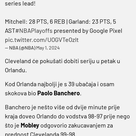
series lead!
Mitchell: 28 PTS, 6 REB | Garland: 23 PTS, 5
AST
#NBAPlayoffs
presented by Google Pixel
pic.twitter.com/UOGVTeOzIt
— NBA (@NBA)
May 1, 2024
Cleveland će pokušati dobiti seriju u petak u
Orlandu.
Kod Orlanda najbolji je s 39 ubačaja i osam
skokova bio
Paolo Banchero
.
Banchero je nešto više od dvije minute prije
kraja doveo Orlando do vodstva 98-97 prije nego
što je
Mobley
odgovorio zakucavanjem za
prednost Clevelanda 99-98.