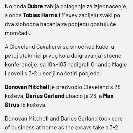
No onda
Oubre
zabija polaganje za izjednačenje,
a onda
Tobias
Harris
i Maxey zabijaju svaki po
dva slobodna bacanja za pobjedu gostujuće
momčadi.
A Cleveland Cavaliersi su sinoć kod kuće, u
petoj utakmici prvog kola doigravanja Istočne
konferencije, sa 104-103 nadigrali Orlando Magic
i poveli s 3-2 u seriji na četiri pobjede.
Donovan Mitchell
je predvodio Cleveland s 28
koševa,
Darius Garland
ubacio je 23, a
Max
Strus
16 koševa.
Donovan Mitchell and Darius Garland took care
of business at home as the
@cavs
take a 3-2