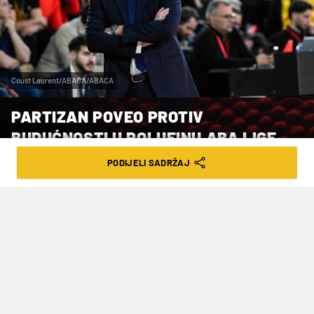
Coust Laurent/ABACA/ABACA
PARTIZAN POVEO PROTIV
BUDUĆNOSTI U POLUFINU ABA LIGE
PODIJELI SADRŽAJ
VRIJEME ČITANJA: 3MIN | SRI. 01.05.24. | 07:48
U drugom polufinalu se sastaju Crvena