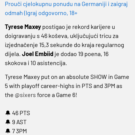
Prouči cjelokupnu ponudu na Germaniji i zaigraj
odmah (Igraj odgovorno, 18+
Tyrese Maxey
postigao je rekord karijere u
doigravanju s 46 koševa, uključujući tricu za
izjednačenje 15,3 sekunde do kraja regularnog
dijela.
Joel
Embiid
je dodao 19 poena, 16
skokova i 10 asistencija.
Tyrese Maxey put on an absolute SHOW in Game
5 with playoff career-highs in PTS and 3PM as
the
@sixers
force a Game 6!
🔔 46 PTS
🔔 9 AST
🔔 7 3PM