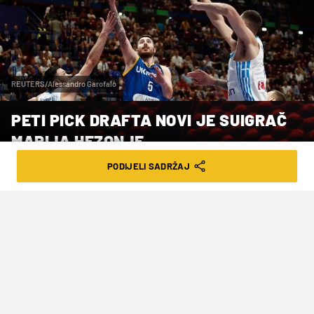
REUTERS/Alessandro Garofalo
PETI PICK DRAFTA NOVI JE SUIGRAČ
MARIJA HEZONJE
PODIJELI SADRŽAJ
VRIJEME ČITANJA: 3MIN | PET. 31.10.25. | 22:20
Veliki transfer odradio je Kraljevski