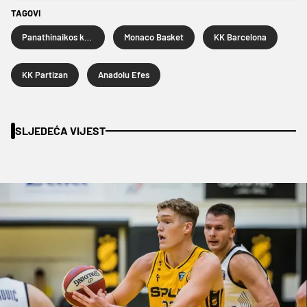
TAGOVI
Panathinaikos košarka
Monaco Basket
KK Barcelona
KK Partizan
Anadolu Efes
SLJEDEĆA VIJEST