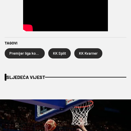
TAGOVI
Premijer liga košarkaša
KK Split
KK Kvarner
SLJEDEĆA VIJEST