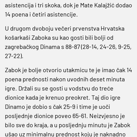
asistencija i tri skoka, dok je Mate Kalajžić dodao
14 poena i četiri asistencije.
U drugom dvoboju večeri prvenstva Hrvatska
košarkaši Zaboka su kao gosti bili bolji od
zagrebačkog Dinama s 88-87 (28-14, 24-26, 9-25,
27-22).
Zabok je bolje otvorio utakmicu te je imao čak 14
poena prednosti nakon uvodnih deset minuta
igre. Držali su se gosti u vodstvu do treće
dionice kada je krenuo preokret. Taj dio igre
Dinamo je dobio s čak 25-9 i time je uoči
posljednje dionice poveo 65-61. Neizvjesno je
bilo sve do kraja, a u posljednju minutu je Zabok
ušao uz minimalnu prednost koju je naknadno