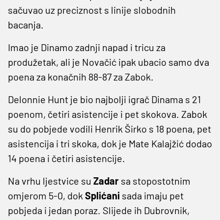
sačuvao uz preciznost s linije slobodnih
bacanja.
Imao je Dinamo zadnji napad i tricu za
produžetak, ali je Novačić ipak ubacio samo dva
poena za konačnih 88-87 za Zabok.
Delonnie Hunt je bio najbolji igrač Dinama s 21
poenom, četiri asistencije i pet skokova. Zabok
su do pobjede vodili Henrik Širko s 18 poena, pet
asistencija i tri skoka, dok je Mate Kalajžić dodao
14 poena i četiri asistencije.
Na vrhu ljestvice su
Zadar
sa stopostotnim
omjerom 5-0, dok
Splićani
sada imaju pet
pobjeda i jedan poraz. Slijede ih Dubrovnik,