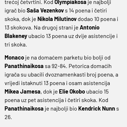
trećoj četvrtini. Kod
Olympiakosa
je najbolji
igrač bio
Saša Vezenkov
s 14 poena i četiri
skoka, dok je
Nikola Milutinov
dodao 10 poena i
13 skokova. Na drugoj strani je
Antonio
Blakeney
ubacio 13 poena uz dvije asistencije i
tri skoka.
Monaco
je na domaćem parketu bio bolji od
Panathinaikosa
sa 92-84. Petorica domaćih
igrača su ubacili dvoznamenkasti broj poena, a
vrijedi istaknuti 13 poena i osam asistencija
Mikea Jamesa
, dok je
Elie Okobo
ubacio 15
poena uz pet asistencija i četiri skoka. Kod
Panathinaikosa
je najbolji bio
Kendrick Nunn
s
26.