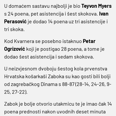
U domaćem sastavu najbolji je bio
Teyvon Myers
s 24 poena, pet asistencija i šest skokova.
Ivan
Perasović
je dodao 14 poena uz tri asistencije i
tri skoka.
Kod Kvarnera se posebno istaknuo
Petar
Ogrizović
koji je postigao 28 poena, a tome je
dodao šest asistencija i sedam skokova.
U neizvjesnom dvoboju šestog kola prvenstva
Hrvatska košarkaši Zaboka su kao gosti bili bolji
od zagrebačkog Dinama s 88-87 (28-14, 24-26, 9-
25, 27-22).
Zabok je bolje otvorio utakmicu te je imao čak 14
poena prednosti nakon uvodnih deset minuta