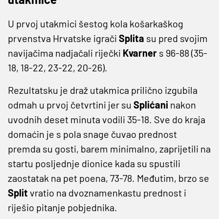
U prvoj utakmici šestog kola košarkaškog
prvenstva Hrvatske igrači
Splita
su pred svojim
navijačima nadjačali riječki
Kvarner
s 96-88 (35-
18, 18-22, 23-22, 20-26).
Rezultatsku je draž utakmica prilično izgubila
odmah u prvoj četvrtini jer su
Splićani
nakon
uvodnih deset minuta vodili 35-18. Sve do kraja
domaćin je s pola snage čuvao prednost
premda su gosti, barem minimalno, zaprijetili na
startu posljednje dionice kada su spustili
zaostatak na pet poena, 73-78. Međutim, brzo se
Split
vratio na dvoznamenkastu prednost i
riješio pitanje pobjednika.