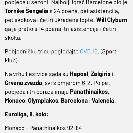
pobjeda u sezoni. Najbolji igrač Barcelone bio je
Tornike Šengelia
s 24 poena, pet asistencija,
pet skokova i četiri ukradene lopte.
Will Clyburn
ga je pratio s 14 poena, tri asistencije i četiri
skoka.
Pobjedničku tricu pogledajte
OVDJE
. (Sport
klub)
Na vrhu ljestvice sada su
Hapoel
,
Žalgiris
i
Crvena zvezda
, svi s omjerom 6-2. Po pet
pobjeda i tri poraza imaju
Panathinaikos,
Monaco, Olympiakos, Barcelona
i
Valencia
.
Euroliga, 8. kolo:
Monaco - Panathinaikos 92-84