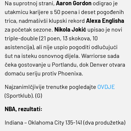
Na suprotnoj strani,
Aaron Gordon
odigrao je
utakmicu karijere s 50 poena i deset pogođenih
trica, nadmašivši klupski rekord
Alexa Englisha
za početak sezone.
Nikola Jokić
upisao je novi
triple-double (21 poen, 13 skokova, 10
asistencija), ali nije uspio pogoditi odlučujući
šut na isteku osnovnog dijela. Warriorse sada
čeka gostovanje u Portlandu, dok Denver otvara
domaću seriju protiv Phoenixa.
Najzanimlčjivije trenutke pogledajte
OVDJE
(Sportklub). (G)
NBA, rezultati:
Indiana – Oklahoma City 135-141 (dva produžetka)