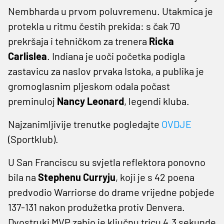
Nembharda u prvom poluvremenu. Utakmica je
protekla u ritmu čestih prekida: s čak 70
prekršaja i tehničkom za trenera
Ricka
Carlislea
. Indiana je uoči početka podigla
zastavicu za naslov prvaka Istoka, a publika je
gromoglasnim pljeskom odala počast
preminuloj
Nancy Leonard
, legendi kluba.​
Najzanimljivije trenutke pogledajte
OVDJE
(Sportklub).
U San Franciscu su svjetla reflektora ponovno
bila na
Stephenu Curryju
, koji je s 42 poena
predvodio Warriorse do drame vrijedne pobjede
137-131 nakon produžetka protiv Denvera.
Dvostruki MVP zabio je ključnu tricu 4.3 sekunde