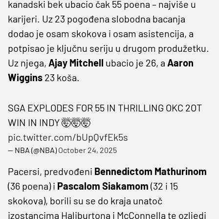
kanadski bek ubacio čak 55 poena – najviše u
karijeri. Uz 23 pogođena slobodna bacanja
dodao je osam skokova i osam asistencija, a
potpisao je ključnu seriju u drugom produžetku.
Uz njega,
Ajay Mitchell
ubacio je 26, a
Aaron
Wiggins
23 koša.
SGA EXPLODES FOR 55 IN THRILLING OKC 2OT
WIN IN INDY 🤯🤯🤯
pic.twitter.com/bUpQvfEk5s
— NBA (@NBA)
October 24, 2025
Pacersi, predvođeni
Bennedictom Mathurinom
(36 poena) i
Pascalom Siakamom
(32 i 15
skokova), borili su se do kraja unatoč
izostancima Haliburtona i McConnella te ozljedi