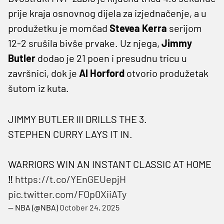
prije kraja osnovnog dijela za izjednačenje, a u
produžetku je momčad
Stevea Kerra
serijom
12-2 srušila bivše prvake. Uz njega,
Jimmy
Butler
dodao je 21 poen i presudnu tricu u
završnici, dok je
Al Horford
otvorio produžetak
šutom iz kuta.
JIMMY BUTLER III DRILLS THE 3.
STEPHEN CURRY LAYS IT IN.
WARRIORS WIN AN INSTANT CLASSIC AT HOME
‼️
https://t.co/YEnGEUepjH
pic.twitter.com/FOp0XiiATy
— NBA (@NBA)
October 24, 2025