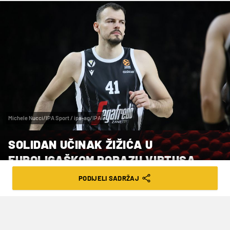
Michele Nucci/IPA Sport / ipa-ag/IPA
SOLIDAN UČINAK ŽIŽIĆA U
EUROLIGAŠKOM PORAZU VIRTUSA
PODIJELI SADRŽAJ
VRIJEME ČITANJA: 3MIN | PET. 12.01.24. | 08:45