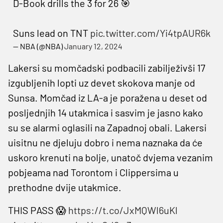
D-Book drills the 3 for 26 🎯
Suns lead on TNT
pic.twitter.com/Yi4tpAUR6k
— NBA (@NBA)
January 12, 2024
Lakersi su momčadski podbacili zabilježivši 17
izgubljenih lopti uz devet skokova manje od
Sunsa. Momčad iz LA-a je poražena u deset od
posljednjih 14 utakmica i sasvim je jasno kako
su se alarmi oglasili na Zapadnoj obali. Lakersi
uisitnu ne djeluju dobro i nema naznaka da će
uskoro krenuti na bolje, unatoč dvjema vezanim
pobjeama nad Torontom i Clippersima u
prethodne dvije utakmice.
THIS PASS 😱
https://t.co/JxMQWl6uKl