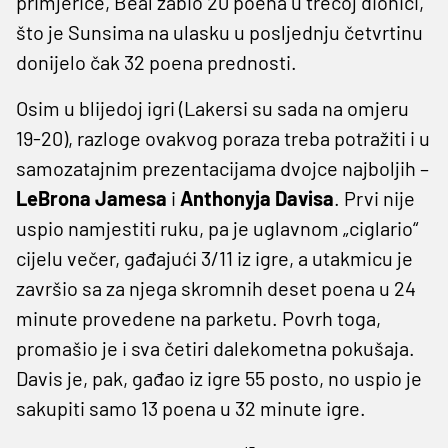
primjerice, Beal zabio 20 poena u trećoj dionici,
što je Sunsima na ulasku u posljednju četvrtinu
donijelo čak 32 poena prednosti.
Osim u blijedoj igri (Lakersi su sada na omjeru
19-20), razloge ovakvog poraza treba potražiti i u
samozatajnim prezentacijama dvojce najboljih –
LeBrona
Jamesa
i
Anthonyja
Davisa
. Prvi nije
uspio namjestiti ruku, pa je uglavnom „ciglario“
cijelu večer, gađajući 3/11 iz igre, a utakmicu je
završio sa za njega skromnih deset poena u 24
minute provedene na parketu. Povrh toga,
promašio je i sva četiri dalekometna pokušaja.
Davis je, pak, gađao iz igre 55 posto, no uspio je
sakupiti samo 13 poena u 32 minute igre.