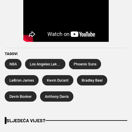
TAGOVI
NBA
Los Angeles Lakers
Phoenix Suns
LeBron James
Kevin Durant
Bradley Beal
Devin Booker
Anthony Davis
SLJEDEĆA VIJEST