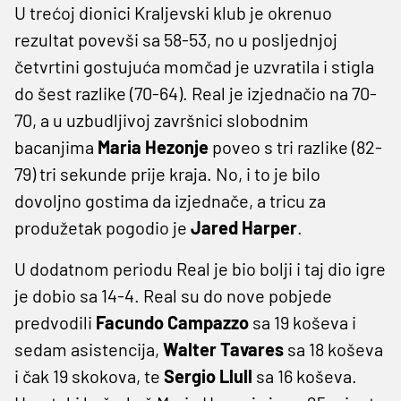
U trećoj dionici Kraljevski klub je okrenuo
rezultat povevši sa 58-53, no u posljednjoj
četvrtini gostujuća momčad je uzvratila i stigla
do šest razlike (70-64). Real je izjednačio na 70-
70, a u uzbudljivoj završnici slobodnim
bacanjima
Maria
Hezonje
poveo s tri razlike (82-
79) tri sekunde prije kraja. No, i to je bilo
dovoljno gostima da izjednače, a tricu za
produžetak pogodio je
Jared
Harper
.
U dodatnom periodu Real je bio bolji i taj dio igre
je dobio sa 14-4. Real su do nove pobjede
predvodili
Facundo
Campazzo
sa 19 koševa i
sedam asistencija,
Walter
Tavares
sa 18 koševa
i čak 19 skokova, te
Sergio
Llull
sa 16 koševa.