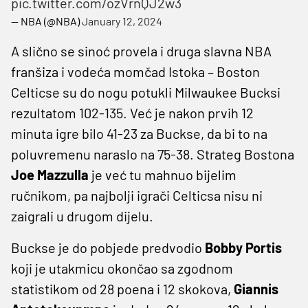
pic.twitter.com/ozVrnQJ2w3
— NBA (@NBA)
January 12, 2024
A slično se sinoć provela i druga slavna NBA
franšiza i vodeća momčad Istoka – Boston
Celticse su do nogu potukli Milwaukee Bucksi
rezultatom 102-135. Već je nakon prvih 12
minuta igre bilo 41-23 za Buckse, da bi to na
poluvremenu naraslo na 75-38. Strateg Bostona
Joe
Mazzulla
je već tu mahnuo bijelim
ručnikom, pa najbolji igrači Celticsa nisu ni
zaigrali u drugom dijelu.
Buckse je do pobjede predvodio
Bobby
Portis
koji je utakmicu okončao sa zgodnom
statistikom od 28 poena i 12 skokova,
Giannis