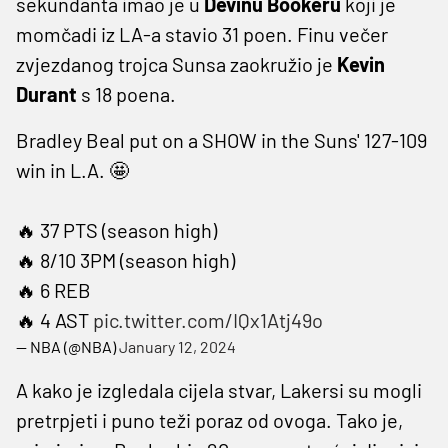
sekundanta imao je u
Devinu
Bookeru
koji je
momčadi iz LA-a stavio 31 poen. Finu večer
zvjezdanog trojca Sunsa zaokružio je
Kevin
Durant
s 18 poena.
Bradley Beal put on a SHOW in the Suns' 127-109
win in L.A. 🤩
🔥 37 PTS (season high)
🔥 8/10 3PM (season high)
🔥 6 REB
🔥 4 AST
pic.twitter.com/IQx1Atj49o
— NBA (@NBA)
January 12, 2024
A kako je izgledala cijela stvar, Lakersi su mogli
pretrpjeti i puno teži poraz od ovoga. Tako je,