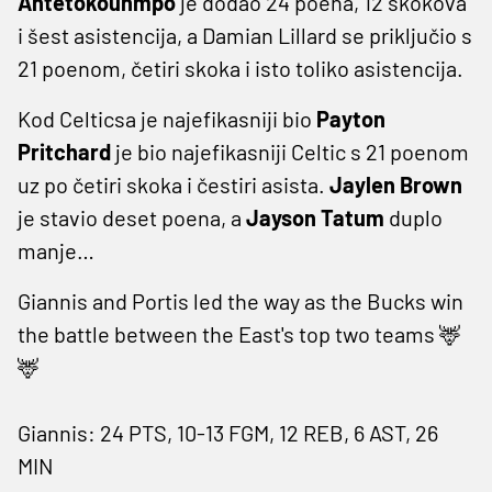
Antetokounmpo
je dodao 24 poena, 12 skokova
i šest asistencija, a Damian Lillard se priključio s
21 poenom, četiri skoka i isto toliko asistencija.
Kod Celticsa je najefikasniji bio
Payton
Pritchard
je bio najefikasniji Celtic s 21 poenom
uz po četiri skoka i čestiri asista.
Jaylen
Brown
je stavio deset poena, a
Jayson
Tatum
duplo
manje…
Giannis and Portis led the way as the Bucks win
the battle between the East's top two teams 🦌
🦌
Giannis: 24 PTS, 10-13 FGM, 12 REB, 6 AST, 26
MIN