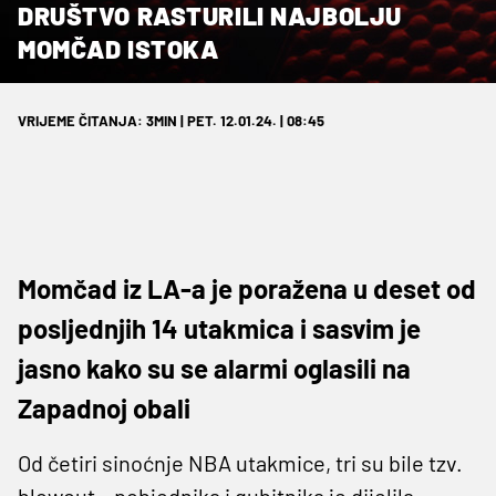
DRUŠTVO RASTURILI NAJBOLJU
MOMČAD ISTOKA
VRIJEME ČITANJA: 3MIN | PET. 12.01.24. | 08:45
Momčad iz LA-a je poražena u deset od
posljednjih 14 utakmica i sasvim je
jasno kako su se alarmi oglasili na
Zapadnoj obali
Od četiri sinoćnje NBA utakmice, tri su bile tzv.
blowout – pobjednika i gubitnika je dijelila