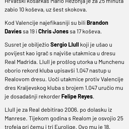
Hrvatski košarkaš Mario Hezonja je za 25 minuta
zabio 10 koševa, uz šest skokova.
Kod Valencije najefikasniji su bili
Brandon
Davies
sa 19 i
Chris
Jones
sa 17 koševa.
Susret je obilježio
Sergio
Llull
koji je ušao u
povijest kao igrač s najviše utakmica u dresu
Real Madrida. Llull je prošlog utorka u Munchenu
oborio rekord kluba upisavši 1.047 nastup u
Realovom dresu. Uoči utakmice protiv Valencije
dres Kraljevskog kluba s brojem 1.047 uručio mu
je dosadašnji rekorder
Felipe
Reyes
.
Llull je za Real debitirao 2006. po dolasku iz
Manrese. Tijekom godina s Realom je osvojio 25
trofeja pri čemu i tri Eurolige. Ovo mu je 18.