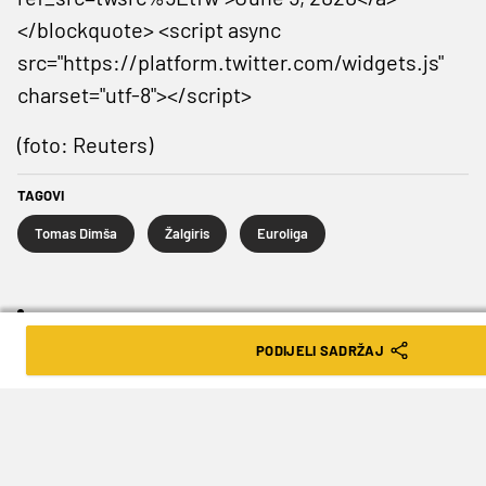
</blockquote> <script async
src="https://platform.twitter.com/widgets.js"
charset="utf-8"></script>
(foto: Reuters)
TAGOVI
Tomas Dimša
Žalgiris
Euroliga
SLJEDEĆA VIJEST
PODIJELI SADRŽAJ