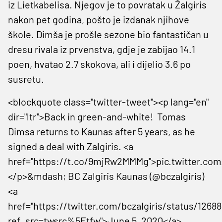
iz Lietkabelisa. Njegov je to povratak u Žalgiris
nakon pet godina, pošto je izdanak njihove
škole. Dimša je prošle sezone bio fantastičan u
dresu rivala iz prvenstva, gdje je zabijao 14.1
poen, hvatao 2.7 skokova, ali i dijelio 3.6 po
susretu.
<blockquote class="twitter-tweet"><p lang="en"
dir="ltr">Back in green-and-white! Tomas
Dimsa returns to Kaunas after 5 years, as he
signed a deal with Zalgiris. <a
href="https://t.co/9mjRw2MMMg">pic.twitter.c
</p>&mdash; BC Zalgiris Kaunas (@bczalgiris)
<a
href="https://twitter.com/bczalgiris/status/126
ref_src=twsrc%5Etfw">June 5, 2020</a>