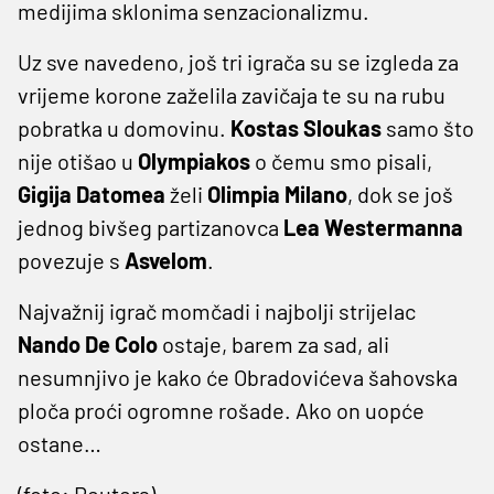
medijima sklonima senzacionalizmu.
Uz sve navedeno, još tri igrača su se izgleda za
vrijeme korone zaželila zavičaja te su na rubu
pobratka u domovinu.
Kostas Sloukas
samo što
nije otišao u
Olympiakos
o čemu smo pisali,
Gigija Datomea
želi
Olimpia Milano
, dok se još
jednog bivšeg partizanovca
Lea Westermanna
povezuje s
Asvelom
.
Najvažnij igrač momčadi i najbolji strijelac
Nando De Colo
ostaje, barem za sad, ali
nesumnjivo je kako će Obradovićeva šahovska
ploča proći ogromne rošade. Ako on uopće
ostane…
(foto: Reuters)