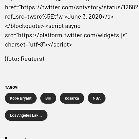
href="https://twitter.com/sntvstory/status/1268
ref_src=twsrc%5Etfw">June 3, 2020</a>
</blockquote> <script async
src="https://platform.twitter.com/widgets.js"
charset="utf-8"></script>
(foto: Reuters)
TAGOVI
Kobe Bryant
BiH
košarka
NBA
Los Angeles Lakers