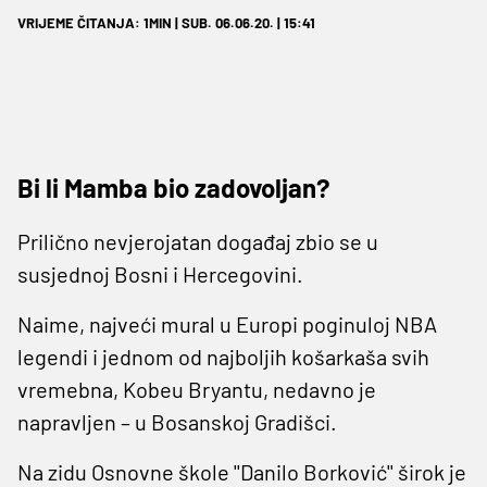
VRIJEME ČITANJA: 1MIN | SUB. 06.06.20. | 15:41
Bi li Mamba bio zadovoljan?
Prilično nevjerojatan događaj zbio se u
susjednoj Bosni i Hercegovini.
Naime, najveći mural u Europi poginuloj NBA
legendi i jednom od najboljih košarkaša svih
vremebna, Kobeu Bryantu, nedavno je
napravljen – u Bosanskoj Gradišci.
Na zidu Osnovne škole ''Danilo Borković'' širok je