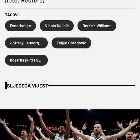
TAGOVI
Fenerbahçe
Nikola Kalinić
Derrick Williams
Joffrey Lauvergne
Željko Obradović
košarkaški transferi
SLJEDEĆA VIJEST