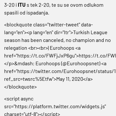
3-20 i
ITU
s tek 2-20, te su se ovom odlukom
spasili od ispadanja.
<blockquote class="twitter-tweet" data-
lang="en"><p lang="en" dir="ltr">Turkish League
season has been canceled, no champion and no
relegation <br><br>| Eurohoops <a
href="https://t.co/FWFjJxP6gu">https://t.co/F
</p>&mdash; Eurohoops (@Eurohoopsnet) <a
href="https://twitter.com/Eurohoopsnet/status
ref_src=twsrc%5Etfw">May 11, 2020</a>
</blockquote>
<script async
src="https://platform.twitter.com/widgets.js"
charset="utf-8"></script>