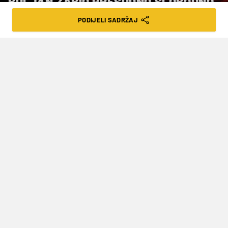
BULJAN ZABIO PRESUDNO SLOBODNO
BACANJE
PODIJELI SADRŽAJ
VRIJEME ČITANJA: 2MIN | SUB. 04.11.23. | 22:22
Cibona je pobjedom privremeno
skočila s posljednjeg mjesta na desetu
poziciju s učinkom 1-5, a toliko ima i
Mornar koji je na 12. mjestu
Košarkaši Cibone su u 6. kolu ABA lige došli do
prve pobjede u novoj sezoni regionalnog