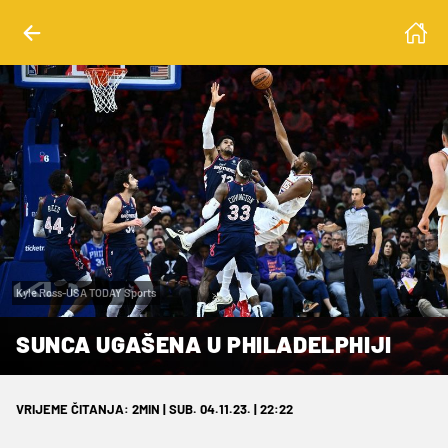
Kyle Ross-USA TODAY Sports
SUNCA UGAŠENA U PHILADELPHIJI
VRIJEME ČITANJA: 2MIN | SUB. 04.11.23. | 22:22