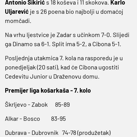
Antonio Sikirić
s 18 koševa i 11 skokova.
Karlo
Uljarević
je s 26 poena bio najbolji u domaćoj
momčadi.
Na vrhu ljestvice je Zadar s učinkom 7-0. Slijedi
ga Dinamo sa 6-1. Split ima 5-2, a Cibona 5-1.
Posljednja utakmica 7. kola na rasporedu je u
ponedjeljak (20 sati), kad će Cibona ugostiti
Cedevitu Junior u Draženovu domu.
Premijer liga košarkaša - 7. kolo
Škrljevo - Zabok 85-89
Alkar - Bosco 83-95
Dubrava - Dubrovnik 74-78 (produžetak)