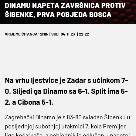
DINAMU NAPETA ZAVRŠNICA PROTIV
ŠIBENKE, PRVA POBJEDA BOSCA
VRIJEME ČITANJA: 2MIN | SUB. 04.11.23. | 22:22
Na vrhu ljestvice je Zadar s učinkom 7-
0. Slijedi ga Dinamo sa 6-1. Split ima 5-
2, a Cibona 5-1.
Zagrebački Dinamo je s 83-80 svladao Šibenku u
posljednjoj subotnjoj utakmici 7. kola Premijer
lige košarkaša, a pobjednik je odlučen u napetoj