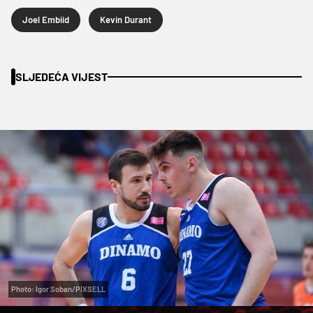
Joel Embiid
Kevin Durant
SLJEDEĆA VIJEST
Photo: Igor Soban/PIXSELL