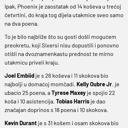
Ipak, Phoenix je zaostatak od 14 koševa u trećoj
četvrtini, do kraja tog dijela utakmice sveo samo
na dva poena.
To je bilo najbliže što su gosti došli mogućem
preokretu, koji Sixersi nisu dopustili i ponovno
otišli na dvoznamenkastu prednost te mirno
utakmicu priveli kraju.
Joel Embiid
je s 26 koševa i 11 skokova bio
najbolji u domaćoj momčadi.
Kelly Oubre Jr
. je
ubacio 25 poena, a
Tyrese Maxey
je spojio 22
koša i 10 asistencija.
Tobias Harris
je dao
značajan doprinos s 18 poena i 10 skokova.
Kevin Durant
je s 31 košem i osam skokova bio