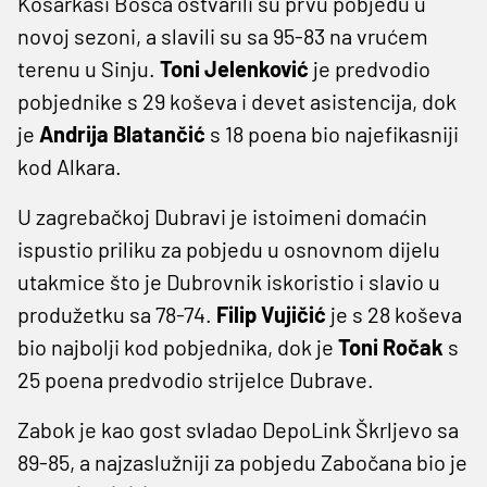
Košarkaši Bosca ostvarili su prvu pobjedu u
novoj sezoni, a slavili su sa 95-83 na vrućem
terenu u Sinju.
Toni Jelenković
je predvodio
pobjednike s 29 koševa i devet asistencija, dok
je
Andrija Blatančić
s 18 poena bio najefikasniji
kod Alkara.
U zagrebačkoj Dubravi je istoimeni domaćin
ispustio priliku za pobjedu u osnovnom dijelu
utakmice što je Dubrovnik iskoristio i slavio u
produžetku sa 78-74.
Filip Vujičić
je s 28 koševa
bio najbolji kod pobjednika, dok je
Toni Ročak
s
25 poena predvodio strijelce Dubrave.
Zabok je kao gost svladao DepoLink Škrljevo sa
89-85, a najzaslužniji za pobjedu Zabočana bio je