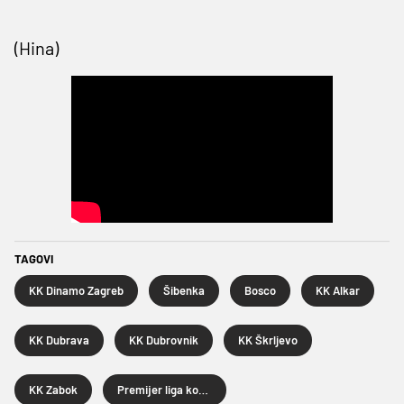
(Hina)
TAGOVI
KK Dinamo Zagreb
Šibenka
Bosco
KK Alkar
KK Dubrava
KK Dubrovnik
KK Škrljevo
KK Zabok
Premijer liga košarkaša