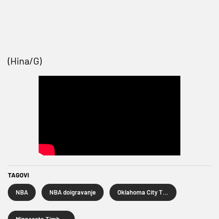
(Hina/G)
TAGOVI
NBA
NBA doigravanje
Oklahoma City Thunder
Minnesota Timberwolves