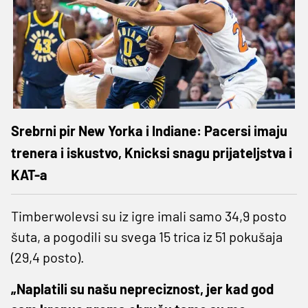
Srebrni pir New Yorka i Indiane: Pacersi imaju
trenera i iskustvo, Knicksi snagu prijateljstva i
KAT-a
Timberwolevsi su iz igre imali samo 34,9 posto
šuta, a pogodili su svega 15 trica iz 51 pokušaja
(29,4 posto).
„Naplatili su našu nepreciznost, jer kad god