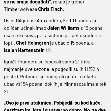
se ne smije događati”
, rekao je trener
Timberwolvesa
Chris Finch
.
Osim Gilgeous-Alexandera, kod Thundera je
odličan učinak imao
Jalen Williams
s 19 poena,
osam skokova, pet asistencija i pet ukradenih
lopti.
Chet Holmgren
je ubacio 15 poena, a
Isaiah Hartenstein
12.
Igrači Thundera su ispucali samo 21 tricu,
najmanje ove sezone, a pogodili su ih 11 (52,4
posto). Potpuno su nadigrali goste u reketu
ubacivši 54 poena, dok ih je Minnesota imala tek
20.
„Ovo je prva utakmica. Pobijedili su kod kuće,
čestitam im. Igrali su stvarno dobro. No, za dva