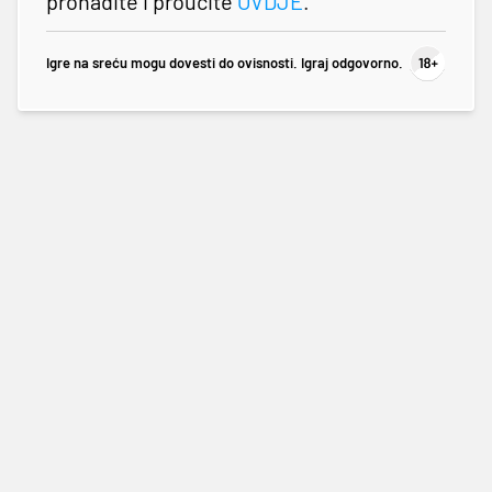
pronađite i proučite
OVDJE
.
Igre na sreću mogu dovesti do ovisnosti. Igraj odgovorno.