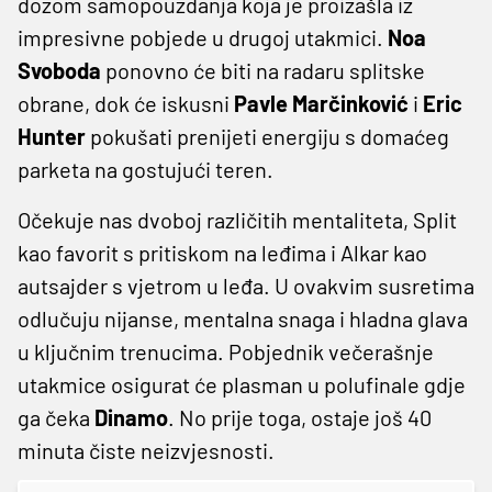
dozom samopouzdanja koja je proizašla iz
impresivne pobjede u drugoj utakmici.
Noa
Svoboda
ponovno će biti na radaru splitske
obrane, dok će iskusni
Pavle Marčinković
i
Eric
Hunter
pokušati prenijeti energiju s domaćeg
parketa na gostujući teren.
Očekuje nas dvoboj različitih mentaliteta, Split
kao favorit s pritiskom na leđima i Alkar kao
autsajder s vjetrom u leđa. U ovakvim susretima
odlučuju nijanse, mentalna snaga i hladna glava
u ključnim trenucima. Pobjednik večerašnje
utakmice osigurat će plasman u polufinale gdje
ga čeka
Dinamo
. No prije toga, ostaje još 40
minuta čiste neizvjesnosti.