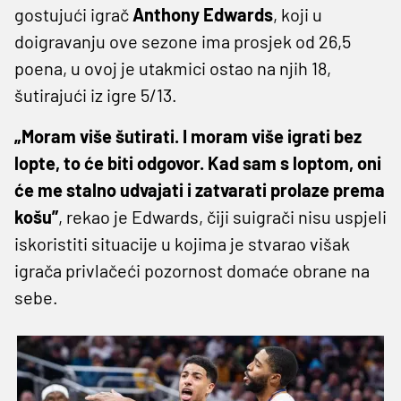
gostujući igrač
Anthony Edwards
, koji u
doigravanju ove sezone ima prosjek od 26,5
poena, u ovoj je utakmici ostao na njih 18,
šutirajući iz igre 5/13.
„Moram više šutirati. I moram više igrati bez
lopte, to će biti odgovor. Kad sam s loptom, oni
će me stalno udvajati i zatvarati prolaze prema
košu”
, rekao je Edwards, čiji suigrači nisu uspjeli
iskoristiti situacije u kojima je stvarao višak
igrača privlačeći pozornost domaće obrane na
sebe.