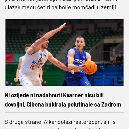
ulazak među četiri najbolje momčadi u zemlji.
Ni ozljede ni nadahnuti Kvarner nisu bili
dovoljni, Cibona bukirala polufinale sa Zadrom
S druge strane, Alkar dolazi rasterećen, ali i s