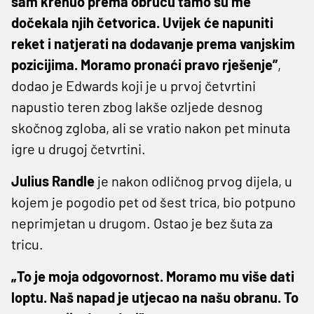
sam krenuo prema obruču tamo su me
dočekala njih četvorica. Uvijek će napuniti
reket i natjerati na dodavanje prema vanjskim
pozicijima. Moramo pronaći pravo rješenje”
,
dodao je Edwards koji je u prvoj četvrtini
napustio teren zbog lakše ozljede desnog
skočnog zgloba, ali se vratio nakon pet minuta
igre u drugoj četvrtini.
Julius Randle
je nakon odličnog prvog dijela, u
kojem je pogodio pet od šest trica, bio potpuno
neprimjetan u drugom. Ostao je bez šuta za
tricu.
„To je moja odgovornost. Moramo mu više dati
loptu. Naš napad je utjecao na našu obranu. To