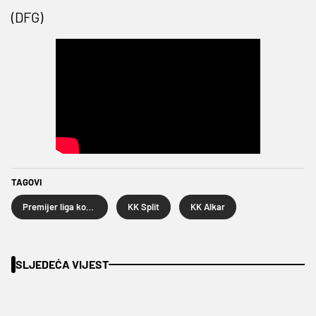
(DFG)
TAGOVI
Premijer liga košarkaša
KK Split
KK Alkar
SLJEDEĆA VIJEST