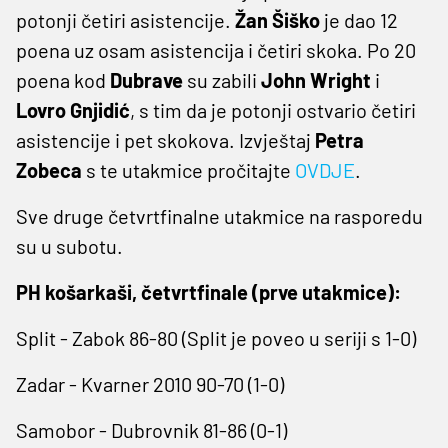
potonji četiri asistencije.
Žan Šiško
je dao 12
poena uz osam asistencija i četiri skoka. Po 20
poena kod
Dubrave
su zabili
John Wright
i
Lovro Gnjidić
, s tim da je potonji ostvario četiri
asistencije i pet skokova. Izvještaj
Petra
Zobeca
s te utakmice pročitajte
OVDJE
.
Sve druge četvrtfinalne utakmice na rasporedu
su u subotu.
PH košarkaši, četvrtfinale (prve utakmice):
Split - Zabok 86-80 (Split je poveo u seriji s 1-0)
Zadar - Kvarner 2010 90-70 (1-0)
Samobor - Dubrovnik 81-86 (0-1)