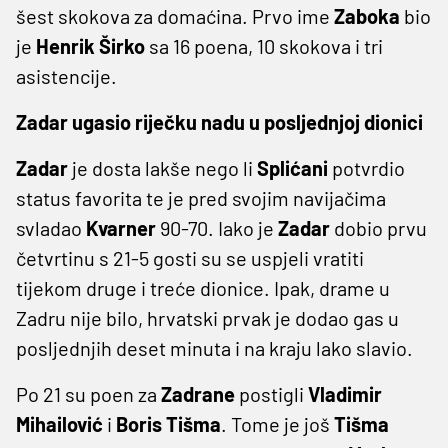
šest skokova za domaćina. Prvo ime
Zaboka
bio
je
Henrik Širko
sa 16 poena, 10 skokova i tri
asistencije.
Zadar ugasio riječku nadu u posljednjoj dionici
Zadar
je dosta lakše nego li
Splićani
potvrdio
status favorita te je pred svojim navijačima
svladao
Kvarner
90-70. Iako je
Zadar
dobio prvu
četvrtinu s 21-5 gosti su se uspjeli vratiti
tijekom druge i treće dionice. Ipak, drame u
Zadru nije bilo, hrvatski prvak je dodao gas u
posljednjih deset minuta i na kraju lako slavio.
Po 21 su poen za
Zadrane
postigli
Vladimir
Mihailović
i
Boris Tišma
. Tome je još
Tišma