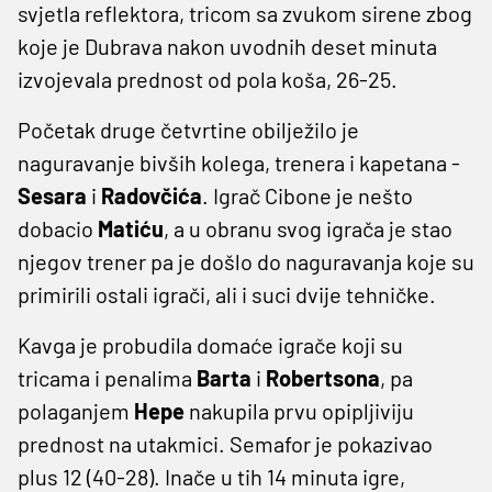
svjetla reflektora, tricom sa zvukom sirene zbog
koje je Dubrava nakon uvodnih deset minuta
izvojevala prednost od pola koša, 26-25.
Početak druge četvrtine obilježilo je
naguravanje bivših kolega, trenera i kapetana -
Sesara
i
Radovčića
. Igrač Cibone je nešto
dobacio
Matiću
, a u obranu svog igrača je stao
njegov trener pa je došlo do naguravanja koje su
primirili ostali igrači, ali i suci dvije tehničke.
Kavga je probudila domaće igrače koji su
tricama i penalima
Barta
i
Robertsona
, pa
polaganjem
Hepe
nakupila prvu opipljiviju
prednost na utakmici. Semafor je pokazivao
plus 12 (40-28). Inače u tih 14 minuta igre,