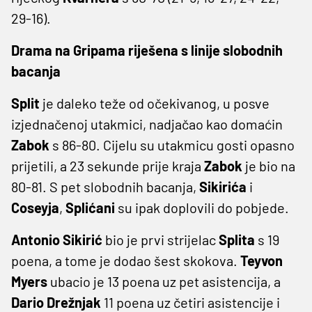
29-16).
Drama na Gripama riješena s linije slobodnih
bacanja
Split
je daleko teže od očekivanog, u posve
izjednačenoj utakmici, nadjačao kao domaćin
Zabok
s 86-80. Cijelu su utakmicu gosti opasno
prijetili, a 23 sekunde prije kraja
Zabok
je bio na
80-81. S pet slobodnih bacanja,
Sikirića
i
Coseyja
,
Splićani
su ipak doplovili do pobjede.
Antonio Sikirić
bio je prvi strijelac
Splita
s 19
poena, a tome je dodao šest skokova.
Teyvon
Myers
ubacio je 13 poena uz pet asistencija, a
Dario Drežnjak
11 poena uz četiri asistencije i