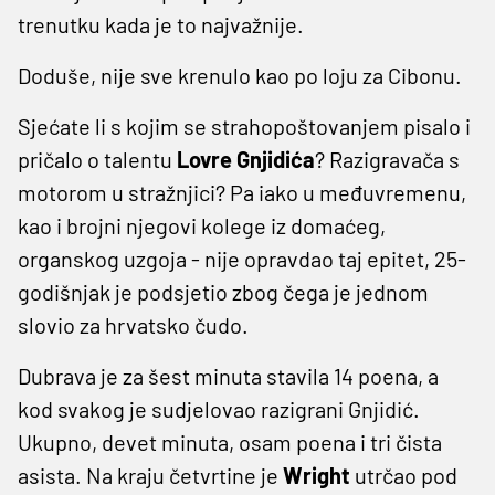
trenutku kada je to najvažnije.
Doduše, nije sve krenulo kao po loju za Cibonu.
Sjećate li s kojim se strahopoštovanjem pisalo i
pričalo o talentu
Lovre Gnjidića
? Razigravača s
motorom u stražnjici? Pa iako u međuvremenu,
kao i brojni njegovi kolege iz domaćeg,
organskog uzgoja - nije opravdao taj epitet, 25-
godišnjak je podsjetio zbog čega je jednom
slovio za hrvatsko čudo.
Dubrava je za šest minuta stavila 14 poena, a
kod svakog je sudjelovao razigrani Gnjidić.
Ukupno, devet minuta, osam poena i tri čista
asista. Na kraju četvrtine je
Wright
utrčao pod