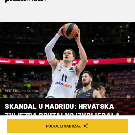
REUTERS/Ints Kalnins
SKANDAL U MADRIDU: HRVATSKA
ZVIJEZDA BRUTALNO IZVRIJEĐALA
NOVINARA I STALA UZ PREDSJEDNIKA
PODIJELI SADRŽAJ