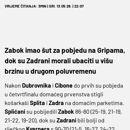
VRIJEME ČITANJA: 3MIN | SRI. 13.05.26. | 22:07
Zabok imao šut za pobjedu na Gripama,
dok su Zadrani morali ubaciti u višu
brzinu u drugom poluvremenu
Nakon
Dubrovnika
i
Cibone
do prvih su pobjeda
u četvrtfinalu domaćeg prvenstva stigli
košarkaši
Splita
i
Zadra
na domaćim parketima.
Splićani
su pobijedili
Zabok
86-80 (25-19, 21-19,
21-22, 19-20), dok su
Zadrani
bili bolji od
riječkog
Kvarnera
s 90-70 (21-5, 16-27, 24-22,