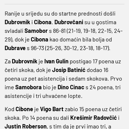
Ranije u srijedu su do startne prednosti došli
Dubrovnik
i
Cibona
.
Dubrovčani
su u gostima
svladali
Samobor
s 86-81 (21-19, 19-18, 22-15, 24-
29), dok je
Cibona
kao domaćin bila bolja od
Dubrave
s 96-73 (25-26, 30-12, 23-18, 18-17).
Za
Dubrovnik
je
Ivan Gulin
postigao 17 poena uz
četiri skoka, dok je
Josip Batinić
dodao 16
poena uz pet asistencija i sedam skokova. Prvo
ime
Samobora
bio je
Dino Cinac
s 24 poena, tri
asistencije i tri uhvaćene lopte.
Kod
Cibone
je
Vigo Bart
zabio 15 poena uz četiri
skoka. Po 14 poena su dali
Krešimir Radovčić
i
Justin Roberson
, s tim da je prvi imao tri, a