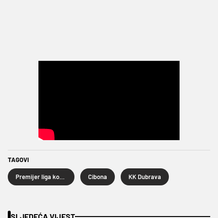
TAGOVI
Premijer liga košarkaša
Cibona
KK Dubrava
SLJEDEĆA VIJEST