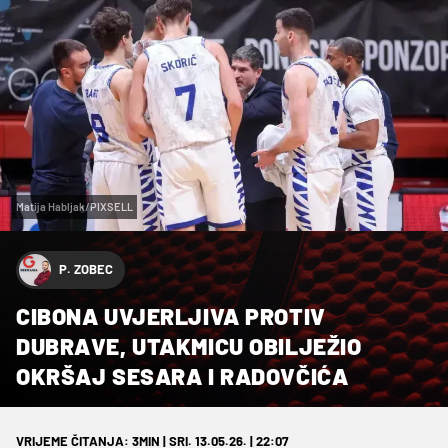
Matija Habljak/PIXSELL
P. ZOBEC
CIBONA UVJERLJIVA PROTIV
DUBRAVE, UTAKMICU OBILJEŽIO
OKRŠAJ SESARA I RADOVČIĆA
VRIJEME ČITANJA: 3MIN | SRI. 13.05.26. | 22:07