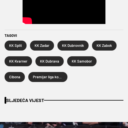
TAGOVI
KK Split
KK Zadar
KK Dubrovnik
KK Zabok
KK Kvarner
KK Dubrava
KK Samobor
Cibona
Premijer liga košarkaša
SLJEDEĆA VIJEST