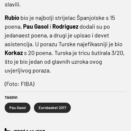
slavili.
Rubio
bio je najbolji strijelac Španjolske s 15
poena,
Pau
Gasol
i
Rodriguez
dodali su po
jedanaest poena, a drugi je upisao i devet
asistencija. U porazu Turske najefikasniji je bio
Korkaz
s 20 poena. Turska je tricu šutirala 3/20,
što je bio jedan od glavnih uzroka ovog
uvjerljivog poraza.
(Foto: FIBA)
TAGOVI
Pau Gasol
Eurobasket 2017