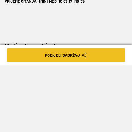
VRIJEME ČITANJA: 1MIN | NED. 10.09.17. | 19:39
Rutinska pobjeda…
PODIJELI SADRŽAJ
U drugom današnjem susretu osmine finala na
Eurobasketu Srbija je pobijedila reprezentaciju
Mađarske 86:78 i plasirala se u četvrtfinale.
Srbije je došla do rutinske pobjede, iako se
činilo da su utakmicu mogli prelomiti i puno
prije završetka.
Bogdanović
je ubacio 17 poena i
podijelio šest asistencija, a isto toliko poena
zabio je i
Kuzmić
.
Marjanović
je ostvario učinak
od 14 poena i šest skokova.