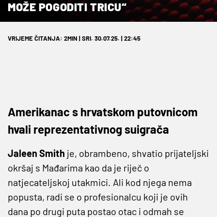
MOŽE POGODITI TRICU“
VRIJEME ČITANJA: 2MIN | SRI. 30.07.25. | 22:45
Amerikanac s hrvatskom putovnicom
hvali reprezentativnog suigrača
Jaleen Smith
je, obrambeno, shvatio prijateljski
okršaj s Mađarima kao da je riječ o
natjecateljskoj utakmici. Ali kod njega nema
popusta, radi se o profesionalcu koji je ovih
dana po drugi puta postao otac i odmah se