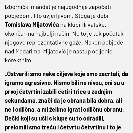
Izbornički mandat je najugodnije započeti
pobjedom. I to uvjerljivom. Stoga je debi
Tomislava Mijatovića
na klupi Hrvatske,
okončan na najbolji način. No to je tek početak
njegove reprezentativne gaže. Nakon pobjede
nad Mađarima, Mijatović je nastup ocijenio –
korektnim.
„Ostvarili smo neke ciljeve koje smo zacrtali, da
igramo agresivno. Nismo bili na nivou, oni su u
prvoj četvrtini zabili četiri trice u zadnjim
sekundama, znači da je obrana bila dobra, ali
ne i odlična, a mi želimo igrati odličnu obranu.
Dečki koji su ušli s klupe su to odradili,
prelomili smo treću i četvrtu četvrtinu i to je