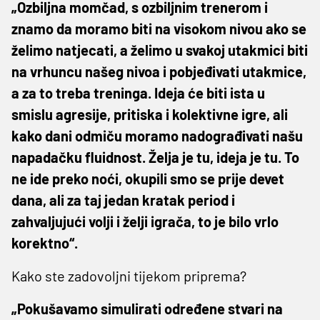
„Ozbiljna momčad, s ozbiljnim trenerom i
znamo da moramo biti na visokom nivou ako se
želimo natjecati, a želimo u svakoj utakmici biti
na vrhuncu našeg nivoa i pobjeđivati utakmice,
a za to treba treninga. Ideja će biti ista u
smislu agresije, pritiska i kolektivne igre, ali
kako dani odmiču moramo nadograđivati našu
napadačku fluidnost. Želja je tu, ideja je tu. To
ne ide preko noći, okupili smo se prije devet
dana, ali za taj jedan kratak period i
zahvaljujući volji i želji igrača, to je bilo vrlo
korektno“.
Kako ste zadovoljni tijekom priprema?
„Pokušavamo simulirati određene stvari na