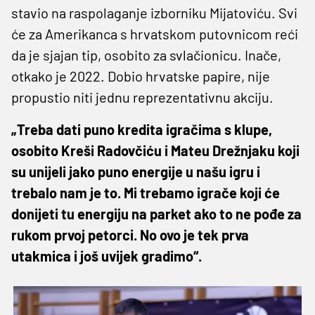
stavio na raspolaganje izborniku Mijatoviću. Svi
će za Amerikanca s hrvatskom putovnicom reći
da je sjajan tip, osobito za svlačionicu. Inače,
otkako je 2022. Dobio hrvatske papire, nije
propustio niti jednu reprezentativnu akciju.
„Treba dati puno kredita igračima s klupe,
osobito Kreši Radovčiću i Mateu Drežnjaku koji
su unijeli jako puno energije u našu igru i
trebalo nam je to. Mi trebamo igrače koji će
donijeti tu energiju na parket ako to ne pođe za
rukom prvoj petorci. No ovo je tek prva
utakmica i još uvijek gradimo“.