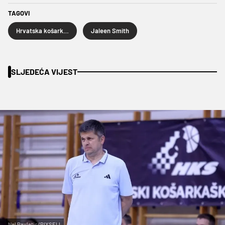
TAGOVI
Hrvatska košarkaška reprezentacija
Jaleen Smith
SLJEDEĆA VIJEST
Nel Pavletic/PIXSELL