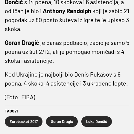
Dončić
s 14 poena, 10 skokova i 6 asistencija, a
odličan je bio i
Anthony Randolph
koji je zabio 21
pogodak uz 80 posto šuteva iz igre te je upisao 3
skoka.
Goran Dragić
je danas podbacio, zabio je samo 5
poena uz šut 2/12, ali je pomogao momčadi s 4
skoka i asistencije.
Kod Ukrajine je najbolji bio Denis Pukašov s 9
poena, 4 skoka, 4 asistencije i 3 ukradene lopte.
(Foto: FIBA)
TAGOVI
Eurobasket 2017
Goran Dragić
Luka Dončić